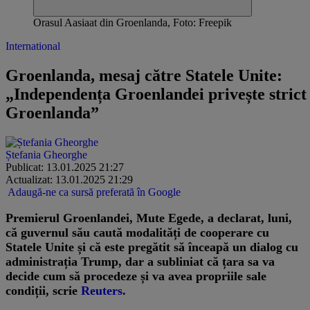
Orasul Aasiaat din Groenlanda, Foto: Freepik
International
Groenlanda, mesaj către Statele Unite:
„Independența Groenlandei privește strict
Groenlanda”
Ștefania Gheorghe
Publicat: 13.01.2025 21:27
Actualizat: 13.01.2025 21:29
Adaugă-ne ca sursă preferată în Google
Premierul Groenlandei, Mute Egede, a declarat, luni,
că guvernul său caută modalități de cooperare cu
Statele Unite și că este pregătit să înceapă un dialog cu
administrația Trump, dar a subliniat că țara sa va
decide cum să procedeze și va avea propriile sale
condiții, scrie
Reuters
.