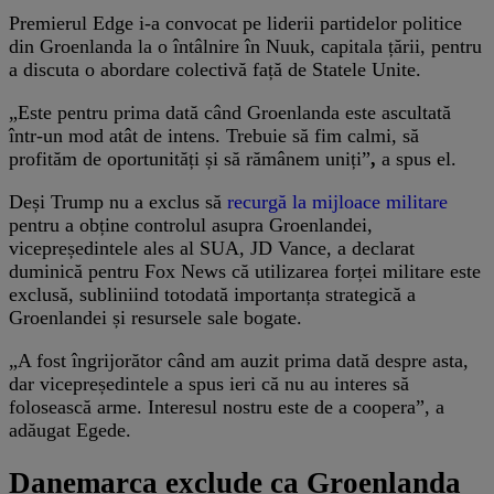
Premierul Edge i-a convocat pe liderii partidelor politice
din Groenlanda la o întâlnire în Nuuk, capitala țării, pentru
a discuta o abordare colectivă față de Statele Unite.
„Este pentru prima dată când Groenlanda este ascultată
într-un mod atât de intens. Trebuie să fim calmi, să
profităm de oportunități și să rămânem uniți”
,
a spus el.
Deși Trump nu a exclus să
recurgă la mijloace militare
pentru a obține controlul asupra Groenlandei,
vicepreședintele ales al SUA, JD Vance, a declarat
duminică pentru Fox News că utilizarea forței militare este
exclusă, subliniind totodată importanța strategică a
Groenlandei și resursele sale bogate.
„A fost îngrijorător când am auzit prima dată despre asta,
dar vicepreședintele a spus ieri că nu au interes să
folosească arme. Interesul nostru este de a coopera”, a
adăugat Egede.
Danemarca exclude ca Groenlanda