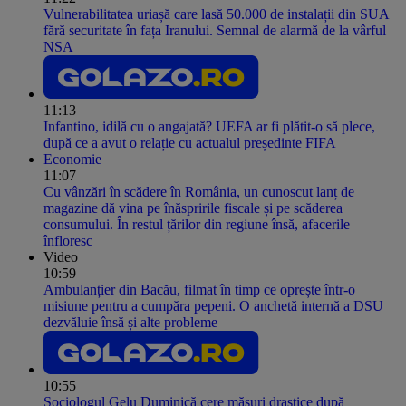
Vulnerabilitatea uriașă care lasă 50.000 de instalații din SUA
fără securitate în fața Iranului. Semnal de alarmă de la vârful
NSA
11:13
Infantino, idilă cu o angajată? UEFA ar fi plătit-o să plece,
după ce a avut o relație cu actualul președinte FIFA
Economie
11:07
Cu vânzări în scădere în România, un cunoscut lanț de
magazine dă vina pe înăspririle fiscale și pe scăderea
consumului. În restul țărilor din regiune însă, afacerile
înfloresc
Video
10:59
Ambulanțier din Bacău, filmat în timp ce oprește într-o
misiune pentru a cumpăra pepeni. O anchetă internă a DSU
dezvăluie însă și alte probleme
10:55
Sociologul Gelu Duminică cere măsuri drastice după