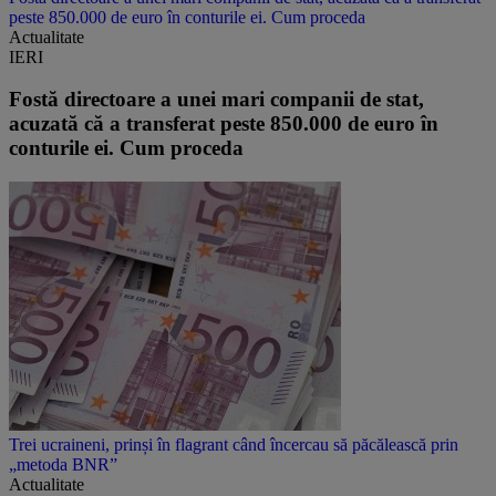
peste 850.000 de euro în conturile ei. Cum proceda
Actualitate
IERI
Fostă directoare a unei mari companii de stat,
acuzată că a transferat peste 850.000 de euro în
conturile ei. Cum proceda
Trei ucraineni, prinși în flagrant când încercau să păcălească prin
„metoda BNR”
Actualitate