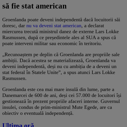
să fie stat american
Groenlanda poate deveni independentă dacă locuitorii săi
doresc, dar
nu va deveni stat american
, a declarat
miercurea trecută ministrul danez de externe Lars Lokke
Rasmussen, după ce președintele ales al SUA a spus că
poate interveni militar sau economic în teritoriu.
„Recunoaștem pe deplin că Groenlanda are propriile sale
ambiții. Dacă acestea se materializează, Groenlanda va
deveni independentă, deși nu cu ambiția de a deveni un
stat federal în Statele Unite”, a spus atunci Lars Lokke
Rasmussen.
Groenlanda este cea mai mare insulă din lume, parte a
Danemarcei de 600 de ani, deși cei 57.000 de locuitori își
gestionează în prezent propriile afaceri interne. Guvernul
insulei, condus de prim-ministrul Mute Egede, are ca
obiectiv o eventuală independență.
Ultima oră