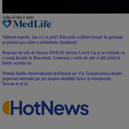
Adn-ul tău
e unic
Slăbești repede, dar cu ce preț? Riscurile scăderii bruște în greutate
și primul pas către o schimbare sănătoasă
Rețeaua de săli de fitness SWEAT devine Level Up și se extinde cu
o nouă locație în București. Urmează o serie de alte 4 săli până la
finele acestui an
Primul studiu observațional desfășurat pe Via Transilvanica despre
impactul mersului pe jos asupra sănătății fizice și emoționale.
Înscrie-te și tu