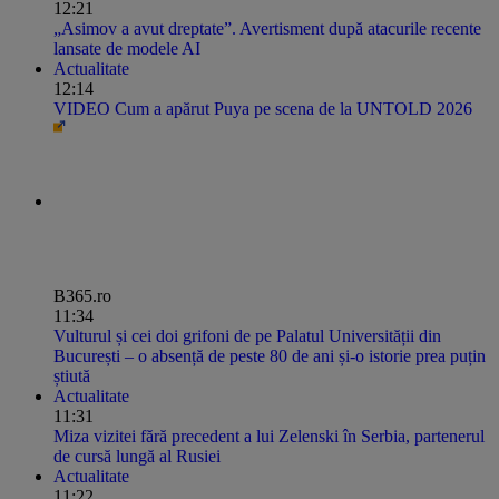
12:21
„Asimov a avut dreptate”. Avertisment după atacurile recente
lansate de modele AI
Actualitate
12:14
VIDEO Cum a apărut Puya pe scena de la UNTOLD 2026
B365.ro
11:34
Vulturul și cei doi grifoni de pe Palatul Universității din
București – o absență de peste 80 de ani și-o istorie prea puțin
știută
Actualitate
11:31
Miza vizitei fără precedent a lui Zelenski în Serbia, partenerul
de cursă lungă al Rusiei
Actualitate
11:22