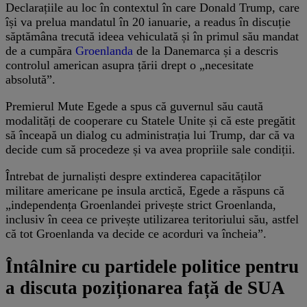
Declarațiile au loc în contextul în care Donald Trump, care
își va prelua mandatul în 20 ianuarie, a readus în discuție
săptămâna trecută ideea vehiculată și în primul său mandat
de a cumpăra
Groenlanda
de la Danemarca și a descris
controlul american asupra țării drept o „necesitate
absolută”.
Premierul Mute Egede a spus că guvernul său caută
modalități de cooperare cu Statele Unite și că este pregătit
să înceapă un dialog cu administrația lui Trump, dar că va
decide cum să procedeze și va avea propriile sale condiții.
Întrebat de jurnaliști despre extinderea capacităților
militare americane pe insula arctică, Egede a răspuns că
„independența Groenlandei privește strict Groenlanda,
inclusiv în ceea ce privește utilizarea teritoriului său, astfel
că tot Groenlanda va decide ce acorduri va încheia”.
Întâlnire cu partidele politice pentru
a discuta poziționarea față de SUA