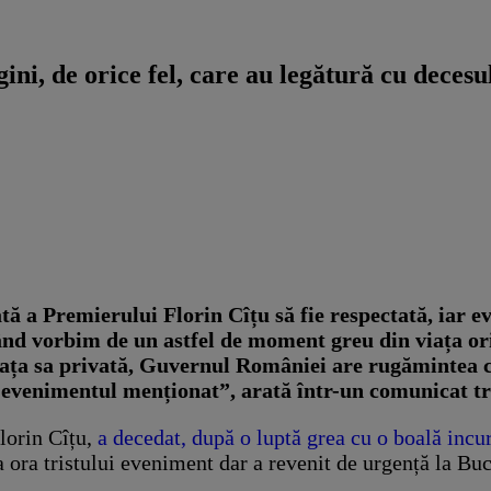
ni, de orice fel, care au legătură cu dece
 a Premierului Florin Cîțu să fie respectată, iar ev
când vorbim de un astfel de moment greu din viața or
iața sa privată, Guvernul României are rugămintea că
cu evenimentul menționat”, arată într-un comunicat 
orin Cîțu,
a decedat, după o luptă grea cu o boală incu
ora tristului eveniment dar a revenit de urgență la Bu