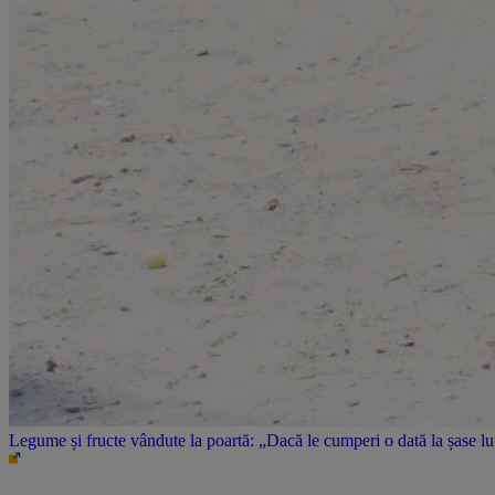
Legume și fructe vândute la poartă: „Dacă le cumperi o dată la șase l