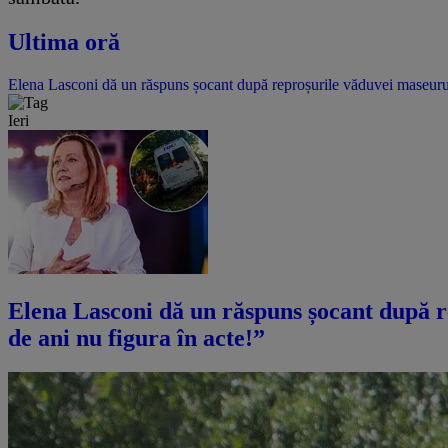
Ultima oră
Elena Lasconi dă un răspuns șocant după reproșurile văduvei maseurulu
Ieri
Elena Lasconi dă un răspuns șocant după r
de ani nu figura în acte!”