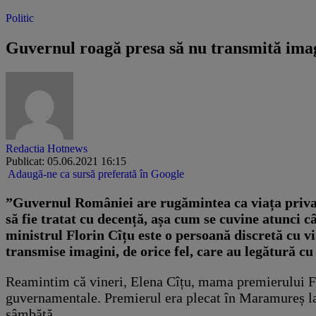
Politic
Guvernul roagă presa să nu transmită imagi
Redactia Hotnews
Publicat: 05.06.2021 16:15
Adaugă-ne ca sursă preferată în Google
”Guvernul României are rugămintea ca viața privată
să fie tratat cu decență, așa cum se cuvine atunci 
ministrul Florin Cîțu este o persoană discretă cu v
transmise imagini, de orice fel, care au legătură 
Reamintim că vineri, Elena Cîțu, mama premierului Fl
guvernamentale. Premierul era plecat în Maramureș la 
sâmbătă.