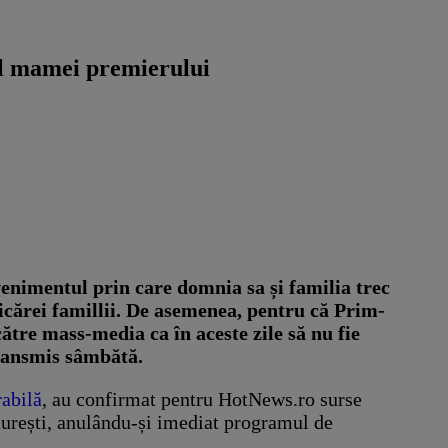
sul mamei premierului
enimentul prin care domnia sa și familia trec
icărei famillii. De asemenea, pentru că Prim-
tre mass-media ca în aceste zile să nu fie
transmis sâmbătă.
rabilă
, au confirmat pentru HotNews.ro surse
curești, anulându-și imediat programul de