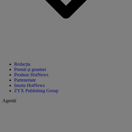
Redacția
Premii și granturi
Produse HotNews
Parteneriate
Istoria HotNews
ZYX Publishing Group
Agentii