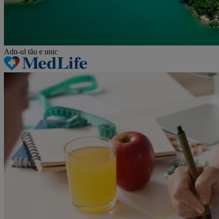
Adn-ul tău
e unic