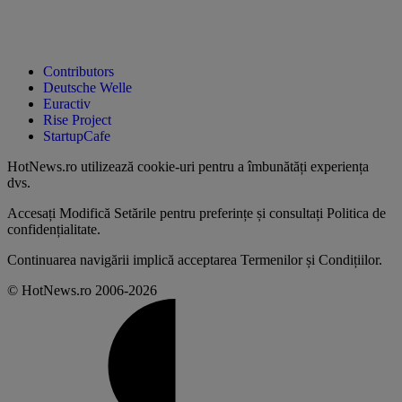
Contributors
Deutsche Welle
Euractiv
Rise Project
StartupCafe
HotNews.ro utilizează
cookie-uri pentru a îmbunătăți experiența
dvs
.
Accesați
Modifică Setările
pentru preferințe și consultați
Politica de
confidențialitate
.
Continuarea navigării implică acceptarea
Termenilor și Condițiilor
.
© HotNews.ro 2006-2026