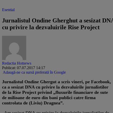
Esential
Jurnalistul Ondine Gherghut a sesizat DN
cu privire la dezvaluirile Rise Project
Redactia Hotnews
Publicat: 07.07.2017 14:17
Adaugă-ne ca sursă preferată în Google
Jurnalistul Ondine Ghergut a scris vineri, pe Facebook,
ca a sesizat DNA cu privire la dezvaluirile jurnalistilor
de la Rise Project privind „fluxurile financiare de sute
de milioane de euro din bani publici catre firma
controlata de (Liviu) Dragnea”.
„Am sesizat DNA cu privire la dezvaluirile jurnalistilor de