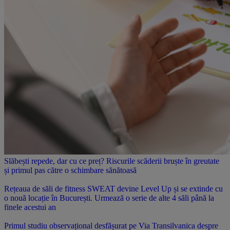
Slăbești repede, dar cu ce preț? Riscurile scăderii bruște în greutate
și primul pas către o schimbare sănătoasă
Rețeaua de săli de fitness SWEAT devine Level Up și se extinde cu
o nouă locație în București. Urmează o serie de alte 4 săli până la
finele acestui an
Primul studiu observațional desfășurat pe Via Transilvanica despre