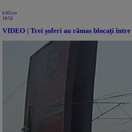
b365.ro
10:52
VIDEO | Trei șoferi au rămas blocați între 