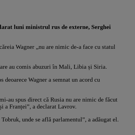
arat luni ministrul rus de externe, Serghei
 căreia Wagner „nu are nimic de-a face cu statul
re au comis abuzuri în Mali, Libia și Siria.
rvos deoarece Wagner a semnat un acord cu
i-au spus direct că Rusia nu are nimic de făcut
și a Franței”, a declarat Lavrov.
n Tobruk, unde se află parlamentul”, a adăugat el.