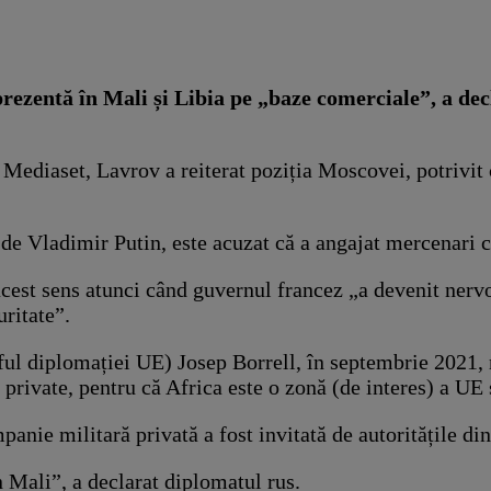
zentă în Mali și Libia pe „baze comerciale”, a decl
n Mediaset, Lavrov a reiterat poziția Moscovei, potrivit
de Vladimir Putin, este acuzat că a angajat mercenari ca
n acest sens atunci când guvernul francez „a devenit ne
ritate”.
l diplomației UE) Josep Borrell, în septembrie 2021, m
e private, pentru că Africa este o zonă (de interes) a UE 
anie militară privată a fost invitată de autoritățile di
n Mali”, a declarat diplomatul rus.