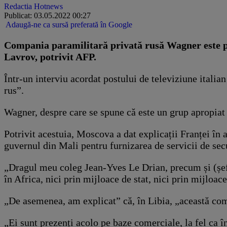
Redactia Hotnews
Publicat: 03.05.2022 00:27
Adaugă-ne ca sursă preferată în Google
Compania paramilitară privată rusă Wagner este pre
Lavrov, potrivit AFP.
Într-un interviu acordat postului de televiziune italia
rus”.
Wagner, despre care se spune că este un grup apropiat 
Potrivit acestuia, Moscova a dat explicații Franței î
guvernul din Mali pentru furnizarea de servicii de secu
„Dragul meu coleg Jean-Yves Le Drian, precum și (șefu
în Africa, nici prin mijloace de stat, nici prin mijloac
„De asemenea, am explicat” că, în Libia, „această comp
„Ei sunt prezenți acolo pe baze comerciale, la fel ca î