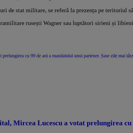
i de stat militare, se referă la prezența pe teritoriul să
militare rusești Wagner sau luptători sirieni și libieni 
t prelungirea cu 99 de ani a mandatului unui partener. Șase zile mai târzi
pital, Mircea Lucescu a votat prelungirea cu