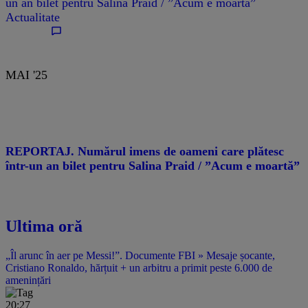
un an bilet pentru Salina Praid / ”Acum e moartă”
Actualitate
MAI '25
REPORTAJ. Numărul imens de oameni care plătesc
într-un an bilet pentru Salina Praid / ”Acum e moartă”
Ultima oră
„Îl arunc în aer pe Messi!”. Documente FBI » Mesaje șocante,
Cristiano Ronaldo, hărțuit + un arbitru a primit peste 6.000 de
amenințări
20:27