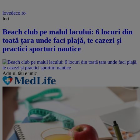
lovedeco.ro
Ieri
Beach club pe malul lacului: 6 locuri din
toată țara unde faci plajă, te cazezi și
practici sporturi nautice
Adn-ul tău
e unic