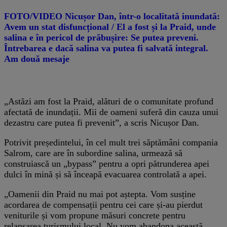
FOTO/VIDEO Nicușor Dan, într-o localitată inundată:
Avem un stat disfuncțional / El a fost și la Praid, unde
salina e în pericol de prăbușire: Se putea preveni.
Întrebarea e dacă salina va putea fi salvată integral.
Am două mesaje
„Astăzi am fost la Praid, alături de o comunitate profund
afectată de inundații. Mii de oameni suferă din cauza unui
dezastru care putea fi prevenit”, a scris Nicușor Dan.
Potrivit președintelui, în cel mult trei săptămâni compania
Salrom, care are în subordine salina, urmează să
construiască un „bypass” pentru a opri pătrunderea apei
dulci în mină și să înceapă evacuarea controlată a apei.
„Oamenii din Praid nu mai pot aștepta. Vom susține
acordarea de compensații pentru cei care și-au pierdut
veniturile și vom propune măsuri concrete pentru
relansarea turismului local. Nu vom abandona această