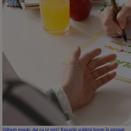
Slăbești repede, dar cu ce preț? Riscurile scăderii bruște în greutate