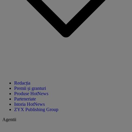
Redacția
Premii și granturi
Produse HotNews
Parteneriate
Istoria HotNews
ZYX Publishing Group
Agentii