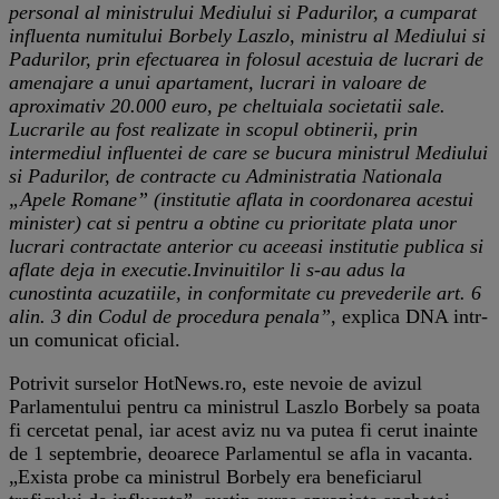
personal al ministrului Mediului si Padurilor, a cumparat
influenta numitului Borbely Laszlo, ministru al Mediului si
Padurilor, prin efectuarea in folosul acestuia de lucrari de
amenajare a unui apartament, lucrari in valoare de
aproximativ 20.000 euro, pe cheltuiala societatii sale.
Lucrarile au fost realizate in scopul obtinerii, prin
intermediul influentei de care se bucura ministrul Mediului
si Padurilor, de contracte cu Administratia Nationala
„Apele Romane” (institutie aflata in coordonarea acestui
minister) cat si pentru a obtine cu prioritate plata unor
lucrari contractate anterior cu aceeasi institutie publica si
aflate deja in executie.Invinuitilor li s-au adus la
cunostinta acuzatiile, in conformitate cu prevederile art. 6
alin. 3 din Codul de procedura penala”
, explica DNA intr-
un comunicat oficial.
Potrivit surselor HotNews.ro, este nevoie de avizul
Parlamentului pentru ca ministrul Laszlo Borbely sa poata
fi cercetat penal, iar acest aviz nu va putea fi cerut inainte
de 1 septembrie, deoarece Parlamentul se afla in vacanta.
„Exista probe ca ministrul Borbely era beneficiarul