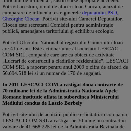
traficului de influenta”, sustin surse apropiate anchetei.
Potrivit acestora, omul de afaceri Ioan Ciocan, acuzat de
cumparare de influenta, este ginerele
deputatului PSD,
Gheorghe Ciocan.
Potrivit site-ului Camerei Deputatilor,
Ciocan este secretarul Comisiei pentru administraţie
publică, amenajarea teritoriului şi echilibru ecologic.
Potrivit Oficiului National al registrului Comertului Ioan
are 41 de ani. Este actionar unic al societatii LESCACI
COM SRL, companie care are ca obiect de activitate
„Lucrari de constructii a cladirilor rezidentiale”. LESCACI
COM SRL a raportat pentru anul 2009 o cifra de afaceri de
56.894.518 lei si un numar de 170 de angajati.
In 2011 LESCACI COM a castigat doua contracte de
70 milioane lei de la Administratia Nationala Apele
Romane institutie aflata in subordinea Ministerului
Mediului condus de Laszlo Borbely
Potrivit site-ului de achizitii publice e-licitatii.ro compania
LESCACI COM SRL a castigat pe 30 iunie un contract in
valoare de 41.668.225 lei de la Administratia Bazinala de