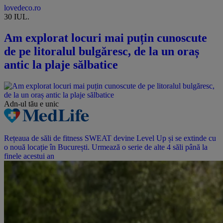
lovedeco.ro
30 IUL.
Am explorat locuri mai puțin cunoscute
de pe litoralul bulgăresc, de la un oraș
antic la plaje sălbatice
Adn-ul tău
e unic
Rețeaua de săli de fitness SWEAT devine Level Up și se extinde cu
o nouă locație în București. Urmează o serie de alte 4 săli până la
finele acestui an