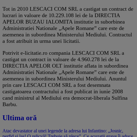
Tot in 2010 LESCACI COM SRL a castigat un contract de
lucrari in valoare de 10.229.108 lei de la DIRECTIA
APELOR BUZAU IALOMITA institutie in suborbinea
Administratiei Nationale „Apele Romane” care este de
asemenea in subordinea Ministerului Mediului. Contractul
a fost atribuit in urma unei licitatii.
Potrivit e-licitatie.ro compania LESCACI COM SRL a
castigat un contract in valoare de 4.960.278 lei de la
DIRECTIA APELOR OLT institutie aflata in subordinea
Administratiei Nationale „Apele Romane” care este de
asemenea in subordinea Ministerului Mediului. Anuntul
prin care LESCACI COM SRL a fost desemnata
castigatoarea contractului a fost publicat in iunie 2008
cand ministrul al Mediului era democrat-liberala Sulfina
Barbu.
Ultima oră
Atac devastator al unei legende la adresa lui Infantino: „Josnic,
perfid și laș! O relicvă! Trebuie să plece”. Ce acuzații grave îi aduce