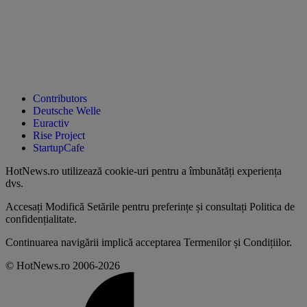
Contributors
Deutsche Welle
Euractiv
Rise Project
StartupCafe
HotNews.ro utilizează
cookie-uri pentru a îmbunătăți experiența
dvs
.
Accesați
Modifică Setările
pentru preferințe și consultați
Politica de
confidențialitate
.
Continuarea navigării implică acceptarea
Termenilor și Condițiilor
.
© HotNews.ro 2006-2026