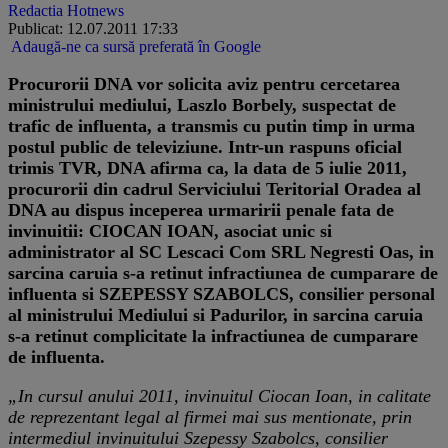
Redactia Hotnews
Publicat: 12.07.2011 17:33
Adaugă-ne ca sursă preferată în Google
Procurorii DNA vor solicita aviz pentru cercetarea
ministrului mediului, Laszlo Borbely, suspectat de
trafic de influenta, a transmis cu putin timp in urma
postul public de televiziune. Intr-un raspuns oficial
trimis TVR, DNA afirma ca, la data de 5 iulie 2011,
procurorii din cadrul Serviciului Teritorial Oradea al
DNA au dispus inceperea urmaririi penale fata de
invinuitii: CIOCAN IOAN, asociat unic si
administrator al SC Lescaci Com SRL Negresti Oas, in
sarcina caruia s-a retinut infractiunea de cumparare de
influenta si SZEPESSY SZABOLCS, consilier personal
al ministrului Mediului si Padurilor, in sarcina caruia
s-a retinut complicitate la infractiunea de cumparare
de influenta.
„In cursul anului 2011, invinuitul Ciocan Ioan, in calitate
de reprezentant legal al firmei mai sus mentionate, prin
intermediul invinuitului Szepessy Szabolcs, consilier