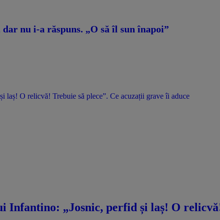
dar nu i-a răspuns. „O să îl sun înapoi”
 și laș! O relicvă! Trebuie să plece”. Ce acuzații grave îi aduce
i Infantino: „Josnic, perfid și laș! O relicv