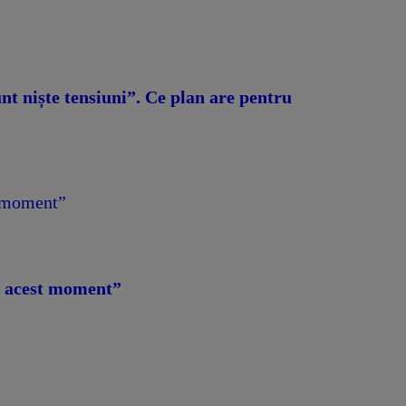
t niște tensiuni”. Ce plan are pentru
t moment”
in acest moment”