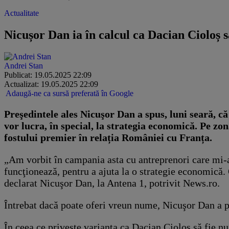
Actualitate
Nicușor Dan ia în calcul ca Dacian Cioloș să
Andrei Stan
Publicat: 19.05.2025 22:09
Actualizat: 19.05.2025 22:09
Adaugă-ne ca sursă preferată în Google
Preşedintele ales Nicuşor Dan a spus, luni seară, că
vor lucra, în special, la strategia economică. Pe zo
fostului premier în relația României cu Franța.
„Am vorbit în campania asta cu antreprenori care mi-au
funcţionează, pentru a ajuta la o strategie economică. 
declarat Nicuşor Dan, la Antena 1, potrivit News.ro.
Întrebat dacă poate oferi vreun nume, Nicuşor Dan a pr
În ceea ce priveşte varianta ca Dacian Cioloş să fie n