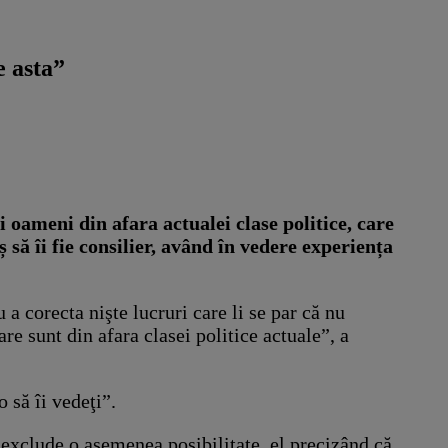
e asta”
i oameni din afara actualei clase politice, care
 să îi fie consilier, având în vedere experiența
a corecta nişte lucruri care li se par că nu
re sunt din afara clasei politice actuale”, a
 să îi vedeţi”.
 exclude o asemenea posibilitate, el precizând că