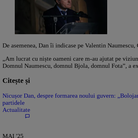
De asemenea, Dan îi indicase pe Valentin Naumescu, Cor
„Am lucrat cu niște oameni care m-au ajutat pe viziun
Domnul Naumescu, domnul Bjola, domnul Fota”, a expl
Citește și
Nicușor Dan, despre formarea noului guvern: „Bolojan 
partidele
Actualitate
MAI '25