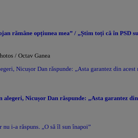
jan rămâne opțiunea mea” / „Știm toți că în PSD sun
alegeri, Nicușor Dan răspunde: „Asta garantez din aces
în alegeri, Nicușor Dan răspunde: „Asta garantez d
 nu i-a răspuns. „O să îl sun înapoi”