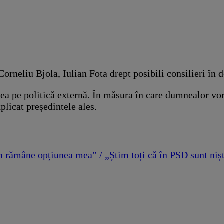
neliu Bjola, Iulian Fota drept posibili consilieri în d
ea pe politică externă. În măsura în care dumnealor vor
icat președintele ales.
rămâne opțiunea mea” / „Știm toți că în PSD sunt niște