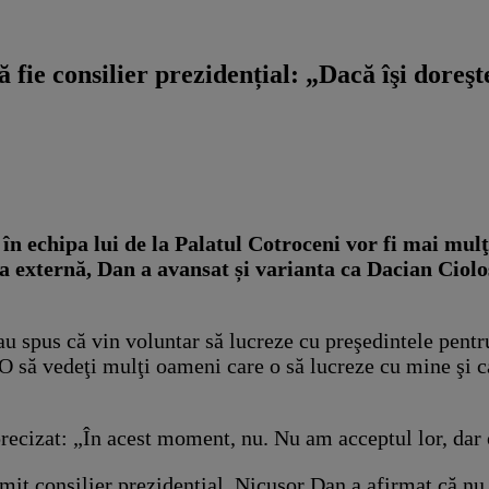
 fie consilier prezidențial: „Dacă îşi doreşt
 în echipa lui de la Palatul Cotroceni vor fi mai mulţ
na externă, Dan a avansat și varianta ca Dacian Cioloș
 spus că vin voluntar să lucreze cu preşedintele pentru 
O să vedeţi mulţi oameni care o să lucreze cu mine şi ca
ecizat: „În acest moment, nu. Nu am acceptul lor, dar o
umit consilier prezidenţial, Nicuşor Dan a afirmat că nu