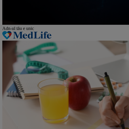
Adn-ul tău
e unic