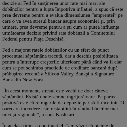
decizie ai Fed în susţinerea unor rate mai mari ale
dobânzilor pentru a lupta împotriva inflaţiei, a spus că este
prea devreme pentru a evalua dimensiunea ”amprentei” pe
care o va avea stresul bancar asupra economiei şi, prin
urmare, prea devreme pentru a şti cum ar putea influenţa
următoarea decizie privind rata dobânzii a Comitetului
Federal pentru Piaţa Deschisă.
Fed a majorat ratele dobânzilor cu un sfert de punct
procentual săptămâna trecută, dar a deschis posibilitatea
pentru a întrerupe creşterile ulterioare până când va fi clar
cum se pot schimba practicile de creditare bancară după
prăbuşirea recentă a Silicon Valley Bankşi a Signature
Bank din New York.
„În acest moment, stresul este vechi de doar câteva
săptămâni. Există unele semne îngrijorătoare. Pe partea
pozitivă este că retragerile de depozite par să fi încetinit. O
oarecare încredere este restabilită în rândul băncilor mai
mici şi regionale”, a spus Kashkari.
În acelaşi timp, a continuat el, ”am văzut că pieţele de