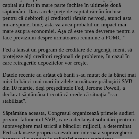
capital au fost în mare parte închise în ultimele două
săptămâni. Dacă acele pieţe de capital rămân închise
pentru că debitorii şi creditorii rămân nervoşi, atunci asta
mi-ar spune, bine, asta va avea probabil un impact mai
mare asupra economiei. Aşa că este prea devreme pentru a
face previziuni despre următoarea reuniune a FOMC.”
Fed a lansat un program de creditare de urgenţă, menit să
protejeze alţi creditori regionali de probleme, în cazul în
care retragerile depozitelor vor creşte.
Datele recente au arătat că banii s-au mutat de la bănci mai
mici la bănci mai mari în zilele următoare prăbuşirii SVB
din 10 martie, deşi preşedintele Fed, Jerome Powell, a
declarat săptămâna trecută că crede că situaţia ”s-a
stabilizat”.
Săptămâna aceasta, Congresul organizează primele audieri
privind falimentul SVB, care a declanşat solicitări pentru o
supraveghere mai strictă a băncilor mijlocii, a determinat
Fed să lanseze propria sa evaluare internă a supravegherii
bancare şi a condus la solicitări pentru extinderea