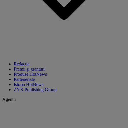
Redacția
Premii și granturi
Produse HotNews
Parteneriate
Istoria HotNews
ZYX Publishing Group
Agentii