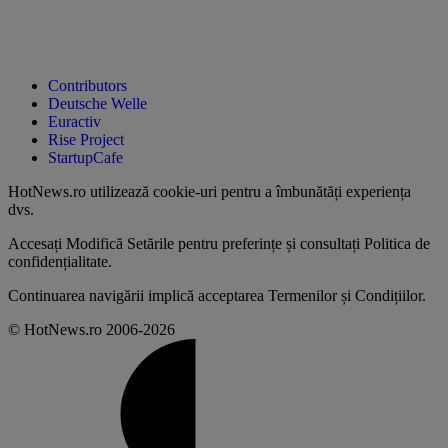
Contributors
Deutsche Welle
Euractiv
Rise Project
StartupCafe
HotNews.ro utilizează
cookie-uri pentru a îmbunătăți experiența
dvs
.
Accesați
Modifică Setările
pentru preferințe și consultați
Politica de
confidențialitate
.
Continuarea navigării implică acceptarea
Termenilor și Condițiilor
.
© HotNews.ro 2006-2026