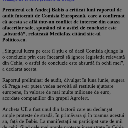
Premierul ceh Andrej Babis a criticat luni raportul de
audit întocmit de Comisia Europeană, care a confirmat
că acesta se află într-un conflict de interese din cauza
afacerilor sale, spunând că o astfel de concluzie este
„absurdă”, relatează Mediafax citând site-ul
Politico.eu.
„Singurul lucru pe care îl știu e că dacă Comisia ajunge la
o concluzie prin care încearcă să ignore legislația relevantă
din Cehia, o astfel de concluzie este absurdă în ochii mei”,
a declarat acesta.
Raportul preliminar de audit, divulgat în luna iunie, sugera
că Praga s-ar putea vedea nevoită să restituie ajutoare
europene, în valoare de mai multe milioane de euro,
acordate companiilor din grupul Agrofert.
Ancheta UE a fost unul din factorii care au declanșat
ample proteste de stradă, în primăvara şi în toamna acestui
an, față de Babis. La manifestații au participat sute de mii
de cehi, fiind cele mai ample proteste înregistrate în Cehia