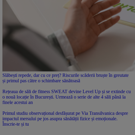
Slăbești repede, dar cu ce preț? Riscurile scăderii bruște în greutate
și primul pas către o schimbare sănătoasă
Rețeaua de săli de fitness SWEAT devine Level Up și se extinde cu
o nouă locație în București. Urmează o serie de alte 4 săli până la
finele acestui an
Primul studiu observațional desfășurat pe Via Transilvanica despre
impactul mersului pe jos asupra sănătății fizice și emoționale.
Înscrie-te și tu