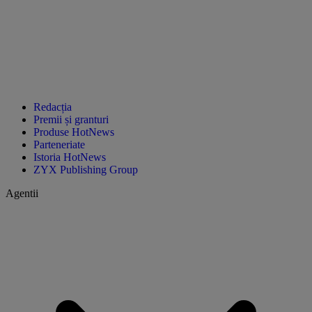
Redacția
Premii și granturi
Produse HotNews
Parteneriate
Istoria HotNews
ZYX Publishing Group
Agentii