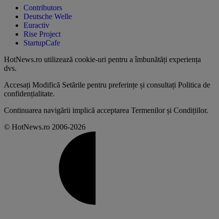
Contributors
Deutsche Welle
Euractiv
Rise Project
StartupCafe
HotNews.ro utilizează
cookie-uri pentru a îmbunătăți experiența
dvs
.
Accesați
Modifică Setările
pentru preferințe și consultați
Politica de
confidențialitate
.
Continuarea navigării implică acceptarea
Termenilor și Condițiilor
.
© HotNews.ro 2006-2026