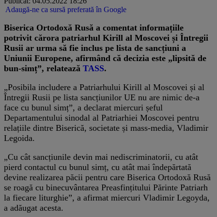
Publicat: 04.05.2022 18:26
Adaugă-ne ca sursă preferată în Google
Biserica Ortodoxă Rusă a comentat informațiile
potrivit cărora patriarhul Kirill al Moscovei și Întregii
Rusii ar urma să fie inclus pe lista de sancțiuni a
Uniunii Europene, afirmând că decizia este „lipsită de
bun-simț”, relatează
TASS
.
„​Posibila includere a Patriarhului Kirill al Moscovei și al
Întregii Rusii pe lista sancțiunilor UE nu are nimic de-a
face cu bunul simț”, a declarat miercuri șeful
Departamentului sinodal al Patriarhiei Moscovei pentru
relațiile dintre Biserică, societate și mass-media, Vladimir
Legoida.
„Cu cât sancțiunile devin mai nediscriminatorii, cu atât
pierd contactul cu bunul simț, cu atât mai îndepărtată
devine realizarea păcii pentru care Biserica Ortodoxă Rusă
se roagă cu binecuvântarea Preasfințitului Părinte Patriarh
la fiecare liturghie”, a afirmat miercuri Vladimir Legoyda,
a adăugat acesta.