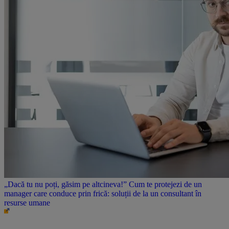
„Dacă tu nu poți, găsim pe altcineva!” Cum te protejezi de un
manager care conduce prin frică: soluții de la un consultant în
resurse umane