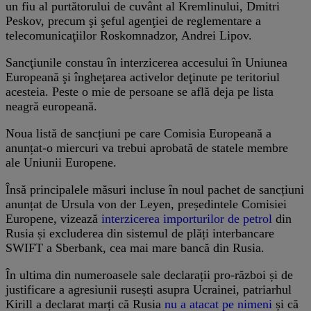
un fiu al purtătorului de cuvânt al Kremlinului, Dmitri
Peskov, precum şi şeful agenţiei de reglementare a
telecomunicaţiilor Roskomnadzor, Andrei Lipov.
Sancţiunile constau în interzicerea accesului în Uniunea
Europeană şi îngheţarea activelor deţinute pe teritoriul
acesteia. Peste o mie de persoane se află deja pe lista
neagră europeană.
Noua listă de sancțiuni pe care Comisia Europeană a
anunțat-o miercuri va trebui aprobată de statele membre
ale Uniunii Europene.
Însă principalele măsuri incluse în noul pachet de sancțiuni
anunțat de Ursula von der Leyen, președintele Comisiei
Europene, vizează
interzicerea importurilor de petrol
din
Rusia și excluderea din sistemul de plăți interbancare
SWIFT a Sberbank, cea mai mare bancă din Rusia.
În ultima din numeroasele sale declarații pro-război și de
justificare a agresiunii rusești asupra Ucrainei, patriarhul
Kirill a declarat marți că Rusia
nu a atacat pe nimeni
și că