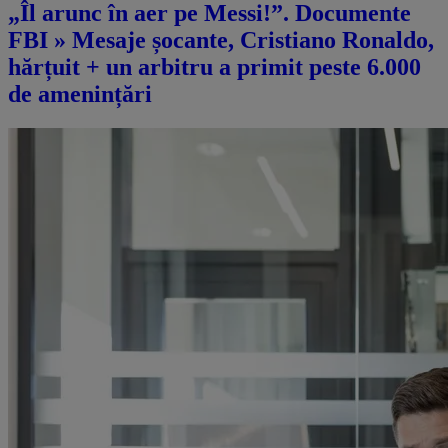
„Îl arunc în aer pe Messi!”. Documente
FBI » Mesaje șocante, Cristiano Ronaldo,
hărțuit + un arbitru a primit peste 6.000
de amenințări