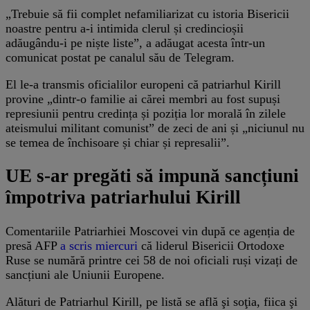
„Trebuie să fii complet nefamiliarizat cu istoria Bisericii
noastre pentru a-i intimida clerul și credincioșii
adăugându-i pe niște liste”, a adăugat acesta într-un
comunicat postat pe canalul său de Telegram.
El le-a transmis oficialilor europeni că patriarhul Kirill
provine „dintr-o familie ai cărei membri au fost supuși
represiunii pentru credința și poziția lor morală în zilele
ateismului militant comunist” de zeci de ani și „niciunul nu
se temea de închisoare și chiar și represalii”.
UE s-ar pregăti să impună sancțiuni
împotriva patriarhului Kirill
Comentariile Patriarhiei Moscovei vin după ce agenția de
presă AFP
a scris miercuri
că liderul Bisericii Ortodoxe
Ruse se numără printre cei 58 de noi oficiali ruși vizați de
sancțiuni ale Uniunii Europene.
Alături de Patriarhul Kirill, pe listă se află şi soţia, fiica şi