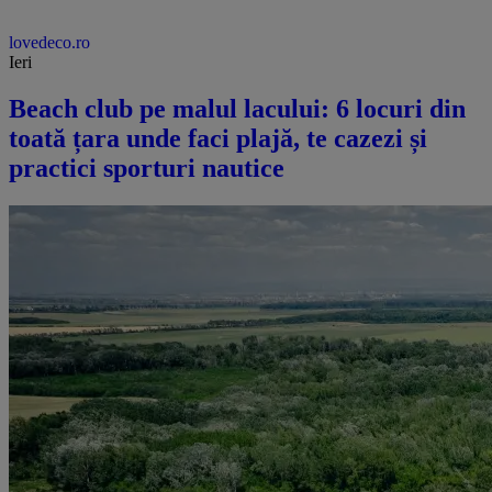
lovedeco.ro
Ieri
Beach club pe malul lacului: 6 locuri din
toată țara unde faci plajă, te cazezi și
practici sporturi nautice