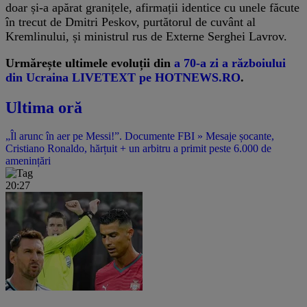
doar și-a apărat granițele, afirmații identice cu unele făcute
în trecut de Dmitri Peskov, purtătorul de cuvânt al
Kremlinului, și ministrul rus de Externe Serghei Lavrov.
Urmărește ultimele evoluții din
a 70-a zi a războiului
din Ucraina LIVETEXT pe HOTNEWS.RO
.
Ultima oră
„Îl arunc în aer pe Messi!”. Documente FBI » Mesaje șocante,
Cristiano Ronaldo, hărțuit + un arbitru a primit peste 6.000 de
amenințări
20:27