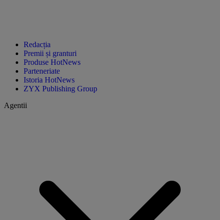
Redacția
Premii și granturi
Produse HotNews
Parteneriate
Istoria HotNews
ZYX Publishing Group
Agentii