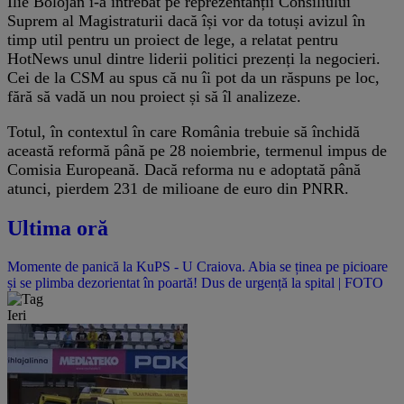
Ilie Bolojan i-a întrebat pe reprezentanții Consiliului
Suprem al Magistraturii dacă își vor da totuși avizul în
timp util pentru un proiect de lege, a relatat pentru
HotNews unul dintre liderii politici prezenți la negocieri.
Cei de la CSM au spus că nu îi pot da un răspuns pe loc,
fără să vadă un nou proiect și să îl analizeze.
Totul, în contextul în care România trebuie să închidă
această reformă până pe 28 noiembrie, termenul impus de
Comisia Europeană. Dacă reforma nu e adoptată până
atunci, pierdem 231 de milioane de euro din PNRR.
Ultima oră
Momente de panică la KuPS - U Craiova. Abia se ținea pe picioare
și se plimba dezorientat în poartă! Dus de urgență la spital | FOTO
Ieri