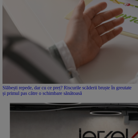
Slăbești repede, dar cu ce preț? Riscurile scăderii bruște în greutate
și primul pas către o schimbare sănătoasă