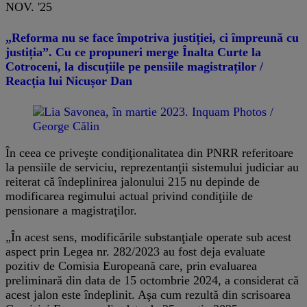
NOV. '25
„Reforma nu se face împotriva justiției, ci împreună cu
justiția”. Cu ce propuneri merge Înalta Curte la
Cotroceni, la discuțiile pe pensiile magistraților /
Reacția lui Nicușor Dan
În ceea ce priveşte condiţionalitatea din PNRR referitoare
la pensiile de serviciu, reprezentanţii sistemului judiciar au
reiterat că îndeplinirea jalonului 215 nu depinde de
modificarea regimului actual privind condiţiile de
pensionare a magistraţilor.
„În acest sens, modificările substanţiale operate sub acest
aspect prin Legea nr. 282/2023 au fost deja evaluate
pozitiv de Comisia Europeană care, prin evaluarea
preliminară din data de 15 octombrie 2024, a considerat că
acest jalon este îndeplinit. Aşa cum rezultă din scrisoarea