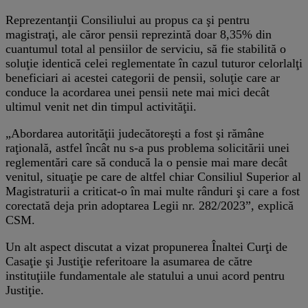
Reprezentanţii Consiliului au propus ca şi pentru
magistraţi, ale căror pensii reprezintă doar 8,35% din
cuantumul total al pensiilor de serviciu, să fie stabilită o
soluţie identică celei reglementate în cazul tuturor celorlalţi
beneficiari ai acestei categorii de pensii, soluţie care ar
conduce la acordarea unei pensii nete mai mici decât
ultimul venit net din timpul activităţii.
„Abordarea autorităţii judecătoreşti a fost şi rămâne
raţională, astfel încât nu s-a pus problema solicitării unei
reglementări care să conducă la o pensie mai mare decât
venitul, situaţie pe care de altfel chiar Consiliul Superior al
Magistraturii a criticat-o în mai multe rânduri şi care a fost
corectată deja prin adoptarea Legii nr. 282/2023”, explică
CSM.
Un alt aspect discutat a vizat propunerea Înaltei Curţi de
Casaţie şi Justiţie referitoare la asumarea de către
instituţiile fundamentale ale statului a unui acord pentru
Justiţie.