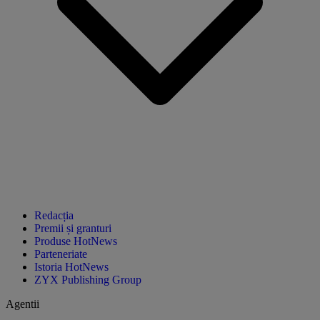
Redacția
Premii și granturi
Produse HotNews
Parteneriate
Istoria HotNews
ZYX Publishing Group
Agentii