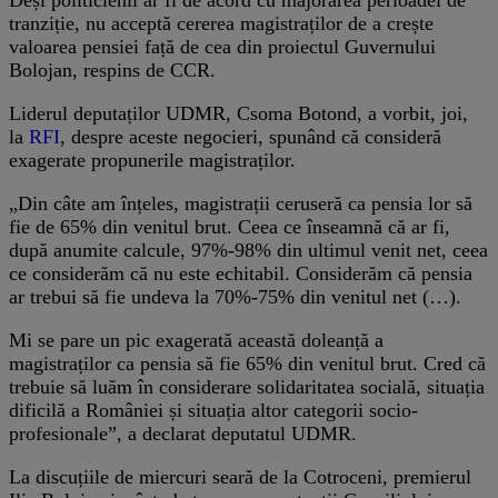
Deși politicienii ar fi de acord cu majorarea perioadei de
tranziție, nu acceptă cererea magistraților de a crește
valoarea pensiei față de cea din proiectul Guvernului
Bolojan, respins de CCR.
Liderul deputaților UDMR, Csoma Botond, a vorbit, joi,
la
RFI
, despre aceste negocieri, spunând că consideră
exagerate propunerile magistraților.
„Din câte am înțeles, magistrații ceruseră ca pensia lor să
fie de 65% din venitul brut. Ceea ce înseamnă că ar fi,
după anumite calcule, 97%-98% din ultimul venit net, ceea
ce considerăm că nu este echitabil. Considerăm că pensia
ar trebui să fie undeva la 70%-75% din venitul net (…).
Mi se pare un pic exagerată această doleanță a
magistraților ca pensia să fie 65% din venitul brut. Cred că
trebuie să luăm în considerare solidaritatea socială, situația
dificilă a României și situația altor categorii socio-
profesionale”, a declarat deputatul UDMR.
La discuțiile de miercuri seară de la Cotroceni, premierul