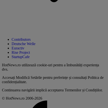
Contributors
Deutsche Welle
Euractiv
Rise Project
StartupCafe
HotNews.ro utilizează
cookie-uri pentru a îmbunătăți experiența
dvs
.
Accesați
Modifică Setările
pentru preferințe și consultați
Politica de
confidențialitate
.
Continuarea navigării implică acceptarea
Termenilor și Condițiilor
.
© HotNews.ro 2006-2026