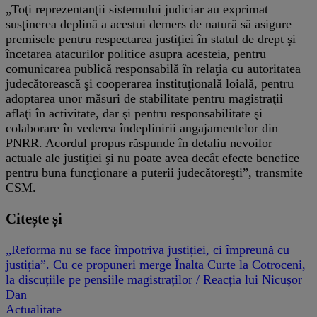
„Toţi reprezentanţii sistemului judiciar au exprimat
susţinerea deplină a acestui demers de natură să asigure
premisele pentru respectarea justiţiei în statul de drept şi
încetarea atacurilor politice asupra acesteia, pentru
comunicarea publică responsabilă în relaţia cu autoritatea
judecătorească şi cooperarea instituţională loială, pentru
adoptarea unor măsuri de stabilitate pentru magistraţii
aflaţi în activitate, dar şi pentru responsabilitate şi
colaborare în vederea îndeplinirii angajamentelor din
PNRR. Acordul propus răspunde în detaliu nevoilor
actuale ale justiţiei şi nu poate avea decât efecte benefice
pentru buna funcţionare a puterii judecătoreşti”, transmite
CSM.
Citește și
„Reforma nu se face împotriva justiției, ci împreună cu
justiția”. Cu ce propuneri merge Înalta Curte la Cotroceni,
la discuțiile pe pensiile magistraților / Reacția lui Nicușor
Dan
Actualitate