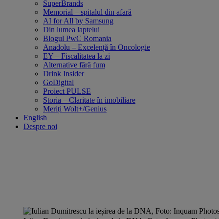
SuperBrands
Memorial – spitalul din afară
AI for All by Samsung
Din lumea laptelui
Blogul PwC Romania
Anadolu – Excelență în Oncologie
EY – Fiscalitatea la zi
Alternative fără fum
Drink Insider
GoDigital
Proiect PULSE
Storia – Claritate în imobiliare
Meriți Wolt+/Genius
English
Despre noi