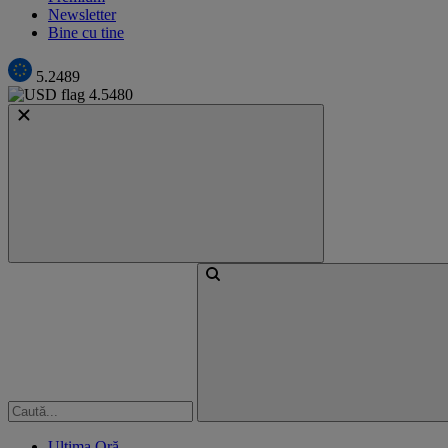
Newsletter
Bine cu tine
5.2489
4.5480
Ultima Oră