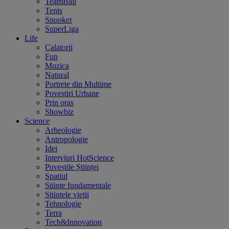
TeamBall
Tenis
Snooker
SuperLiga
Life
Calatorii
Fun
Muzica
Natural
Portrete din Multime
Povestiri Urbane
Prin oras
Showbiz
Science
Arheologie
Antropologie
Idei
Interviuri HotScience
Poveștile Științei
Spatiul
Stiinte fundamentale
Stiintele vietii
Tehnologie
Terra
Tech&Innovation