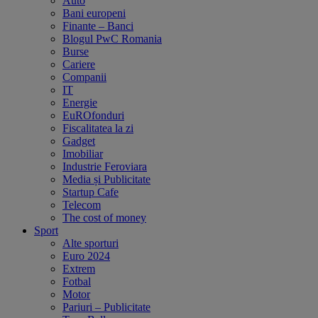
Auto
Bani europeni
Finante – Banci
Blogul PwC Romania
Burse
Cariere
Companii
IT
Energie
EuROfonduri
Fiscalitatea la zi
Gadget
Imobiliar
Industrie Feroviara
Media și Publicitate
Startup Cafe
Telecom
The cost of money
Sport
Alte sporturi
Euro 2024
Extrem
Fotbal
Motor
Pariuri – Publicitate