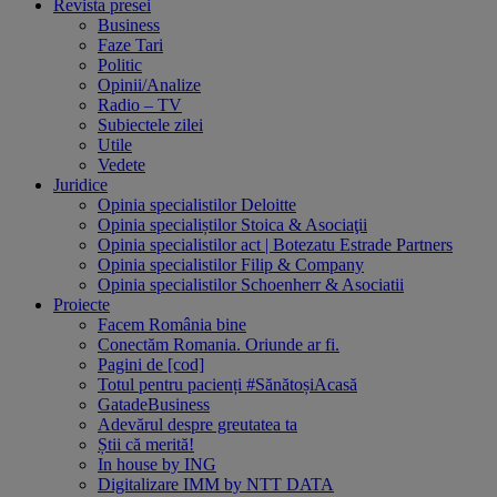
Revista presei
Business
Faze Tari
Politic
Opinii/Analize
Radio – TV
Subiectele zilei
Utile
Vedete
Juridice
Opinia specialistilor Deloitte
Opinia specialiștilor Stoica & Asociaţii
Opinia specialistilor act | Botezatu Estrade Partners
Opinia specialistilor Filip & Company
Opinia specialistilor Schoenherr & Asociatii
Proiecte
Facem România bine
Conectăm Romania. Oriunde ar fi.
Pagini de [cod]
Totul pentru pacienți #SănătoșiAcasă
GatadeBusiness
Adevărul despre greutatea ta
Știi că merită!
In house by ING
Digitalizare IMM by NTT DATA