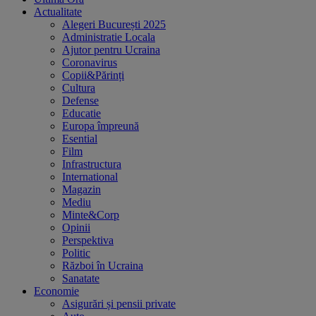
Actualitate
Alegeri București 2025
Administratie Locala
Ajutor pentru Ucraina
Coronavirus
Copii&Părinți
Cultura
Defense
Educatie
Europa împreună
Esential
Film
Infrastructura
International
Magazin
Mediu
Minte&Corp
Opinii
Perspektiva
Politic
Război în Ucraina
Sanatate
Economie
Asigurări și pensii private