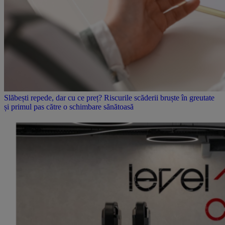
Slăbești repede, dar cu ce preț? Riscurile scăderii bruște în greutate
și primul pas către o schimbare sănătoasă