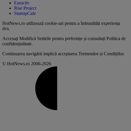
Euractiv
Rise Project
StartupCafe
HotNews.ro utilizează
cookie-uri pentru a îmbunătăți experiența
dvs
.
Accesați
Modifică Setările
pentru preferințe și consultați
Politica de
confidențialitate
.
Continuarea navigării implică acceptarea
Termenilor și Condițiilor
.
© HotNews.ro 2006-2026