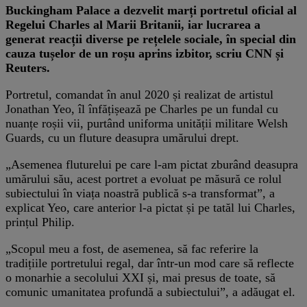
Buckingham Palace a dezvelit marți portretul oficial al
Regelui Charles al Marii Britanii, iar lucrarea a
generat reacții diverse pe rețelele sociale, în special din
cauza tușelor de un roșu aprins izbitor, scriu CNN și
Reuters.
Portretul, comandat în anul 2020 și realizat de artistul
Jonathan Yeo, îl înfățișează pe Charles pe un fundal cu
nuanțe roșii vii, purtând uniforma unității militare Welsh
Guards, cu un fluture deasupra umărului drept.
„Asemenea fluturelui pe care l-am pictat zburând deasupra
umărului său, acest portret a evoluat pe măsură ce rolul
subiectului în viața noastră publică s-a transformat”, a
explicat Yeo, care anterior l-a pictat și pe tatăl lui Charles,
prințul Philip.
„Scopul meu a fost, de asemenea, să fac referire la
tradițiile portretului regal, dar într-un mod care să reflecte
o monarhie a secolului XXI și, mai presus de toate, să
comunic umanitatea profundă a subiectului”, a adăugat el.