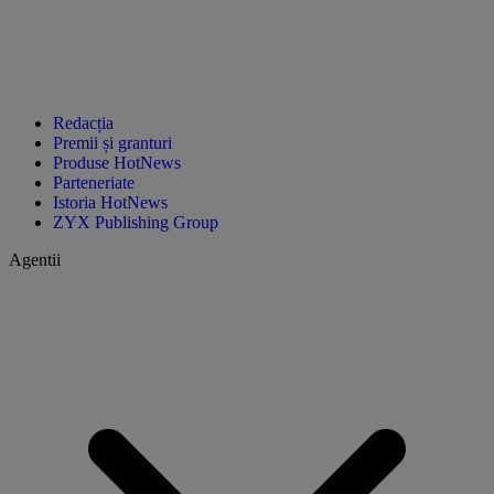
Redacția
Premii și granturi
Produse HotNews
Parteneriate
Istoria HotNews
ZYX Publishing Group
Agentii