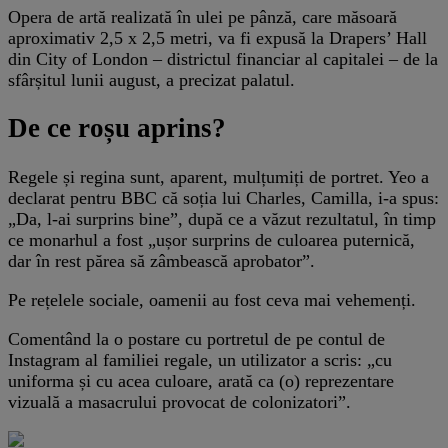
Opera de artă realizată în ulei pe pânză, care măsoară
aproximativ 2,5 x 2,5 metri, va fi expusă la Drapers’ Hall
din City of London – districtul financiar al capitalei – de la
sfârșitul lunii august, a precizat palatul.
De ce roșu aprins?
Regele și regina sunt, aparent, mulțumiți de portret. Yeo a
declarat pentru BBC că soția lui Charles, Camilla, i-a spus:
„Da, l-ai surprins bine”, după ce a văzut rezultatul, în timp
ce monarhul a fost „ușor surprins de culoarea puternică,
dar în rest părea să zâmbească aprobator”.
Pe rețelele sociale, oamenii au fost ceva mai vehemenți.
Comentând la o postare cu portretul de pe contul de
Instagram al familiei regale, un utilizator a scris: „cu
uniforma și cu acea culoare, arată ca (o) reprezentare
vizuală a masacrului provocat de colonizatori”.