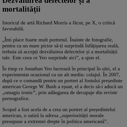
Dezvăluirea defectelor și a
mortalității
Istoricul de artă Richard Morris a făcut, pe X, o critică
favorabilă.
„Îmi place foarte mult portretul. Înainte de fotografie,
pentru ca un mare pictor să-ți surprindă înfățișarea reală,
trebuia să accepți dezvăluirea defectelor și a mortalității
tale. Este ceea ce Yeo surprinde aici”, a spus el.
În timp ce Jonathan Yeo lucrează în principal în ulei, el a
experimentat ocazional cu un alt mediu: colajul. În 2007,
după ce o comandă pentru un portret al fostului președinte
american George W. Bush a eșuat, el a decis să-i aducă un
„omagiu ironic”, prin adăugarea de decupaje din reviste
pornografice.
Scopul a fost acela de a crea un portret al președintelui
american, o satiră la adresa „superiorității morale
presupuse a extremei drepte în politica americană”.