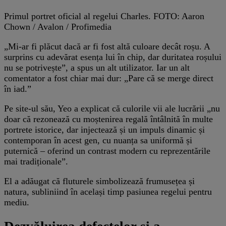
Primul portret oficial al regelui Charles. FOTO: Aaron
Chown / Avalon / Profimedia
„Mi-ar fi plăcut dacă ar fi fost altă culoare decât roșu. A
surprins cu adevărat esența lui în chip, dar duritatea roșului
nu se potrivește”, a spus un alt utilizator. Iar un alt
comentator a fost chiar mai dur: „Pare că se merge direct
în iad.”
Pe site-ul său, Yeo a explicat că culorile vii ale lucrării „nu
doar că rezonează cu moștenirea regală întâlnită în multe
portrete istorice, dar injectează și un impuls dinamic și
contemporan în acest gen, cu nuanța sa uniformă și
puternică – oferind un contrast modern cu reprezentările
mai tradiționale”.
El a adăugat că fluturele simbolizează frumusețea și
natura, subliniind în același timp pasiunea regelui pentru
mediu.