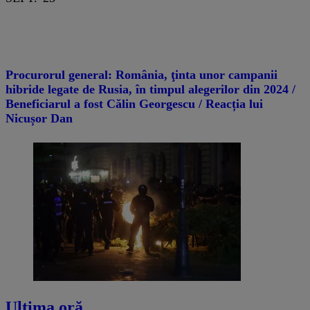
Procurorul general: România, ţinta unor campanii
hibride legate de Rusia, în timpul alegerilor din 2024 /
Beneficiarul a fost Călin Georgescu / Reacția lui
Nicușor Dan
Ultima oră