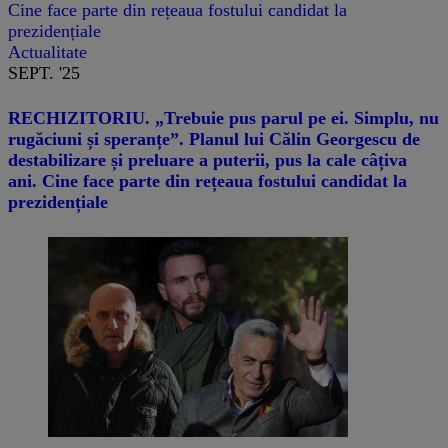
Cine face parte din rețeaua fostului candidat la
prezidențiale
Actualitate
SEPT. '25
RECHIZITORIU. „Trebuie pus parul pe ei. Simplu, nu
rugăciuni și speranțe”. Planul lui Călin Georgescu de
destabilizare și preluare a puterii, pus la cale câțiva
ani. Cine face parte din rețeaua fostului candidat la
prezidențiale