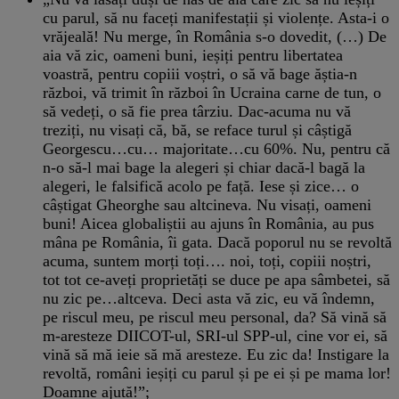
cu parul, să nu faceți manifestații și violențe. Asta-i o
vrăjeală! Nu merge, în România s-o dovedit, (…) De
aia vă zic, oameni buni, ieșiți pentru libertatea
voastră, pentru copiii voștri, o să vă bage ăștia-n
război, vă trimit în război în Ucraina carne de tun, o
să vedeți, o să fie prea târziu. Dac-acuma nu vă
treziți, nu visați că, bă, se reface turul și câștigă
Georgescu…cu… majoritate…cu 60%. Nu, pentru că
n-o să-l mai bage la alegeri și chiar dacă-l bagă la
alegeri, le falsifică acolo pe față. Iese și zice… o
câștigat Gheorghe sau altcineva. Nu visați, oameni
buni! Aicea globaliștii au ajuns în România, au pus
mâna pe România, îi gata. Dacă poporul nu se revoltă
acuma, suntem morți toți…. noi, toți, copiii noștri,
tot tot ce-aveți proprietăți se duce pe apa sâmbetei, să
nu zic pe…altceva. Deci asta vă zic, eu vă îndemn,
pe riscul meu, pe riscul meu personal, da? Să vină să
m-aresteze DIICOT-ul, SRI-ul SPP-ul, cine vor ei, să
vină să mă ieie să mă aresteze. Eu zic da! Instigare la
revoltă, români ieșiți cu parul și pe ei și pe mama lor!
Doamne ajută!”;