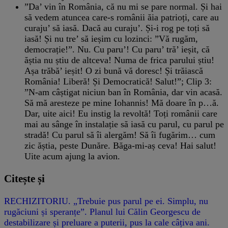
”Da’ vin în România, că nu mi se pare normal. Și hai
să vedem atuncea care-s românii ăia patrioți, care au
curaju’ să iasă. Dacă au curaju’. Și-i rog pe toți să
iasă! Și nu tre’ să ieșim cu lozinci: ”Vă rugăm,
democrație!”. Nu. Cu paru’! Cu paru’ tră’ ieșit, că
ăștia nu știu de altceva! Numa de frica parului știu!
Așa trăbă’ ieșit! O zi bună vă doresc! Și trăiască
România! Liberă! Și Democratică! Salut!”; Clip 3:
”N-am câștigat niciun ban în România, dar vin acasă.
Să mă aresteze pe mine Iohannis! Mă doare în p…ă.
Dar, uite aici! Eu instig la revoltă! Toți românii care
mai au sânge în instalație să iasă cu parul, cu parul pe
stradă! Cu parul să îi alergăm! Să îi fugărim… cum
zic ăștia, peste Dunăre. Băga-mi-aș ceva! Hai salut!
Uite acum ajung la avion.
Citește și
RECHIZITORIU. „Trebuie pus parul pe ei. Simplu, nu
rugăciuni și speranțe”. Planul lui Călin Georgescu de
destabilizare și preluare a puterii, pus la cale câțiva ani.