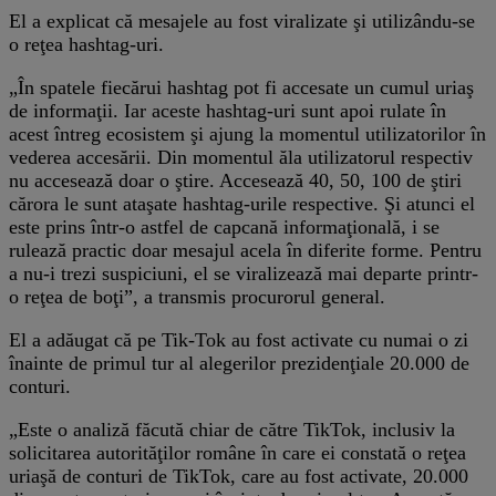
El a explicat că mesajele au fost viralizate şi utilizându-se
o reţea hashtag-uri.
„În spatele fiecărui hashtag pot fi accesate un cumul uriaş
de informaţii. Iar aceste hashtag-uri sunt apoi rulate în
acest întreg ecosistem şi ajung la momentul utilizatorilor în
vederea accesării. Din momentul ăla utilizatorul respectiv
nu accesează doar o ştire. Accesează 40, 50, 100 de ştiri
cărora le sunt ataşate hashtag-urile respective. Şi atunci el
este prins într-o astfel de capcană informaţională, i se
rulează practic doar mesajul acela în diferite forme. Pentru
a nu-i trezi suspiciuni, el se viralizează mai departe printr-
o reţea de boţi”, a transmis procurorul general.
El a adăugat că pe Tik-Tok au fost activate cu numai o zi
înainte de primul tur al alegerilor prezidenţiale 20.000 de
conturi.
„Este o analiză făcută chiar de către TikTok, inclusiv la
solicitarea autorităţilor române în care ei constată o reţea
uriaşă de conturi de TikTok, care au fost activate, 20.000