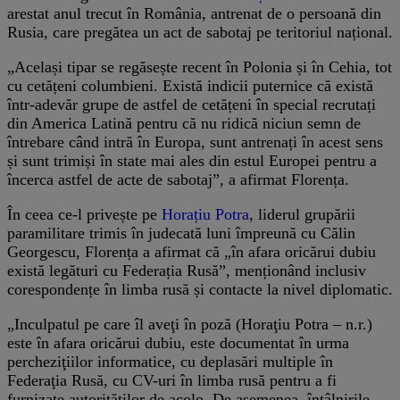
arestat anul trecut în România, antrenat de o persoană din
Rusia, care pregătea un act de sabotaj pe teritoriul național.
„Același tipar se regăsește recent în Polonia și în Cehia, tot
cu cetățeni columbieni. Există indicii puternice că există
într-adevăr grupe de astfel de cetățeni în special recrutați
din America Latină pentru că nu ridică niciun semn de
întrebare când intră în Europa, sunt antrenați în acest sens
și sunt trimiși în state mai ales din estul Europei pentru a
încerca astfel de acte de sabotaj”, a afirmat Florența.
În ceea ce-l privește pe
Horațiu Potra
, liderul grupării
paramilitare trimis în judecată luni împreună cu Călin
Georgescu, Florența a afirmat că „în afara oricărui dubiu
există legături cu Federația Rusă”, menționând inclusiv
corespondențe în limba rusă și contacte la nivel diplomatic.
„Inculpatul pe care îl aveţi în poză (Horaţiu Potra – n.r.)
este în afara oricărui dubiu, este documentat în urma
percheziţiilor informatice, cu deplasări multiple în
Federaţia Rusă, cu CV-uri în limba rusă pentru a fi
furnizate autorităţilor de acolo. De asemenea, întâlnirile