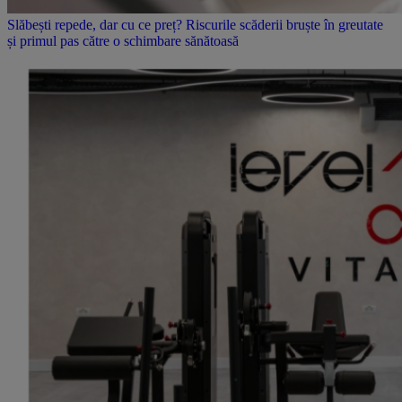
Slăbești repede, dar cu ce preț? Riscurile scăderii bruște în greutate
și primul pas către o schimbare sănătoasă