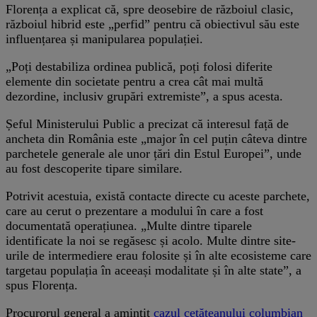
Florența a explicat că, spre deosebire de războiul clasic,
războiul hibrid este „perfid” pentru că obiectivul său este
influențarea și manipularea populației.
„Poți destabiliza ordinea publică, poți folosi diferite
elemente din societate pentru a crea cât mai multă
dezordine, inclusiv grupări extremiste”, a spus acesta.
Șeful Ministerului Public a precizat că interesul față de
ancheta din România este „major în cel puțin câteva dintre
parchetele generale ale unor țări din Estul Europei”, unde
au fost descoperite tipare similare.
Potrivit acestuia, există contacte directe cu aceste parchete,
care au cerut o prezentare a modului în care a fost
documentată operațiunea. „Multe dintre tiparele
identificate la noi se regăsesc și acolo. Multe dintre site-
urile de intermediere erau folosite și în alte ecosisteme care
targetau populația în aceeași modalitate și în alte state”, a
spus Florența.
Procurorul general a amintit
cazul cetățeanului columbian