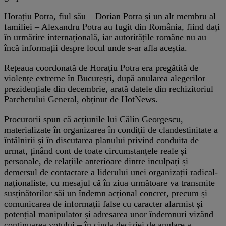
Horațiu Potra, fiul său – Dorian Potra și un alt membru al
familiei – Alexandru Potra au fugit din România, fiind dați
în urmărire internațională, iar autoritățile române nu au
încă informații despre locul unde s-ar afla aceștia.
Rețeaua coordonată de Horațiu Potra era pregătită de
violențe extreme în București, după anularea alegerilor
prezidențiale din decembrie, arată datele din rechizitoriul
Parchetului General, obținut de HotNews.
Procurorii spun că acțiunile lui Călin Georgescu,
materializate în organizarea în condiții de clandestinitate a
întâlnirii și în discutarea planului privind conduita de
urmat, ținând cont de toate circumstanțele reale și
personale, de relațiile anterioare dintre inculpați și
demersul de contactare a liderului unei organizații radical-
naționaliste, cu mesajul că în ziua următoare va transmite
susținătorilor săi un îndemn acțional concret, precum și
comunicarea de informații false cu caracter alarmist și
potențial manipulator și adresarea unor îndemnuri vizând
continuarea votului – în ciuda deciziei de anulare a