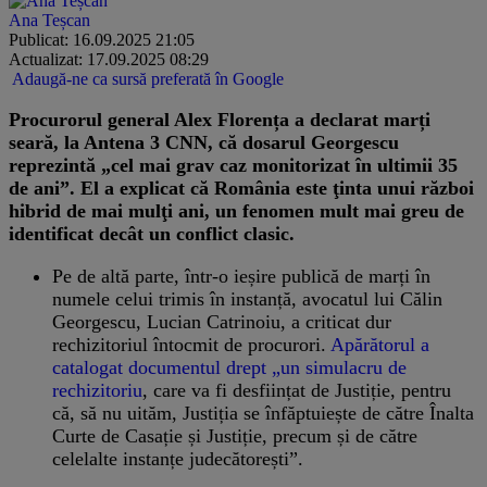
Ana Teșcan
Publicat: 16.09.2025 21:05
Actualizat: 17.09.2025 08:29
Adaugă-ne ca sursă preferată în Google
Procurorul general Alex Florența a declarat marți
seară, la Antena 3 CNN, că dosarul Georgescu
reprezintă „cel mai grav caz monitorizat în ultimii 35
de ani”. El a explicat că România este ţinta unui război
hibrid de mai mulţi ani, un fenomen mult mai greu de
identificat decât un conflict clasic.
Pe de altă parte, într-o ieșire publică de marți în
numele celui trimis în instanță, avocatul lui Călin
Georgescu, Lucian Catrinoiu, a criticat dur
rechizitoriul întocmit de procurori.
Apărătorul a
catalogat documentul drept „un simulacru de
rechizitoriu
, care va fi desființat de Justiție, pentru
că, să nu uităm, Justiția se înfăptuiește de către Înalta
Curte de Casație și Justiție, precum și de către
celelalte instanțe judecătorești”.