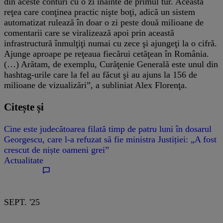
din aceste conturi cu o zi înainte de primul tur. Această
reţea care conţinea practic nişte boţi, adică un sistem
automatizat rulează în doar o zi peste două milioane de
comentarii care se viralizează apoi prin această
infrastructură înmulţiţi numai cu zece şi ajungeţi la o cifră.
Ajunge aproape pe reţeaua fiecărui cetăţean în România.
(…) Arătam, de exemplu, Curăţenie Generală este unul din
hashtag-urile care la fel au făcut şi au ajuns la 156 de
milioane de vizualizări”, a subliniat Alex Florenţa.
Citește și
Cine este judecătoarea filată timp de patru luni în dosarul
Georgescu, care l-a refuzat să fie ministra Justiției: „A fost
crescut de niște oameni grei”
Actualitate
SEPT. '25