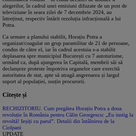
alegerilor, în cadrul unei emisiuni difuzate de un post de
televiziune în seara zilei de 7 decembrie 2024, au
întreținut, respectiv întărit rezoluția infracțională a lui
Potra.
Ca urmare a planului stabilit, Horațiu Potra a
organizat/coagulat un grup paramilitar de 21 de persoane,
condus de către el, iar în cadrul acestuia s-a stabilit
deplasarea spre municipiul București cu 7 autoturisme,
urmând ca, după ajungerea în Capitală, membrii săi să
declanșeze proteste împotriva organelor care exercită
autoritatea de stat, apte să atragă angrenarea și largul
suport al populației, susțin procurorii.
Citește și
RECHIZITORIU. Cum pregătea Horațiu Potra a doua
revoluție în România pentru Călin Georgescu: „Eu instig la
revoltă! Ieșiți cu parul”. Detalii din întâlnirea de la
Ciolpani
UPDATE