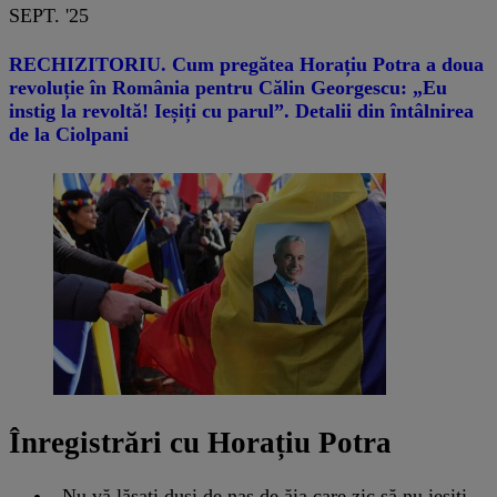
SEPT. '25
RECHIZITORIU. Cum pregătea Horațiu Potra a doua
revoluție în România pentru Călin Georgescu: „Eu
instig la revoltă! Ieșiți cu parul”. Detalii din întâlnirea
de la Ciolpani
Înregistrări cu Horațiu Potra
„Nu vă lăsați duși de nas de ăia care zic să nu ieșiți