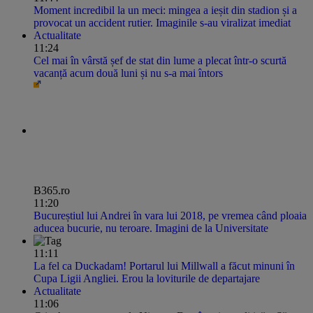
Moment incredibil la un meci: mingea a ieșit din stadion și a
provocat un accident rutier. Imaginile s-au viralizat imediat
Actualitate
11:24
Cel mai în vârstă șef de stat din lume a plecat într-o scurtă
vacanță acum două luni și nu s-a mai întors
B365.ro
11:20
Bucureștiul lui Andrei în vara lui 2018, pe vremea când ploaia
aducea bucurie, nu teroare. Imagini de la Universitate
11:11
La fel ca Duckadam! Portarul lui Millwall a făcut minuni în
Cupa Ligii Angliei. Erou la loviturile de departajare
Actualitate
11:06