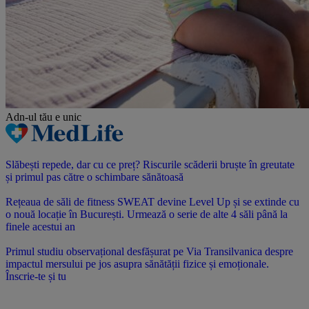
Adn-ul tău
e unic
Slăbești repede, dar cu ce preț? Riscurile scăderii bruște în greutate
și primul pas către o schimbare sănătoasă
Rețeaua de săli de fitness SWEAT devine Level Up și se extinde cu
o nouă locație în București. Urmează o serie de alte 4 săli până la
finele acestui an
Primul studiu observațional desfășurat pe Via Transilvanica despre
impactul mersului pe jos asupra sănătății fizice și emoționale.
Înscrie-te și tu