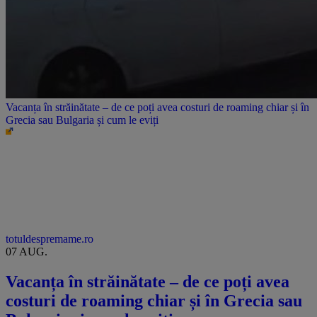
Vacanța în străinătate – de ce poți avea costuri de roaming chiar și în
Grecia sau Bulgaria și cum le eviți
totuldespremame.ro
07 AUG.
Vacanța în străinătate – de ce poți avea
costuri de roaming chiar și în Grecia sau