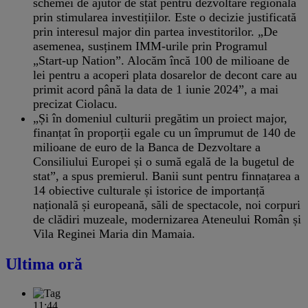
schemei de ajutor de stat pentru dezvoltare regională
prin stimularea investițiilor. Este o decizie justificată
prin interesul major din partea investitorilor. „De
asemenea, susținem IMM-urile prin Programul
„Start-up Nation”. Alocăm încă 100 de milioane de
lei pentru a acoperi plata dosarelor de decont care au
primit acord până la data de 1 iunie 2024”, a mai
precizat Ciolacu.
„Și în domeniul culturii pregătim un proiect major,
finanțat în proporții egale cu un împrumut de 140 de
milioane de euro de la Banca de Dezvoltare a
Consiliului Europei și o sumă egală de la bugetul de
stat”, a spus premierul. Banii sunt pentru finnațarea a
14 obiective culturale și istorice de importanță
națională și europeană, săli de spectacole, noi corpuri
de clădiri muzeale, modernizarea Ateneului Român și
Vila Reginei Maria din Mamaia.
Ultima oră
11:44