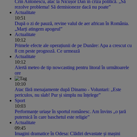
Crin Antonescu, atac la Nicușor Dan în criza politică. „Să
rezolve problema! Să demisioneze dacă nu poate”
Actualitate
10:51
După o zi de pauză, revine valul de aer african în România.
„Marți atingem apogeul”
Actualitate
10:12
Primele efecte ale operațiunii de pe Dunăre: Apa a crescut cu
8 cm peste prognoză. Ce urmează
Actualitate
10:12
Alertă meteo de tip nowcasting pentru litoral în următoarele
ore
10:10
Atac fără menajamente după Dinamo - Voluntari: „Este
periculos, nu slab! Pur și simplu nu înțelege”
Sport
10:03
Performanțe uriașe în sportul românesc. Am învins „o țară
puternică în care baschetul este religie”
Actualitate
09:45
Imagini dramatice în Odesa: Clădiri devastate și mașini