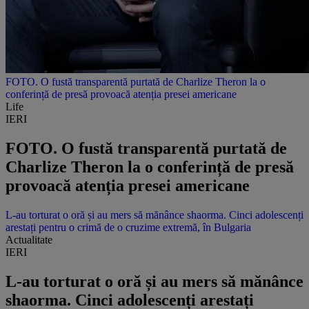
FOTO. O fustă transparentă purtată de Charlize Theron la o
conferință de presă provoacă atenția presei americane
Life
IERI
FOTO. O fustă transparentă purtată de
Charlize Theron la o conferință de presă
provoacă atenția presei americane
L-au torturat o oră și au mers să mănânce shaorma. Cinci adolescenți
arestați pentru o crimă de o cruzime extremă, în Bulgaria
Actualitate
IERI
L-au torturat o oră și au mers să mănânce
shaorma. Cinci adolescenți arestați