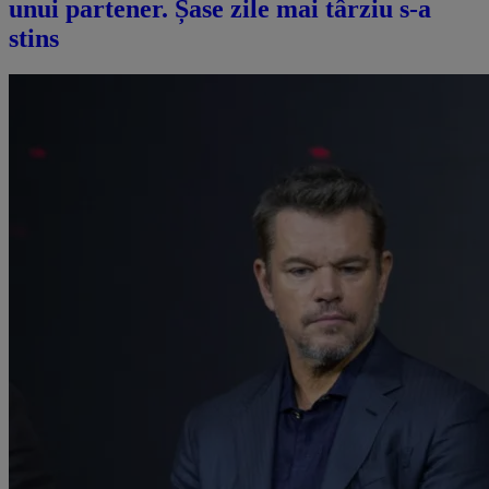
unui partener. Șase zile mai târziu s-a
stins