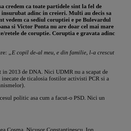
a credem ca toate partidele sint la fel de
 insurubat adinc in creieri. Multi au decis sa
imt vedem ca sediul coruptiei e pe Bulevardul
eoana si Victor Ponta nu are doar cel mai mare
e/retele de coruptie. Coruptia e gravata adinc
are:
„E copil de-al meu, e din familie, l-a crescut
imat in 2013 de DNA. Nici UDMR nu a scapat de
 inecate de ticalosia fostilor activisti PCR si a
anismelor).
ccesul politic asa cum a facut-o PSD. Nici un
rcea Cosma, Nicusor Constantinescu, Ion