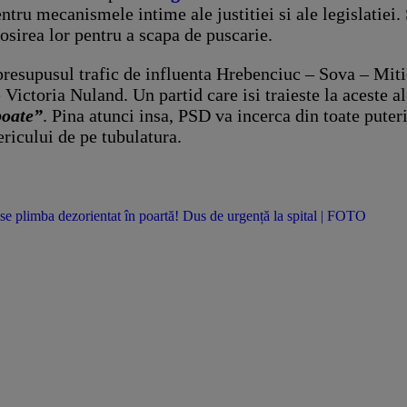
entru mecanismele intime ale justitiei si ale legislatiei
losirea lor pentru a scapa de puscarie.
resupusul trafic de influenta Hrebenciuc – Sova – Mitic
 Victoria Nuland. Un partid care isi traieste la aceste 
poate”
. Pina atunci insa, PSD va incerca din toate puteril
ericului de pe tubulatura.
se plimba dezorientat în poartă! Dus de urgență la spital | FOTO