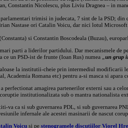
n, Constantin Nicolescu, plus Liviu Dragnea – in mand
1 parlamentari trimisi in judecata, 7 sint de la PSD; din
rian Nastase ori Catalin Voicu, dar nici lotul Microsoft
 (Constanta) si Constantin Boscodeala (Buzau), europa
 mari parti a liderilor partidului. Dar mecanismele de pe
eea ce un PSD-ist de frunte (Ioan Rus) numea
„
un grup i
icaloase la institutii-cheie prin intermediul modificarii 
eral, Academia Romana etc) pentru a-si masca si apara c
 perfectionat amagirea partenerilor externi sau a celor 
coruptie institutionalizata sub o mantra nationalista e
iti-va ca si sub guvernarea PDL, si sub guvernarea PNL i
presiunile infernale ale acestei masinarii de nascut coru
talin Voicu
si pe
stenogramele discutiilor Viorel Hre