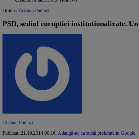
Opinii /
Cristian Pantazi
PSD, sediul coruptiei institutionalizate. U
Cristian Pantazi
Publicat: 21.10.2014 00:16
Adaugă-ne ca sursă preferată în Google