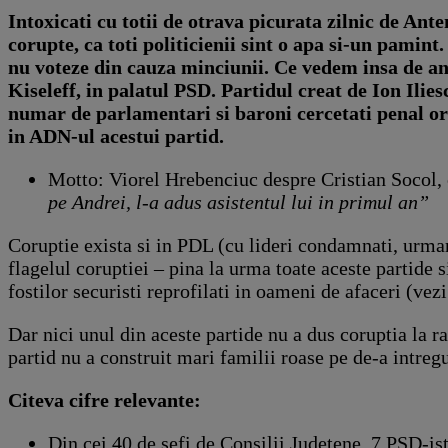
Intoxicati cu totii de otrava picurata zilnic de Ante
corupte, ca toti politicienii sint o apa si-un pami
nu voteze din cauza minciunii. Ce vedem insa de ani
Kiseleff, in palatul PSD. Partidul creat de Ion Il
numar de parlamentari si baroni cercetati penal or
in ADN-ul acestui partid.
Motto: Viorel Hrebenciuc despre Cristian Socol, 
pe Andrei, l-a adus asistentul lui in primul an”
Coruptie exista si in PDL (cu lideri condamnati, urma
flagelul coruptiei – pina la urma toate aceste partide s
fostilor securisti reprofilati in oameni de afaceri (v
Dar nici unul din aceste partide nu a dus coruptia la 
partid nu a construit mari familii roase pe de-a intreg
Citeva cifre relevante:
Din cei 40 de sefi de Consilii Judetene, 7 PSD-i