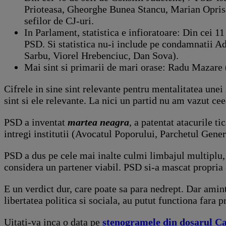
Prioteasa, Gheorghe Bunea Stancu, Marian Oprisa
sefilor de CJ-uri.
In Parlament, statistica e infioratoare: Din cei 1
PSD. Si statistica nu-i include pe condamnatii Ad
Sarbu, Viorel Hrebenciuc, Dan Sova).
Mai sint si primarii de mari orase: Radu Mazare
Cifrele in sine sint relevante pentru mentalitatea unei
sint si ele relevante. La nici un partid nu am vazut c
PSD a inventat
martea neagra
, a patentat atacurile t
intregi institutii (Avocatul Poporului, Parchetul Gen
PSD a dus pe cele mai inalte culmi limbajul multiplu, a
considera un partener viabil. PSD si-a mascat propria 
E un verdict dur, care poate sa para nedrept. Dar amint
libertatea politica si sociala, au putut functiona fara 
Uitati-va inca o data pe
stenogramele din dosarul Ca