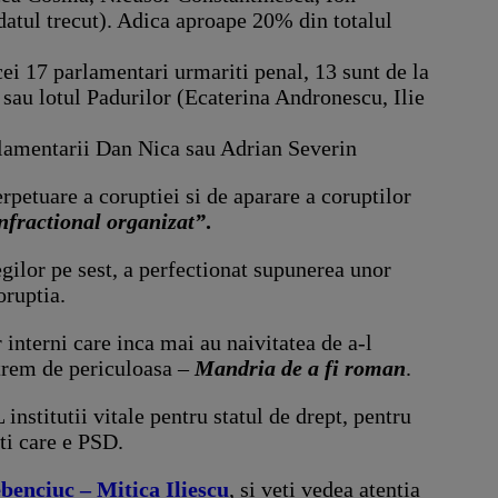
atul trecut). Adica aproape 20% din totalul
 cei 17 parlamentari urmariti penal, 13 sunt de la
 sau lotul Padurilor (Ecaterina Andronescu, Ilie
rlamentarii Dan Nica sau Adrian Severin
rpetuare a coruptiei si de aparare a coruptilor
nfractional organizat”
.
legilor pe sest, a perfectionat supunerea unor
oruptia.
interni care inca mai au naivitatea de a-l
xtrem de periculoasa –
Mandria de a fi roman
.
nstitutii vitale pentru statul de drept, pentru
pti care e PSD.
benciuc – Mitica Iliescu
, si veti vedea atentia