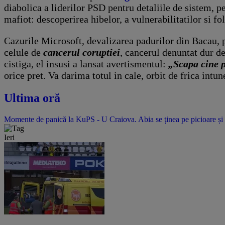
diabolica a liderilor PSD pentru detaliile de sistem, p
mafiot: descoperirea hibelor, a vulnerabilitatilor si fo
Cazurile Microsoft, devalizarea padurilor din Bacau, p
celule de
cancerul coruptiei
, cancerul denuntat dur de
cistiga, el insusi a lansat avertismentul:
„Scapa cine 
orice pret. Va darima totul in cale, orbit de frica intun
Ultima oră
Momente de panică la KuPS - U Craiova. Abia se ținea pe picioare și 
Ieri