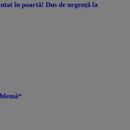
ntat în poartă! Dus de urgență la
roblemă“