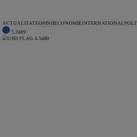
ACTUALITATE
OPINII
ECONOMIE
INTERNATIONAL
POLI
5.2489
4.5480