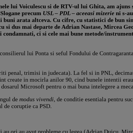
nele lui Voiculescu si de RTV-ul lui Ghita, am ajuns s
nt. Slogane precum
USL – PDL – aceeasi mizerie
ni s-au
 buni arata altceva. Cu cifre, cu statistici de bun s
iescu si dus mai departe de Adrian Nastase, Mircea G
i condamnati, ci si cele mai bune metode/instrument
consilierul lui Ponta si seful Fondului de Contragarant
riti penal, trimisi in judecata). La fel si in PNL, dec
int create in mocirla anilor 90, cind bunele intentii erau
ezi dosarul Microsoft pentru o mai buna intelegere a mec
rangul de
modus vivendi
, de conditie esentiala pentru su
ul de coruptie ca PSD.
sti au ori au avut probleme cu legea (Adrian Duicu, Mi