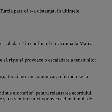
urcia pare că s-a distanţat, în ultimele
escaladare” în conflictul cu Ucraina la Marea
re să rişte să provoace o escaladare a tensiunilor
nţia turcă într-un comunicat, referindu-se la
ntinue eforturile” pentru relansarea acordului,
le şi cu venituri mici vor avea cel mai mult de