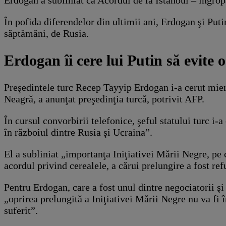
Erdogan a subliniat că Acordul de la Istanbul – îngrop
În pofida diferendelor din ultimii ani, Erdogan şi Puti
săptămâni, de Rusia.
Erdogan îi cere lui Putin să evite 
Preşedintele turc Recep Tayyip Erdogan i-a cerut mier
Neagră, a anunţat preşedinţia turcă, potrivit AFP.
În cursul convorbirii telefonice, şeful statului turc i-
în războiul dintre Rusia şi Ucraina”.
El a subliniat „importanţa Iniţiativei Mării Negre, pe 
acordul privind cerealele, a cărui prelungire a fost r
Pentru Erdogan, care a fost unul dintre negociatorii ş
„oprirea prelungită a Iniţiativei Mării Negre nu va fi 
suferit”.