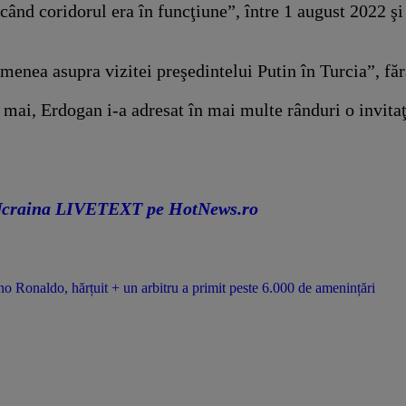
când coridorul era în funcţiune”, între 1 august 2022 şi 
semenea asupra vizitei preşedintelui Putin în Turcia”, fă
ii mai, Erdogan i-a adresat în mai multe rânduri o invita
in Ucraina LIVETEXT pe HotNews.ro
o Ronaldo, hărțuit + un arbitru a primit peste 6.000 de amenințări