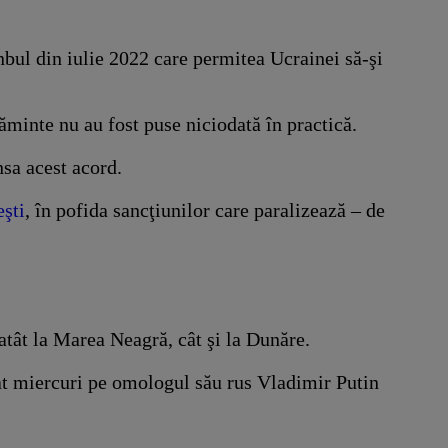
anbul din iulie 2022 care permitea Ucrainei să-şi
ăminte nu au fost puse niciodată în practică.
nsa acest acord.
eşti
, în pofida sancţiunilor care paralizează – de
atât la Marea Neagră, cât şi la Dunăre.
nat miercuri pe omologul său rus Vladimir Putin