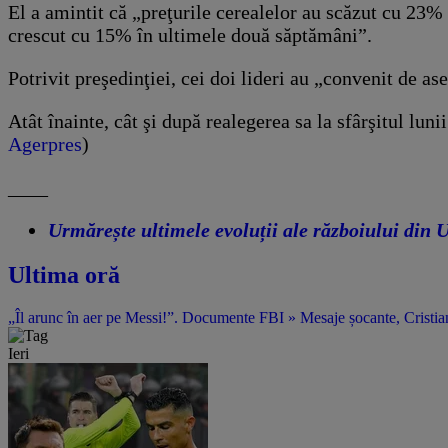
El a amintit că „preţurile cerealelor au scăzut cu 23% 
crescut cu 15% în ultimele două săptămâni”.
Potrivit preşedinţiei, cei doi lideri au „convenit de a
Atât înainte, cât şi după realegerea sa la sfârşitul lun
Agerpres
)
____
Urmărește ultimele evoluții ale războiului d
Ultima oră
„Îl arunc în aer pe Messi!”. Documente FBI » Mesaje șocante, Cristian
Ieri