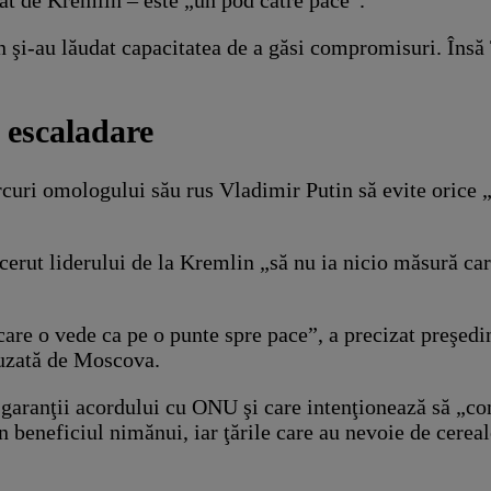
at de Kremlin – este „un pod către pace”.
n şi-au lăudat capacitatea de a găsi compromisuri. Însă T
o escaladare
curi omologului său rus Vladimir Putin să evite orice „
a cerut liderului de la Kremlin „să nu ia nicio măsură ca
care o vede ca pe o punte spre pace”, a precizat preşedi
efuzată de Moscova.
i garanţii acordului cu ONU şi care intenţionează să „co
în beneficiul nimănui, iar ţările care au nevoie de cerea