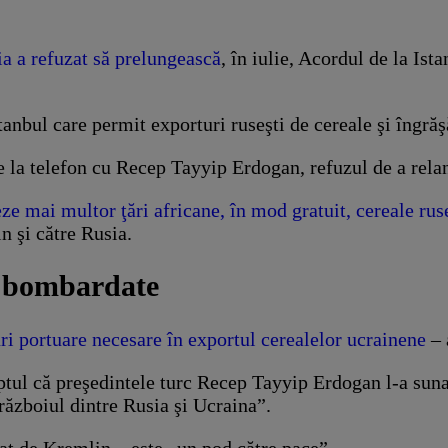
a a refuzat să prelungească
, în iulie, Acordul de la Ist
anbul care permit exporturi ruseşti de cereale şi îngrăş
re la telefon cu Recep Tayyip Erdogan, refuzul de a rela
eze mai multor ţări africane, în mod gratuit, cereale rus
n şi către Rusia.
e bombardate
uri portuare necesare în exportul cerealelor ucrainene
– 
aptul că preşedintele turc Recep Tayyip Erdogan l-a su
 războiul dintre Rusia şi Ucraina”.