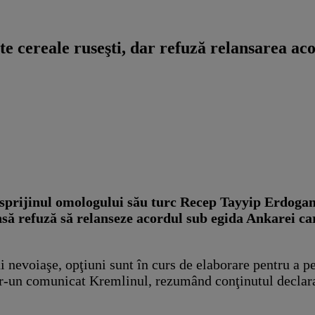
rte cereale ruseşti, dar refuză relansarea a
sprijinul omologului său turc Recep Tayyip Erdogan s
 însă refuză să relanseze acordul sub egida Ankarei c
 nevoiaşe, opţiuni sunt în curs de elaborare pentru a pe
r-un comunicat Kremlinul, rezumând conţinutul declaraţ