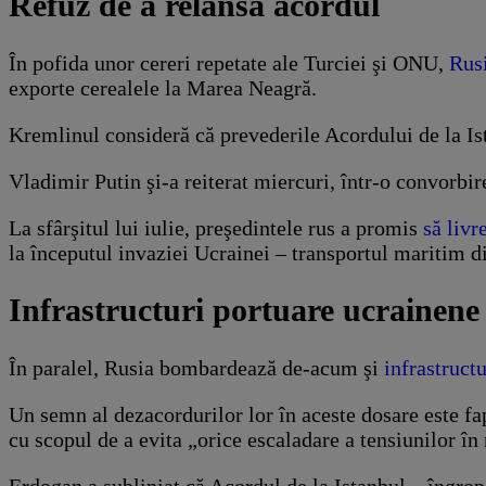
Refuz de a relansa acordul
În pofida unor cereri repetate ale Turciei şi ONU,
Rusi
exporte cerealele la Marea Neagră.
Kremlinul consideră că prevederile Acordului de la Ist
Vladimir Putin şi-a reiterat miercuri, într-o convorbi
La sfârşitul lui iulie, preşedintele rus a promis
să livr
la începutul invaziei Ucrainei – transportul maritim di
Infrastructuri portuare ucrainen
În paralel, Rusia bombardează de-acum şi
infrastruct
Un semn al dezacordurilor lor în aceste dosare este f
cu scopul de a evita „orice escaladare a tensiunilor în