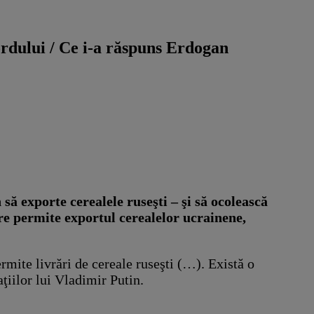
cordului / Ce i-a răspuns Erdogan
ă exporte cerealele ruseşti – şi să ocolească
are permite exportul cerealelor ucrainene,
rmite livrări de cereale ruseşti (…). Există o
iilor lui Vladimir Putin.