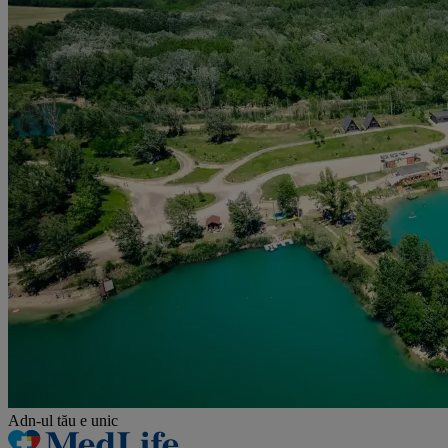
Adn-ul tău
e unic