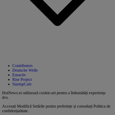
Contributors
Deutsche Welle
Euractiv
Rise Project
StartupCafe
HotNews.ro utilizează
cookie-uri pentru a îmbunătăți experiența
dvs
.
Accesați
Modifică Setările
pentru preferințe și consultați
Politica de
confidențialitate
.