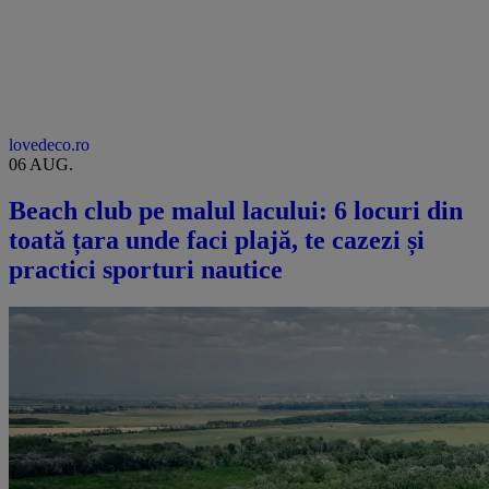
lovedeco.ro
06 AUG.
Beach club pe malul lacului: 6 locuri din
toată țara unde faci plajă, te cazezi și
practici sporturi nautice