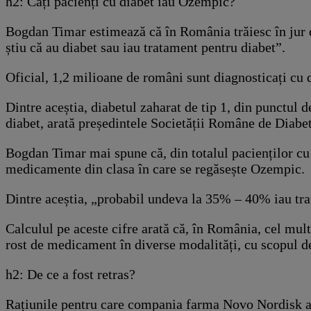
h2: Câți pacienți cu diabet iau Ozempic?
Bogdan Timar estimează că în România trăiesc în jur de
știu că au diabet sau iau tratament pentru diabet”.
Oficial, 1,2 milioane de români sunt diagnosticați cu
Dintre aceștia, diabetul zaharat de tip 1, din punctul
diabet, arată președintele Societății Române de Diabet
Bogdan Timar mai spune că, din totalul pacienților cu
medicamente din clasa în care se regăsește Ozempic.
Dintre aceștia, „probabil undeva la 35% – 40% iau tra
Calculul pe aceste cifre arată că, în România, cel mul
rost de medicament în diverse modalități, cu scopul de 
h2: De ce a fost retras?
Rațiunile pentru care compania farma Novo Nordisk a 