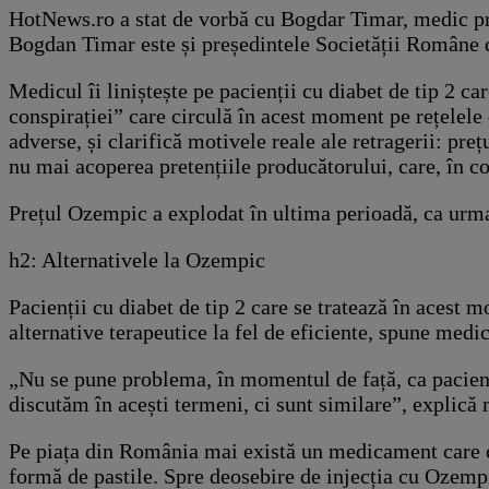
HotNews.ro a stat de vorbă cu Bogdar Timar, medic prim
Bogdan Timar este și președintele Societății Române d
Medicul îi liniștește pe pacienții cu diabet de tip 2 car
conspirației” care circulă în acest moment pe rețelele
adverse, și clarifică motivele reale ale retragerii: p
nu mai acoperea pretențiile producătorului, care, în con
Prețul Ozempic a explodat în ultima perioadă, ca urma
h2: Alternativele la Ozempic
Pacienții cu diabet de tip 2 care se tratează în acest
alternative terapeutice la fel de eficiente, spune me
„Nu se pune problema, în momentul de față, ca pacienț
discutăm în acești termeni, ci sunt similare”, explică
Pe piața din România mai există un medicament care co
formă de pastile. Spre deosebire de injecția cu Ozemp