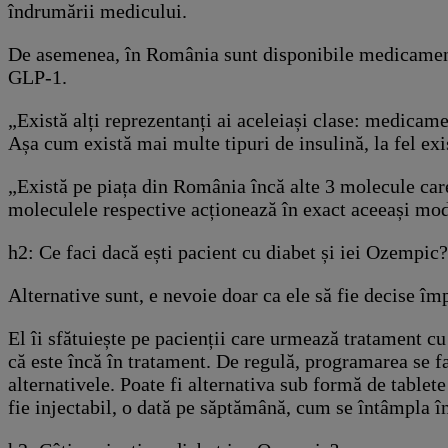
îndrumării medicului.
De asemenea, în România sunt disponibile medicamente 
GLP-1.
„Există alți reprezentanți ai aceleiași clase: medicame
Așa cum există mai multe tipuri de insulină, la fel ex
„Există pe piața din România încă alte 3 molecule ca
moleculele respective acționează în exact aceeași mod
h2: Ce faci dacă ești pacient cu diabet și iei Ozempic?
Alternative sunt, e nevoie doar ca ele să fie decise 
El îi sfătuiește pe pacienții care urmează tratament
că este încă în tratament. De regulă, programarea se fa
alternativele. Poate fi alternativa sub formă de tablete
fie injectabil, o dată pe săptămână, cum se întâmpla în