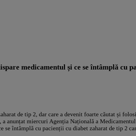
pare medicamentul și ce se întâmplă cu paci
arat de tip 2, dar care a devenit foarte căutat și folos
, a anunțat miercuri Agenția Națională a Medicamentulu
 se întâmplă cu pacienții cu diabet zaharat de tip 2 c