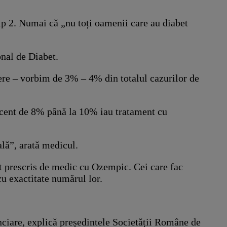
ip 2. Numai că „nu toți oamenii care au diabet
onal de Diabet.
ndere – vorbim de 3% – 4% din totalul cazurilor de
rocent de 8% până la 10% iau tratament cu
lă”, arată medicul.
nt prescris de medic cu Ozempic. Cei care fac
cu exactitate numărul lor.
ciare, explică președintele Societății Române de