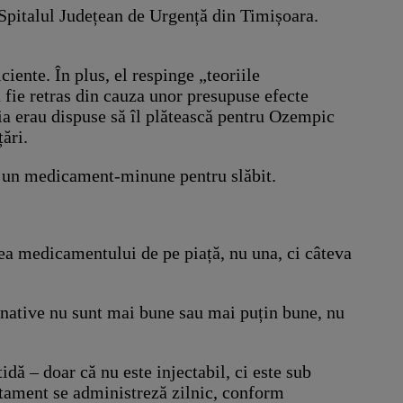
 Spitalul Județean de Urgență din Timișoara.
ciente. În plus, el respinge „teoriile
 fie retras din cauza unor presupuse efecte
nia erau dispuse să îl plătească pentru Ozempic
ări.
ca un medicament-minune pentru slăbit.
rea medicamentului de pe piață, nu una, ci câteva
rnative nu sunt mai bune sau mai puțin bune, nu
ă – doar că nu este injectabil, ci este sub
atament se administreză zilnic, conform