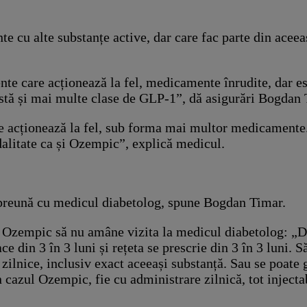
cu alte substanțe active, dar care fac parte din aceea
nte care acționează la fel, medicamente înrudite, dar es
istă și mai multe clase de GLP-1”, dă asigurări Bogdan
re acționează la fel, sub forma mai multor medicamente
alitate ca și Ozempic”, explică medicul.
împreună cu medicul diabetolog, spune Bogdan Timar.
 cu Ozempic să nu amâne vizita la medicul diabetolog: 
ce din 3 în 3 luni și rețeta se prescrie din 3 în 3 luni
 zilnice, inclusiv exact aceeași substanță. Sau se poate 
 cazul Ozempic, fie cu administrare zilnică, tot injecta