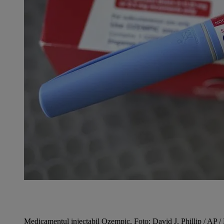
Medicamentul injectabil Ozempic, Foto: David J. Phillip / AP /