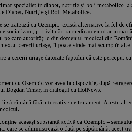
ar specialist în diabet, nutriție și boli metabolice la
e Diabet, Nutriție și Boli Metabolice.
e se tratează cu Ozempic: există alternative la fel de efi
 de socializare, potrivit cărora medicamentul ar urma să
rețul pe care autoritățile din domeniul medical din Româ
textul cererii uriașe, îl poate vinde mai scump în alte ț
re a cererii uriașe datorate faptului că este perceput 
 moment cu Ozempic vor avea la dispoziție, după retrage
dicul Bogdan Timar, în dialogul cu HotNews.
ii să rămână fără alternative de tratament. Aceste alte
 medicul.
nține aceeași substanță activă ca Ozempic – semaglutid
ic, care se administrează o dată pe săptămână, acest tr