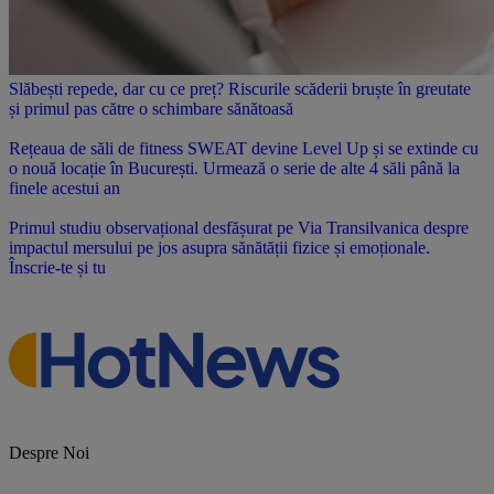
Slăbești repede, dar cu ce preț? Riscurile scăderii bruște în greutate
și primul pas către o schimbare sănătoasă
Rețeaua de săli de fitness SWEAT devine Level Up și se extinde cu
o nouă locație în București. Urmează o serie de alte 4 săli până la
finele acestui an
Primul studiu observațional desfășurat pe Via Transilvanica despre
impactul mersului pe jos asupra sănătății fizice și emoționale.
Înscrie-te și tu
Despre Noi