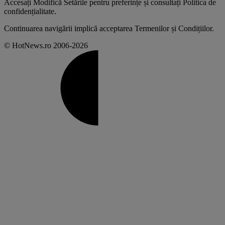
Accesați
Modifică Setările
pentru preferințe și consultați
Politica de
confidențialitate
.
Continuarea navigării implică acceptarea
Termenilor și Condițiilor
.
© HotNews.ro 2006-2026