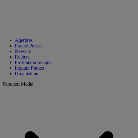
Agerpres
France Presse
News.ro
Reuters
Profimedia Images
Inquam Photos
Dreamstime
Parteneri Media