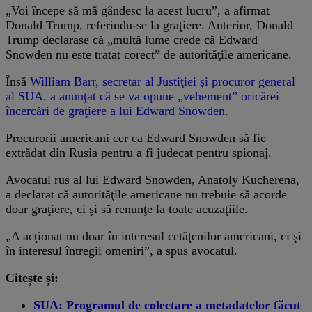
„Voi începe să mă gândesc la acest lucru”, a afirmat
Donald Trump, referindu-se la graţiere. Anterior, Donald
Trump declarase că „multă lume crede că Edward
Snowden nu este tratat corect” de autorităţile americane.
Însă
William Barr, secretar al Justiţiei şi procuror general
al SUA, a anunţat că se va opune „vehement” oricărei
încercări de graţiere a lui Edward Snowden
.
Procurorii americani cer ca Edward Snowden să fie
extrădat din Rusia pentru a fi judecat pentru spionaj.
Avocatul rus al lui Edward Snowden, Anatoly Kucherena,
a declarat că autorităţile americane nu trebuie să acorde
doar graţiere, ci şi să renunţe la toate acuzaţiile.
„A acţionat nu doar în interesul cetăţenilor americani, ci şi
în interesul întregii omeniri”, a spus avocatul.
Citește și:
SUA: Programul de colectare a metadatelor făcut