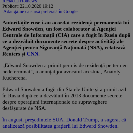
Redactia Hotnews
Publicat: 22.10.2020 19:12
Adaugă-ne ca sursă preferată în Google
Autorităţile ruse i-au acordat rezidenţă permanentă lui
Edward Snowden, un fost colaborator al Agenţiei
Centrale de Informaţii (CIA) care a fugit în Rusia după
ce a dezvăluit documente secrete despre activităţi ale
Agenţiei pentru Siguranţă Naţională (NSA), relatează
Reuters și
CNN
.
„Edward Snowden a primit permis de rezidenţă pe termen
nedeterminat”, a anunţat joi avocatul acestuia, Anatoly
Kucherena.
Edward Snowden a fugit din Statele Unite şi a primit azil
în Rusia după ce a dezvăluit în 2013 documente secrete
despre operaţiuni internaţionale de supraveghere
desfăşurate de NSA.
În august, preşedintele SUA, Donald Trump, a sugerat că
analizează posibilitatea graţierii lui Edward Snowden
.