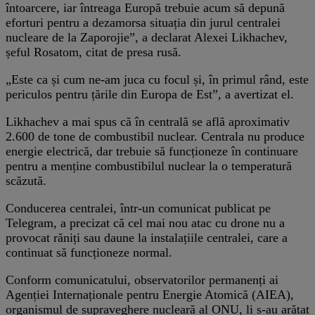
întoarcere, iar întreaga Europă trebuie acum să depună
eforturi pentru a dezamorsa situația din jurul centralei
nucleare de la Zaporojie”, a declarat Alexei Likhachev,
șeful Rosatom, citat de presa rusă.
„Este ca și cum ne-am juca cu focul și, în primul rând, este
periculos pentru țările din Europa de Est”, a avertizat el.
Likhachev a mai spus că în centrală se află aproximativ
2.600 de tone de combustibil nuclear. Centrala nu produce
energie electrică, dar trebuie să funcționeze în continuare
pentru a menține combustibilul nuclear la o temperatură
scăzută.
Conducerea centralei, într-un comunicat publicat pe
Telegram, a precizat că cel mai nou atac cu drone nu a
provocat răniți sau daune la instalațiile centralei, care a
continuat să funcționeze normal.
Conform comunicatului, observatorilor permanenți ai
Agenției Internaționale pentru Energie Atomică (AIEA),
organismul de supraveghere nucleară al ONU, li s-au arătat