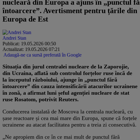
nucleară din Europa a ajuns în „punctul f
întoarcere”. Avertisment pentru țările din
Europa de Est
Andrei Stan
Publicat: 19.05.2026 00:50
Actualizat: 19.05.2026 07:21
Adaugă-ne ca sursă preferată în Google
Situația din jurul centralei nucleare de la Zaporojie,
din Ucraina, aflată sub controlul forțelor ruse încă de
la începutul războiului, ajunge în „punctul fără
întoarcere” din cauza intensificării atacurilor ucrainene
în zonă, a afirmat luni șeful agenției nucleare de stat
ruse Rosatom, potrivit Reuters.
Conducerea instalată de Moscova la centrala nucleară, cu
șase reactoare și cea mai mare din Europa, spune că forțele
ucrainene au atacat facilitatea pentru a treia zi consecutivă.
„Ne apropiem din ce în ce mai mult de punctul fără