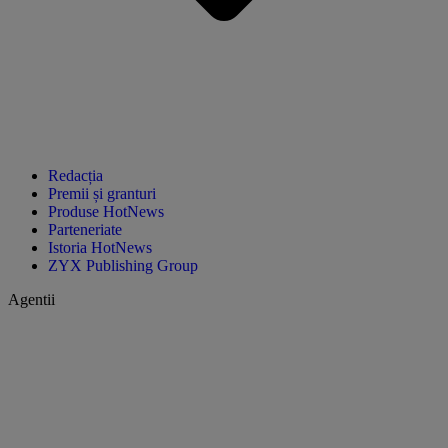
Redacția
Premii și granturi
Produse HotNews
Parteneriate
Istoria HotNews
ZYX Publishing Group
Agentii