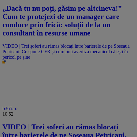
„Dacă tu nu poți, găsim pe altcineva!”
Cum te protejezi de un manager care
conduce prin frică: soluții de la un
consultant în resurse umane
VIDEO | Trei șoferi au rămas blocați între barierele de pe Șoseaua
Petricani. Ce spune CFR și cum poți avertiza mecanicul că ești în
pericol pe șine
b365.ro
10:52
VIDEO | Trei șoferi au rămas blocați
între barierele de pe Șoseaua Petricani.