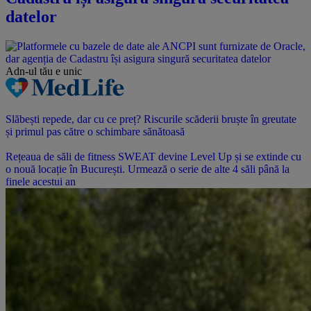
datelor
Adn-ul tău
e unic
Slăbești repede, dar cu ce preț? Riscurile scăderii bruște în greutate
și primul pas către o schimbare sănătoasă
Rețeaua de săli de fitness SWEAT devine Level Up și se extinde cu
o nouă locație în București. Urmează o serie de alte 4 săli până la
finele acestui an