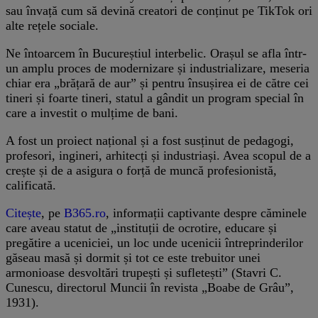
sau învață cum să devină creatori de conținut pe TikTok ori
alte rețele sociale.
Ne întoarcem în Bucureștiul interbelic. Orașul se afla într-
un amplu proces de modernizare și industrializare, meseria
chiar era „brățară de aur” și pentru însușirea ei de către cei
tineri și foarte tineri, statul a gândit un program special în
care a investit o mulțime de bani.
A fost un proiect național și a fost susținut de pedagogi,
profesori, ingineri, arhitecți și industriași. Avea scopul de a
crește și de a asigura o forță de muncă profesionistă,
calificată.
Citește
, pe
B365.ro
, informații captivante despre căminele
care aveau statut de „instituții de ocrotire, educare și
pregătire a uceniciei, un loc unde ucenicii întreprinderilor
găseau masă și dormit și tot ce este trebuitor unei
armonioase desvoltări trupești și sufletești” (Stavri C.
Cunescu, directorul Muncii în revista „Boabe de Grâu”,
1931).