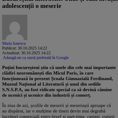
adolescenții o meserie
Maria Ionescu
Publicat: 30.10.2025 14:22
Actualizat: 30.10.2025 14:22
Adaugă-ne ca sursă preferată în Google
Puțini bucureșteni știu că unele din cele mai importante
clădiri neoromânești din Micul Paris, în care
funcționează în prezent Școala Gimnazială Ferdinand,
Muzeul Național al Literaturii și unul din sediile
S.N.S.P.A, au fost ridicate special ca să devină cămine
de ucenici și ucenice din industrii și comerț.
În ziua de azi, școlile de meserii și meseriașii aproape că
au dispărut, iar o mulțime de tineri devin mai degrabă
lucrători comerciali entry-level și part-time, casieri, curieri