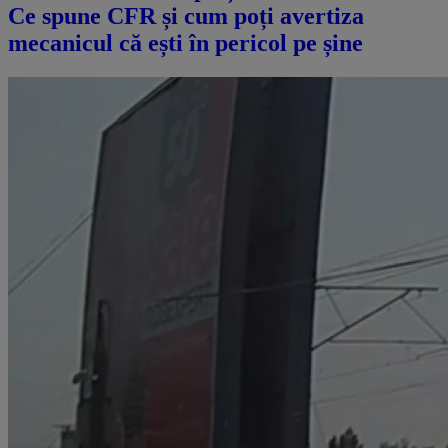
Ce spune CFR și cum poți avertiza
mecanicul că ești în pericol pe șine