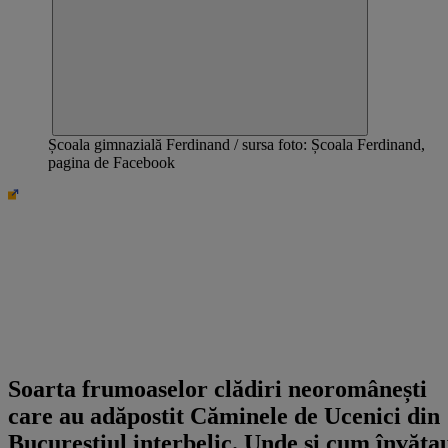
Școala gimnazială Ferdinand / sursa foto: Școala Ferdinand,
pagina de Facebook
B365.ro
Soarta frumoaselor clădiri neoromânești
care au adăpostit Căminele de Ucenici din
Bucureștiul interbelic. Unde și cum învăța