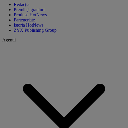
Redacția
Premii și granturi
Produse HotNews
Parteneriate
Istoria HotNews
ZYX Publishing Group
Agentii