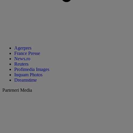
Agerpres
France Presse
News.ro
Reuters
Profimedia Images
Inquam Photos
Dreamstime
Parteneri Media