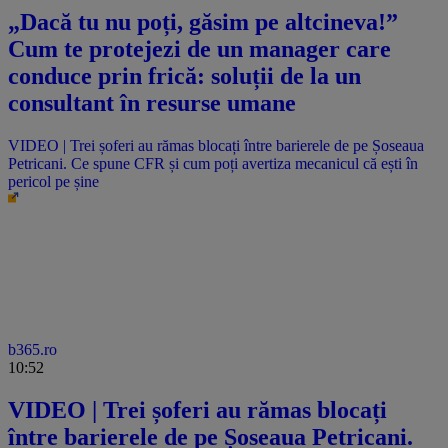
„Dacă tu nu poți, găsim pe altcineva!”
Cum te protejezi de un manager care
conduce prin frică: soluții de la un
consultant în resurse umane
VIDEO | Trei șoferi au rămas blocați între barierele de pe Șoseaua
Petricani. Ce spune CFR și cum poți avertiza mecanicul că ești în
pericol pe șine
b365.ro
10:52
VIDEO | Trei șoferi au rămas blocați
între barierele de pe Șoseaua Petricani.