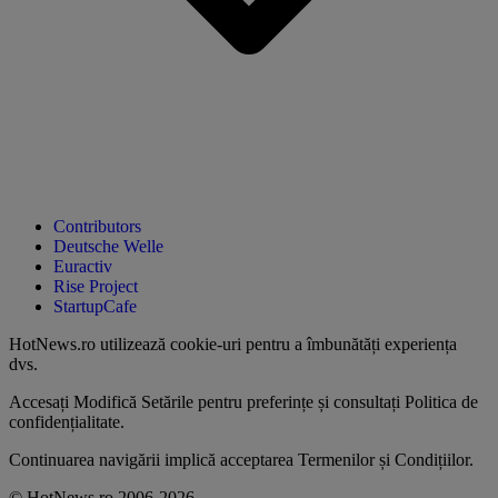
Contributors
Deutsche Welle
Euractiv
Rise Project
StartupCafe
HotNews.ro utilizează
cookie-uri pentru a îmbunătăți experiența
dvs
.
Accesați
Modifică Setările
pentru preferințe și consultați
Politica de
confidențialitate
.
Continuarea navigării implică acceptarea
Termenilor și Condițiilor
.
© HotNews.ro 2006-2026