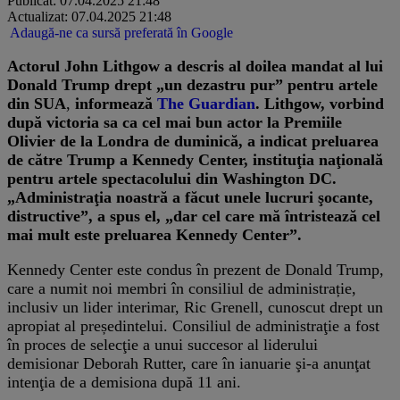
Publicat: 07.04.2025 21:48
Actualizat: 07.04.2025 21:48
Adaugă-ne ca sursă preferată în Google
Actorul John Lithgow a descris al doilea mandat al lui
Donald Trump drept „un dezastru pur” pentru artele
din SUA
,
informează
The Guardian
. Lithgow, vorbind
după victoria sa ca cel mai bun actor la Premiile
Olivier de la Londra de duminică, a indicat preluarea
de către Trump a Kennedy Center, instituţia naţională
pentru artele spectacolului din Washington DC.
„Administraţia noastră a făcut unele lucruri şocante,
distructive”, a spus el, „dar cel care mă întristează cel
mai mult este preluarea Kennedy Center”.
Kennedy Center este condus în prezent de Donald Trump,
care a numit noi membri în consiliul de administrație,
inclusiv un lider interimar, Ric Grenell, cunoscut drept un
apropiat al președintelui. Consiliul de administraţie a fost
în proces de selecţie a unui succesor al liderului
demisionar Deborah Rutter, care în ianuarie şi-a anunţat
intenţia de a demisiona după 11 ani.