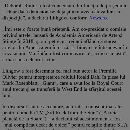
„Deborah Rutter a fost concediată din funcţia de preşedinte
– chiar dacă demisionase deja şi mai avea câteva luni la
dispoziţie”, a declarat Lithgow, conform
News.ro
.
„Îmi este o foarte bună prietenă. Am co-prezidat o comisie
privind artele, lansată de Academia Americană de Arte şi
Ştiinţe în 2018, şi am petrecut trei ani aflând că starea
artelor din America era în criză. Ei bine, este într-adevăr în
criză acum. Mai întâi a fost coronavirusul, acum este asta”,
a mai spus celebrul actor.
Lithgow a fost desemnat cel mai bun actor la Premiile
Olivier pentru interpretarea rolului Roald Dahl în piesa lui
Mark Rosenblatt, „Giant”, care a avut loc la Royal Court
anul trecut şi se transferă la West End la sfârşitul acestei
luni.
În discursul său de acceptare, actorul – cunoscut mai ales
pentru comedia TV „3rd Rock from the Sun” („A treia
planetă de la Soare”) – a declarat că acest moment a fost
„mai complicat decât de obicei” pentru relaţiile dintre SUA