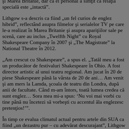
şi Marea Britanie, dar că el personal a simţit că relaţia
specială este „intactă”.
Lithgow s-a descris ca fiind „un fel curios de englez
hibrid”, reflectând asupra filmelor şi serialelor TV pe care
le-a realizat în Marea Britanie şi asupra apariţiilor sale pe
scenă, care au inclus „Twelfth Night” cu Royal
Shakespeare Company în 2007 şi „The Magistrate” la
National Theatre în 2012.
„Am crescut cu Shakespeare”, a spus el. „Tatăl meu a fost
un producător de festivaluri Shakespeare în Ohio. A fost
director artistic al unui teatru regional. Am jucat în 20 de
piese Shakespeare până la vârsta de 20 de ani… Am venit
şi am mers la Lamda, şcoala de teatru din Londra, după
anii de facultate. Când m-am întors, toată lumea credea că
sunt englez… Sora mea mi-a spus: ‘Nu voi mai vorbi cu
tine până nu încetezi să vorbeşti cu accentul ăla englezesc
pretenţios!’”.
În timp ce evalua climatul actual pentru artele din SUA ca
fiind „un dezastru pur – cu adevărat descurajant”, Lithgow