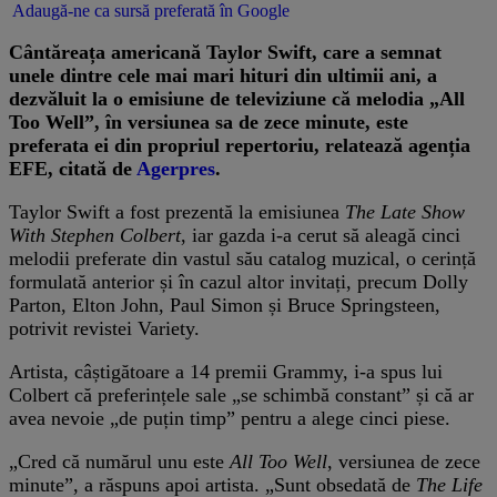
Adaugă-ne ca sursă preferată în Google
Cântăreața americană Taylor Swift, care a semnat
unele dintre cele mai mari hituri din ultimii ani, a
dezvăluit la o emisiune de televiziune că melodia „All
Too Well”, în versiunea sa de zece minute, este
preferata ei din propriul repertoriu, relatează agenția
EFE, citată de
Agerpres
.
Taylor Swift a fost prezentă la emisiunea
The Late Show
With Stephen Colbert
, iar gazda i-a cerut să aleagă cinci
melodii preferate din vastul său catalog muzical, o cerință
formulată anterior și în cazul altor invitați, precum Dolly
Parton, Elton John, Paul Simon și Bruce Springsteen,
potrivit revistei Variety.
Artista, câștigătoare a 14 premii Grammy, i-a spus lui
Colbert că preferințele sale „se schimbă constant” și că ar
avea nevoie „de puțin timp” pentru a alege cinci piese.
„Cred că numărul unu este
All Too Well
, versiunea de zece
minute”, a răspuns apoi artista. „Sunt obsedată de
The Life