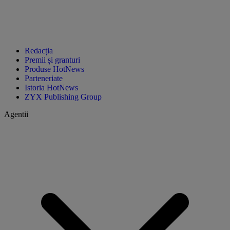
Redacția
Premii și granturi
Produse HotNews
Parteneriate
Istoria HotNews
ZYX Publishing Group
Agentii