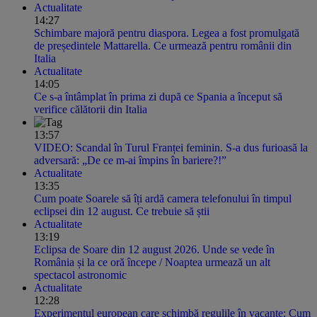
Actualitate
14:27
Schimbare majoră pentru diaspora. Legea a fost promulgată
de președintele Mattarella. Ce urmează pentru românii din
Italia
Actualitate
14:05
Ce s-a întâmplat în prima zi după ce Spania a început să
verifice călătorii din Italia
13:57
VIDEO: Scandal în Turul Franței feminin. S-a dus furioasă la
adversară: „De ce m-ai împins în bariere?!”
Actualitate
13:35
Cum poate Soarele să îți ardă camera telefonului în timpul
eclipsei din 12 august. Ce trebuie să știi
Actualitate
13:19
Eclipsa de Soare din 12 august 2026. Unde se vede în
România și la ce oră începe / Noaptea urmează un alt
spectacol astronomic
Actualitate
12:28
Experimentul european care schimbă regulile în vacanțe: Cum