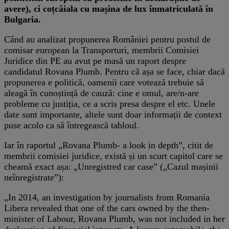
avere), ci coțcăiala cu mașina de lux înmatriculată în
Bulgaria.
Când au analizat propunerea României pentru postul de
comisar european la Transporturi, membrii Comisiei
Juridice din PE au avut pe masă un raport despre
candidatul Rovana Plumb. Pentru că așa se face, chiar dacă
propunerea e politică, oamenii care votează trebuie să
aleagă în cunoștință de cauză: cine e omul, are/n-are
probleme cu justiția, ce a scris presa despre el etc. Unele
date sunt importante, altele sunt doar informații de context
puse acolo ca să întregească tabloul.
Iar în raportul „Rovana Plumb- a look in depth”, citit de
membrii comisiei juridice, există și un scurt capitol care se
cheamă exact așa: „Unregistred car case” („Cazul mașinii
neînregistrate”):
„In 2014, an investigation by journalists from Romania
Libera revealed that one of the cars owned by the then-
minister of Labour, Rovana Plumb, was not included in her