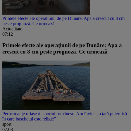
Primele efecte ale operațiunii de pe Dunăre: Apa a crescut cu 8 cm
peste prognoză. Ce urmează
Actualitate
07:12
Primele efecte ale operațiunii de pe Dunăre: Apa a
crescut cu 8 cm peste prognoză. Ce urmează
Performanțe uriașe în sportul românesc. Am învins „o țară puternică
în care baschetul este religie”
sport
07:03