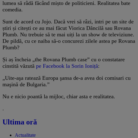
lumea să râdă făcând mișto de politicieni. Realitatea bate
comedia.
Sunt de acord cu Jojo. Dacă vrei să râzi, intri pe un site de
știri și citești ce au mai făcut Viorica Dăncilă sau Rovana
Plumb. Nu trebuie să te mai uiți la un show de televiziune.
De pildă, cu ce naiba să-o concurezi zilele astea pe Rovana
Plumb?
Și aș încheia „the Rovana Plumb case” cu o constatare
cinstită văzută
pe Facebook la Sorin Ioniță
:
„Uite-aşa ratează Europa şansa de-a avea doi comisari cu
maşină de Bulgaria.”
Nu e nicio poantă la mijloc, chiar asta e realitatea.
.
Ultima oră
Actualitate