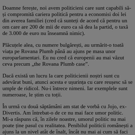
Doamne ferește, noi avem politicieni care sunt capabili să-
și compromită cariera politică pentru a economisi doi lei
din averea familiei (cred că sunteți de acord că pentru un
om care are 200 de mii de euro ca să dea la partid, o taxă
de 3.000 de euro nu înseamnă nimic).
Plăcuțele alea, cu numere bulgărești, au urmărit-o toată
viața pe Rovana Plumb până au ajuns pe masa unor
europarlamentari. Eu nu cred că europenii au mai văzut
ceva precum „the Rovana Plumb case”.
Dacă există un lucru la care politicienii noștri sunt cu
adevărat buni, atunci acesta e ușurința cu care reușesc să se
umple de ridicol. Nu-i întrece nimeni. Iar exemplele sunt
numeroase, le știm cu toții.
În urmă cu două săptămâni am stat de vorbă cu Jojo, ex-
Divertis. Am întrebat-o de ce nu mai face umor politic.
Mi-a răspuns că, în zilele noastre, umorul politic nu mai
poate ține pasul cu realitatea. Penibilul politicii românești a
ajuns la un nivel atât de înalt, încât nu mai ai cum să faci