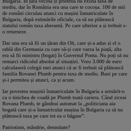
Bulgaria. În țara vecină și prietenă nu exista taxă de
mediu, dar în România era una care te cocoșa. 100 de mii
de români circulau atunci cu mașini înmatriculate în
Bulgaria, după estimările oficiale, ca să nu plătească
statului român taxa aberantă. Pe care ulterior a și trebuit s-
o returneze.
Dar una era să fii un țăran din Olt, care și-a adus și el o
rablă din Germania cu care să-și care varza la piață, alta
era să fii ministru (bogat) în Guvernul Ponta. Nu poți să nu
remarci ridicolul absolut al situației. Vreo 3.000 de euro
calculaseră colegii mei atunci că ar fi trebuit să plătească
familia Rovanei Plumb pentru taxa de mediu. Bani pe care
și-i permitea și atunci, ca și acum.
Iar povestea mașinii înmatriculate în Bulgaria a urmărit-o
ca o tinichea de coadă pe Plumb toată cariera. Când ziceai
Rovana Plumb, te gândeai automat la „politiciana aia
bogată care și-a înmatriculat mașina în Bulgaria ca să nu
plătească taxa pe care tot ea o băgase”.
Patriotism, mândrie, demnitate?