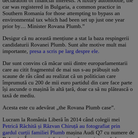
declaration of financial interests. A luxury automobile, the
car was registered in Bulgaria, a common practice in
Southern Romania for those attempting to bypass an
environmental tax which had been set up just one year
prior by… Minister Rovana Plumb.”
Desigur că nu această mențiune a stat la baza respingerii
candidaturii Rovanei Plumb. Sunt alte motive mult mai
importante,
presa a scris pe larg despre ele.
Dar sunt convins că măcar unii dintre europarlamentarii
care au citit fragmentul de mai sus s-au prăbușit sub
scaune de râs când au realizat că un politician care
împrumută cu 200 de mii euro partidul din care face parte
își ascunde o mașină în altă țară, doar ca să nu plătească o
taxă de mediu.
Acesta este cu adevărat „the Rovana Plumb case”.
Lucram la România Liberă în 2014 când colegii mei
Petrică Răchită și Răzvan Chiruță au fotografiat prin
gardul curții familiei Plumb
mașina Audi Q7 cu numere de