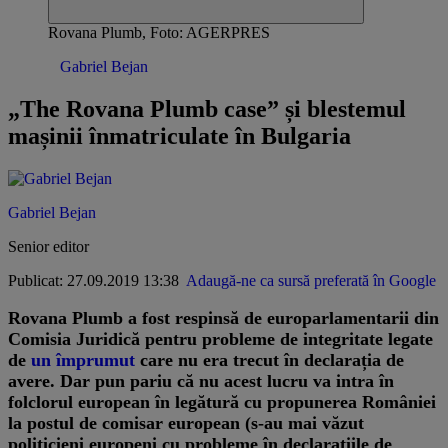
Rovana Plumb, Foto: AGERPRES
Opinii /
Gabriel Bejan
„The Rovana Plumb case” și blestemul
mașinii înmatriculate în Bulgaria
Gabriel Bejan
Senior editor
Publicat: 27.09.2019 13:38
Adaugă-ne ca sursă preferată în Google
Rovana Plumb a fost respinsă de europarlamentarii din
Comisia Juridică pentru probleme de integritate legate
de
un împrumut
care nu era trecut în declarația de
avere. Dar pun pariu că nu acest lucru va intra în
folclorul european în legătură cu propunerea României
la postul de comisar european (s-au mai văzut
politicieni europeni cu probleme în declarațiile de