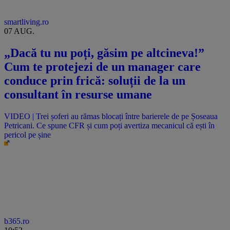
smartliving.ro
07 AUG.
„Dacă tu nu poți, găsim pe altcineva!”
Cum te protejezi de un manager care
conduce prin frică: soluții de la un
consultant în resurse umane
VIDEO | Trei șoferi au rămas blocați între barierele de pe Șoseaua
Petricani. Ce spune CFR și cum poți avertiza mecanicul că ești în
pericol pe șine
b365.ro