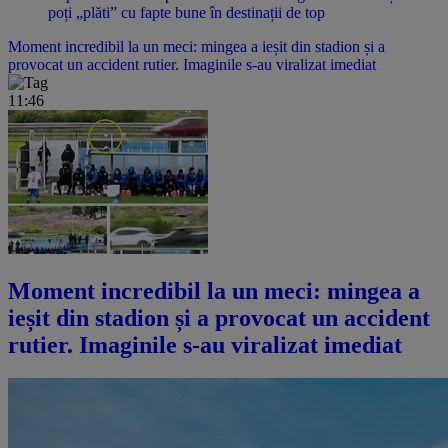
poți „plăti” cu fapte bune în destinații de top
Moment incredibil la un meci: mingea a ieșit din stadion și a
provocat un accident rutier. Imaginile s-au viralizat imediat
11:46
Moment incredibil la un meci: mingea a
ieșit din stadion și a provocat un accident
rutier. Imaginile s-au viralizat imediat