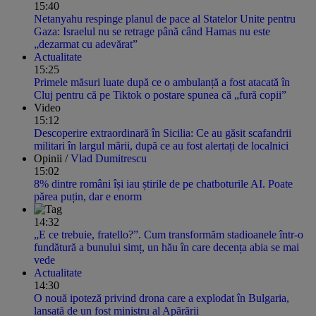
15:40
Netanyahu respinge planul de pace al Statelor Unite pentru
Gaza: Israelul nu se retrage până când Hamas nu este
„dezarmat cu adevărat”
Actualitate
15:25
Primele măsuri luate după ce o ambulanță a fost atacată în
Cluj pentru că pe Tiktok o postare spunea că „fură copii”
Video
15:12
Descoperire extraordinară în Sicilia: Ce au găsit scafandrii
militari în largul mării, după ce au fost alertați de localnici
Opinii /
Vlad Dumitrescu
15:02
8% dintre români își iau știrile de pe chatboturile AI. Poate
părea puțin, dar e enorm
14:32
„E ce trebuie, fratello?”. Cum transformăm stadioanele într-o
fundătură a bunului simț, un hău în care decența abia se mai
vede
Actualitate
14:30
O nouă ipoteză privind drona care a explodat în Bulgaria,
lansată de un fost ministru al Apărării