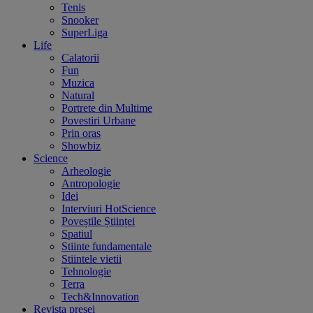
Tenis
Snooker
SuperLiga
Life
Calatorii
Fun
Muzica
Natural
Portrete din Multime
Povestiri Urbane
Prin oras
Showbiz
Science
Arheologie
Antropologie
Idei
Interviuri HotScience
Poveștile Științei
Spatiul
Stiinte fundamentale
Stiintele vietii
Tehnologie
Terra
Tech&Innovation
Revista presei