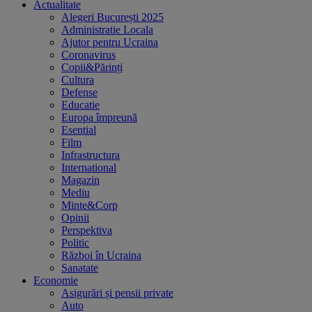
Actualitate
Alegeri București 2025
Administratie Locala
Ajutor pentru Ucraina
Coronavirus
Copii&Părinți
Cultura
Defense
Educatie
Europa împreună
Esential
Film
Infrastructura
International
Magazin
Mediu
Minte&Corp
Opinii
Perspektiva
Politic
Război în Ucraina
Sanatate
Economie
Asigurări și pensii private
Auto