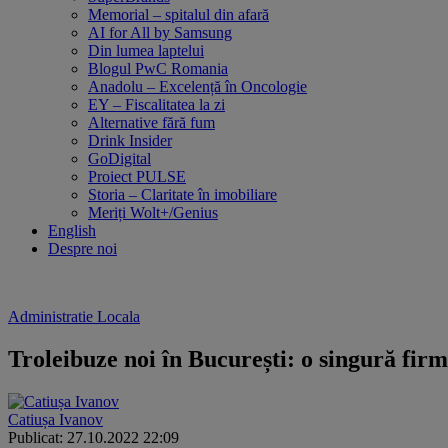
Memorial – spitalul din afară
AI for All by Samsung
Din lumea laptelui
Blogul PwC Romania
Anadolu – Excelență în Oncologie
EY – Fiscalitatea la zi
Alternative fără fum
Drink Insider
GoDigital
Proiect PULSE
Storia – Claritate în imobiliare
Meriți Wolt+/Genius
English
Despre noi
Administratie Locala
Troleibuze noi în București: o singură firmă
Catiușa Ivanov
Publicat: 27.10.2022 22:09