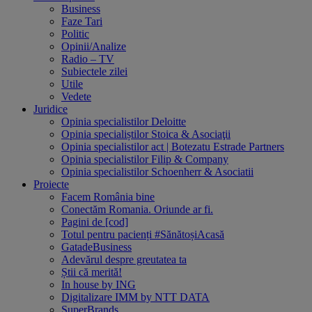
Business
Faze Tari
Politic
Opinii/Analize
Radio – TV
Subiectele zilei
Utile
Vedete
Juridice
Opinia specialistilor Deloitte
Opinia specialiștilor Stoica & Asociaţii
Opinia specialistilor act | Botezatu Estrade Partners
Opinia specialistilor Filip & Company
Opinia specialistilor Schoenherr & Asociatii
Proiecte
Facem România bine
Conectăm Romania. Oriunde ar fi.
Pagini de [cod]
Totul pentru pacienți #SănătoșiAcasă
GatadeBusiness
Adevărul despre greutatea ta
Știi că merită!
In house by ING
Digitalizare IMM by NTT DATA
SuperBrands