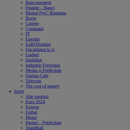
Bani europeni
Finante – Banci
Blogul PwC Romania
Burse
Cariere
Companii
IT
Energie
EuROfonduri
Fiscalitatea la zi
Gadget
Imobiliar
Industrie Feroviara
Media și Publicitate
Startup Cafe
Telecom
The cost of money
Sport
Alte sporturi
Euro 2024
Extrem
Fotbal
Motor
Pariuri – Publicitate
TeamBall