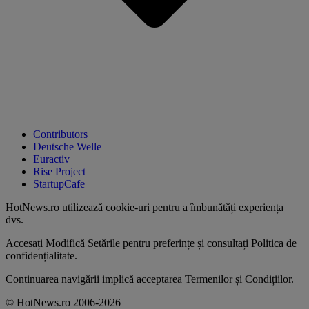
Contributors
Deutsche Welle
Euractiv
Rise Project
StartupCafe
HotNews.ro utilizează
cookie-uri pentru a îmbunătăți experiența
dvs
.
Accesați
Modifică Setările
pentru preferințe și consultați
Politica de
confidențialitate
.
Continuarea navigării implică acceptarea
Termenilor și Condițiilor
.
© HotNews.ro 2006-2026