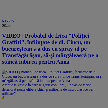
b365.ro
08:56
VIDEO | Probabil de frica "Poliției
Graffiti", înființate de dl. Ciucu, un
bucureștean s-a dus cu spray-ul pe
Transfăgărășan, să-și mâzgălească pe o
stâncă iubirea pentru Anna
Atenție la vasele în care le gătiți copiilor! „Un vas de teflon
deteriorat poate elibera chiar și milioane de microplastice per
utilizare”