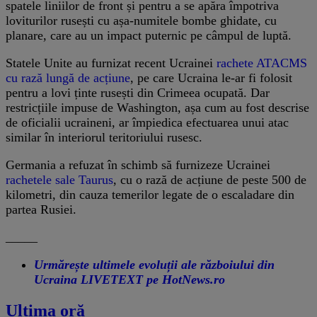
spatele liniilor de front și pentru a se apăra împotriva
loviturilor rusești cu așa-numitele bombe ghidate, cu
planare, care au un impact puternic pe câmpul de luptă.
Statele Unite au furnizat recent Ucrainei
rachete ATACMS
cu rază lungă de acțiune
, pe care Ucraina le-ar fi folosit
pentru a lovi ținte rusești din Crimeea ocupată. Dar
restricțiile impuse de Washington, așa cum au fost descrise
de oficialii ucraineni, ar împiedica efectuarea unui atac
similar în interiorul teritoriului rusesc.
Germania a refuzat în schimb să furnizeze Ucrainei
rachetele sale Taurus
, cu o rază de acțiune de peste 500 de
kilometri, din cauza temerilor legate de o escaladare din
partea Rusiei.
_____
Urmărește ultimele evoluții ale războiului din
Ucraina LIVETEXT pe HotNews.ro
Ultima oră