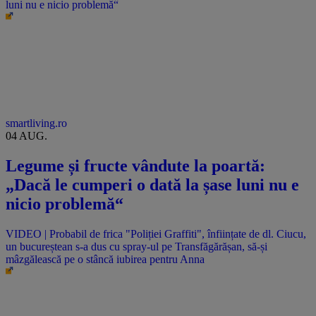
luni nu e nicio problemă“
smartliving.ro
04 AUG.
Legume și fructe vândute la poartă:
„Dacă le cumperi o dată la șase luni nu e
nicio problemă“
VIDEO | Probabil de frica "Poliției Graffiti", înființate de dl. Ciucu,
un bucureștean s-a dus cu spray-ul pe Transfăgărășan, să-și
mâzgălească pe o stâncă iubirea pentru Anna