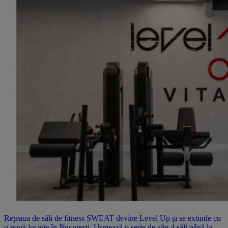
Rețeaua de săli de fitness SWEAT devine Level Up și se extinde cu
o nouă locație în București. Urmează o serie de alte 4 săli până la