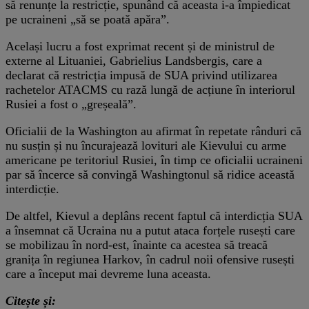
să renunțe la restricție, spunând că aceasta i-a împiedicat
pe ucraineni „să se poată apăra”.
Același lucru a fost exprimat recent și de ministrul de
externe al Lituaniei, Gabrielius Landsbergis, care a
declarat că restricția impusă de SUA privind utilizarea
rachetelor ATACMS cu rază lungă de acțiune în interiorul
Rusiei a fost o „greșeală”.
Oficialii de la Washington au afirmat în repetate rânduri că
nu susțin și nu încurajează lovituri ale Kievului cu arme
americane pe teritoriul Rusiei, în timp ce oficialii ucraineni
par să încerce să convingă Washingtonul să ridice această
interdicție.
De altfel, Kievul a deplâns recent faptul că interdicția SUA
a însemnat că Ucraina nu a putut ataca forțele rusești care
se mobilizau în nord-est, înainte ca acestea să treacă
granița în regiunea Harkov, în cadrul noii ofensive rusești
care a început mai devreme luna aceasta.
Citește și: