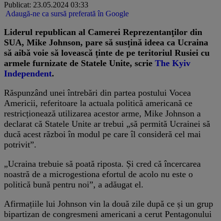
Publicat: 23.05.2024 03:33
Adaugă-ne ca sursă preferată în Google
Liderul republican al Camerei Reprezentanţilor din
SUA, Mike Johnson, pare să susțină ideea ca Ucraina
să aibă voie să lovească ținte de pe teritoriul Rusiei cu
armele furnizate de Statele Unite, scrie
The Kyiv
Independent
.
Răspunzând unei întrebări din partea postului Vocea
Americii, referitoare la actuala politică americană ce
restricționează utilizarea acestor arme, Mike Johnson a
declarat că Statele Unite ar trebui „să permită Ucrainei să
ducă acest război în modul pe care îl consideră cel mai
potrivit”.
„Ucraina trebuie să poată riposta. Și cred că încercarea
noastră de a microgestiona efortul de acolo nu este o
politică bună pentru noi”, a adăugat el.
Afirmațiile lui Johnson vin la două zile după ce și un grup
bipartizan de congresmeni americani a cerut Pentagonului