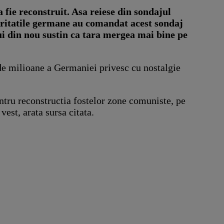
 fie reconstruit. Asa reiese din sondajul
utoritatile germane au comandat acest sondaj
ui din nou sustin ca tara mergea mai bine pe
 de milioane a Germaniei privesc cu nostalgie
pentru reconstructia fostelor zone comuniste, pe
est, arata sursa citata.