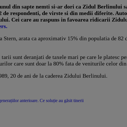
ul din sapte nemti si-ar dori ca Zidul Berlinului sa
02 de respondenti, de virste si din medii diferite. A
lui. Cei care au raspuns in favoarea ridicarii Zidul
rs.
ista Stern, arata ca aproximativ 15% din populatia de 82
l tarii sunt deranjati de taxele mari pe care le platesc 
ilor care sunt doar la 80% fata de veniturile celor din v
9, 20 de ani de la caderea Zidului Berlinului.
erațiilor anterioare. Ce soluție au găsit tinerii