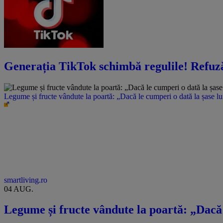
Generația TikTok schimbă regulile! Refuză s
Legume și fructe vândute la poartă: „Dacă le cumperi o dată la șase l
smartliving.ro
04 AUG.
Legume și fructe vândute la poartă: „Dacă 