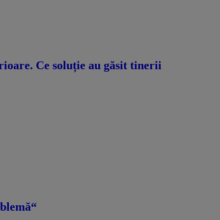
oare. Ce soluție au găsit tinerii
roblemă“