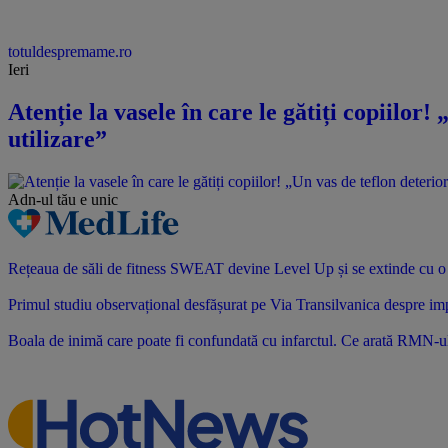
totuldespremame.ro
Ieri
Atenție la vasele în care le gătiți copiilor
utilizare”
Adn-ul tău
e unic
Rețeaua de săli de fitness SWEAT devine Level Up și se extinde cu o no
Primul studiu observațional desfășurat pe Via Transilvanica despre impac
Boala de inimă care poate fi confundată cu infarctul. Ce arată RMN-u