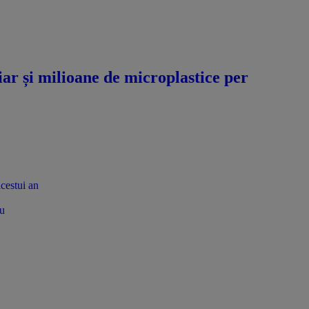
hiar și milioane de microplastice per
acestui an
tu