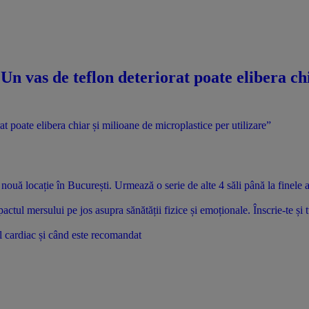
! „Un vas de teflon deteriorat poate elibera c
uă locație în București. Urmează o serie de alte 4 săli până la finele 
tul mersului pe jos asupra sănătății fizice și emoționale. Înscrie-te și 
l cardiac și când este recomandat