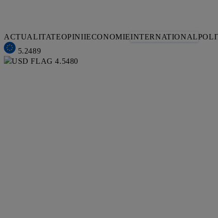
ACTUALITATE
OPINII
ECONOMIE
INTERNATIONAL
POLI
5.2489
4.5480