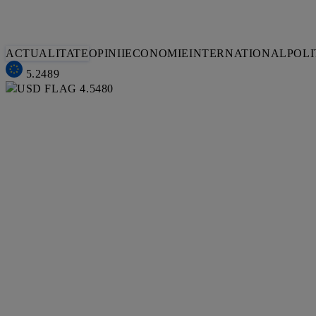
ACTUALITATE
OPINII
ECONOMIE
INTERNATIONAL
POLI
5.2489
4.5480