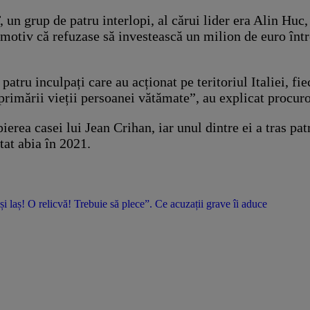
un grup de patru interlopi, al cărui lider era Alin Huc, 
e motiv că refuzase să investească un milion de euro într
 patru inculpați care au acționat pe teritoriul Italiei, f
primării vieții persoanei vătămate”, au explicat procur
erea casei lui Jean Crihan, iar unul dintre ei a tras pat
stat abia în 2021.
 și laș! O relicvă! Trebuie să plece”. Ce acuzații grave îi aduce