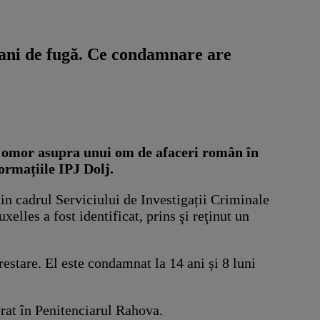
0 ani de fugă. Ce condamnare are
de omor asupra unui om de afaceri român în
formațiile IPJ Dolj.
 din cadrul Serviciului de Investigații Criminale
xelles a fost identificat, prins şi reţinut un
stare. El este condamnat la 14 ani și 8 luni
erat în Penitenciarul Rahova.