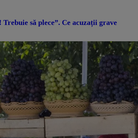
ă! Trebuie să plece”. Ce acuzații grave