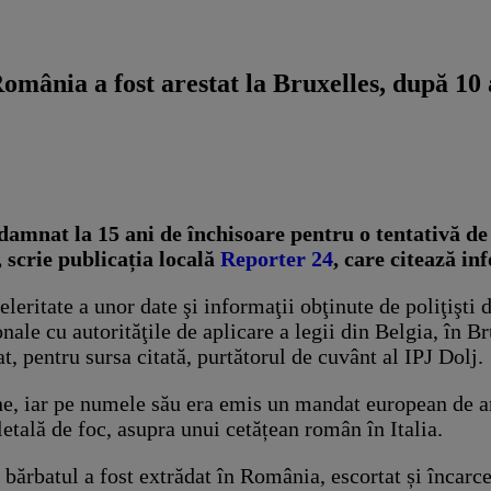
 România a fost arestat la Bruxelles, după 1
ndamnat la 15 ani de închisoare pentru o tentativă 
, scrie publicația locală
Reporter 24
, care citează in
eleritate a unor date şi informaţii obţinute de poliţişti
ale cu autorităţile de aplicare a legii din Belgia, în Bru
t, pentru sursa citată, purtătorul de cuvânt al IPJ Dolj.
e, iar pe numele său era emis un mandat european de are
letală de foc, asupra unui cetățean român în Italia.
 bărbatul a fost extrădat în România, escortat și încarc