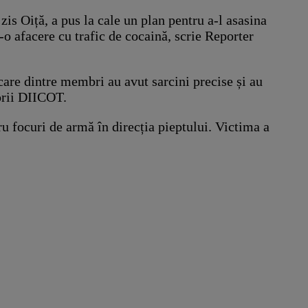
zis Oiță, a pus la cale un plan pentru a-l asasina
-o afacere cu trafic de cocaină, scrie Reporter
iecare dintre membri au avut sarcini precise și au
orii DIICOT.
ru focuri de armă în direcția pieptului. Victima a