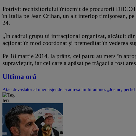
Potrivit rechizitoriului întocmit de procurorii DIICOT, 
în Italia pe Jean Crihan, un alt interlop timișorean, p
24.
„În cadrul grupului infracțional organizat, alcătuit din
acționat în mod coordonat și premeditat în vederea su
Pe 18 martie 2014, la prânz, cei patru au mers în apropi
supraviețuit, iar cel care a apăsat pe trăgaci a fost are
Ultima oră
Atac devastator al unei legende la adresa lui Infantino: „Josnic, perfid
Ieri