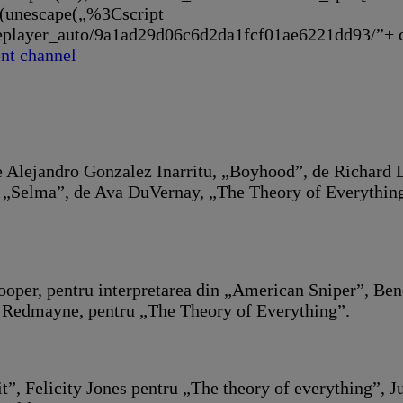
e(unescape(„%3Cscript
ngleplayer_auto/9a1ad29d06c6d2da1fcf01ae6221dd93/”+
 Alejandro Gonzalez Inarritu, „Boyhood”, de Richard 
„Selma”, de Ava DuVernay, „The Theory of Everything
Cooper, pentru interpretarea din „American Sniper”, Be
 Redmayne, pentru „The Theory of Everything”.
it”, Felicity Jones pentru „The theory of everything”,