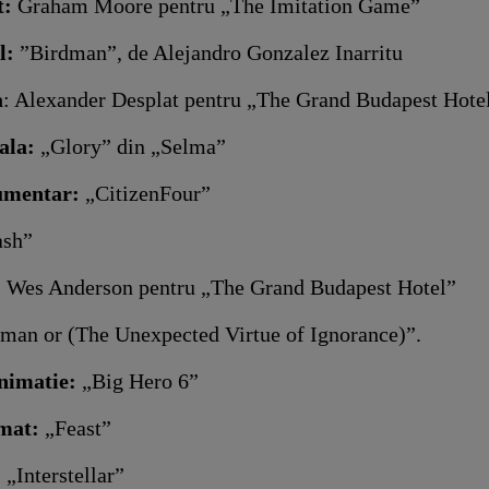
t:
Graham Moore pentru „The Imitation Game”
l:
”Birdman”, de Alejandro Gonzalez Inarritu
a
: Alexander Desplat pentru „The Grand Budapest Hote
nala:
„Glory” din „Selma”
umentar:
„CitizenFour”
sh”
:
Wes Anderson pentru „The Grand Budapest Hotel”
man or (The Unexpected Virtue of Ignorance)”.
nimatie:
„Big Hero 6”
mat:
„Feast”
:
„Interstellar”