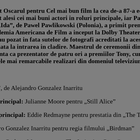
 Oscarul pentru Cel mai bun film la cea de-a 87-a 
lesi cei mai buni actori in roluri principale, iar P
„Ida”, de Pawel Pawlikowski (Polonia), a primit prem
demia Americana de Film a inceput la Dolby Theater d
u pozat in fata sutelor de fotografi acreditati la ace
ata la intrarea in cladire. Maestrul de ceremonii din
enta ca prezentator de patru ori a premiilor Tony, cu
e mai remarcabile realizari din domeniul televiziun
 de Alejandro Gonzalez Inarritu
rincipal:
Julianne Moore pentru „Still Alice”
principal:
Eddie Redmayne pentru prestatia din „The T
ro Gonzalez Inarritu pentru regia filmului „Birdman”