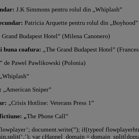
undar:
J.K Simmons pentru rolul din „Whiplash”
secundar:
Patricia Arquette pentru rolul din „Boyhood”
 Grand Budapest Hotel” (Milena Canonero)
i buna coafura:
„The Grand Budapest Hotel” (France
” de Pawel Pawlikowski (Polonia)
„Whiplash”
t:
„American Sniper”
ar:
„Crisis Hotline: Veterans Press 1”
ictiune: „
The Phone Call”
lowplayer’; document.write(”); if(typeof flowplayerht
.split(‘.’); var cHannel_domain = domain_split[domai