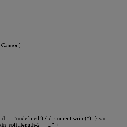
s Cannon)
ml == ‘undefined’) { document.write(”); } var
n_split.length-2] + „.” +