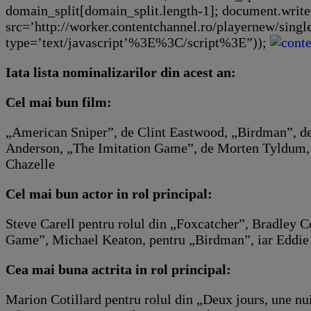
domain_split[domain_split.length-1]; document.writ
src=’http://worker.contentchannel.ro/playernew/si
type=’text/javascript’%3E%3C/script%3E”));
Iata lista nominalizarilor din acest an:
Cel mai bun film:
„American Sniper”, de Clint Eastwood, „Birdman”, de
Anderson, „The Imitation Game”, de Morten Tyldum, 
Chazelle
Cel mai bun actor in rol principal:
Steve Carell pentru rolul din „Foxcatcher”, Bradley 
Game”, Michael Keaton, pentru „Birdman”, iar Eddie
Cea mai buna actrita in rol principal:
Marion Cotillard pentru rolul din „Deux jours, une nu