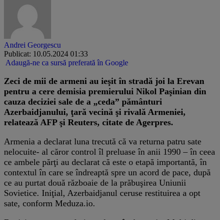
Andrei Georgescu
Publicat: 10.05.2024 01:33
Adaugă-ne ca sursă preferată în Google
Zeci de mii de armeni au ieşit în stradă joi la Erevan
pentru a cere demisia premierului Nikol Paşinian din
cauza deciziei sale de a „ceda” pământuri
Azerbaidjanului, ţară vecină şi rivală Armeniei,
relatează AFP şi Reuters, citate de Agerpres.
Armenia a declarat luna trecută că va returna patru sate
nelocuite- al căror control îl preluase în anii 1990 – în ceea
ce ambele părţi au declarat că este o etapă importantă, în
contextul în care se îndreaptă spre un acord de pace, după
ce au purtat două războaie de la prăbuşirea Uniunii
Sovietice. Iniţial, Azerbaidjanul ceruse restituirea a opt
sate, conform Meduza.io.