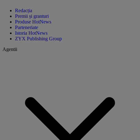
Redacția
Premii și granturi
Produse HotNews
Parteneriate
Istoria HotNews
ZYX Publishing Group
Agentii