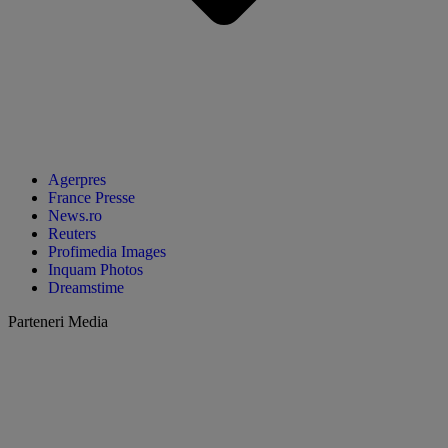
Agerpres
France Presse
News.ro
Reuters
Profimedia Images
Inquam Photos
Dreamstime
Parteneri Media