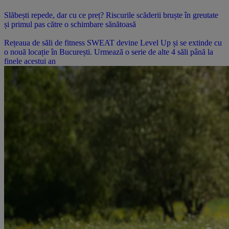
Slăbești repede, dar cu ce preț? Riscurile scăderii bruște în greutate
și primul pas către o schimbare sănătoasă
Rețeaua de săli de fitness SWEAT devine Level Up și se extinde cu
o nouă locație în București. Urmează o serie de alte 4 săli până la
finele acestui an