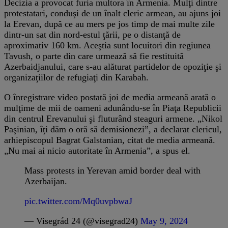
Decizia a provocat furia multora în Armenia. Mulţi dintre
protestatari, conduşi de un înalt cleric armean, au ajuns joi
la Erevan, după ce au mers pe jos timp de mai multe zile
dintr-un sat din nord-estul ţării, pe o distanţă de
aproximativ 160 km. Aceştia sunt locuitori din regiunea
Tavush, o parte din care urmează să fie restituită
Azerbaidjanului, care s-au alăturat partidelor de opoziţie şi
organizaţiilor de refugiaţi din Karabah.
O înregistrare video postată joi de media armeană arată o
mulţime de mii de oameni adunându-se în Piaţa Republicii
din centrul Erevanului şi fluturând steaguri armene. „Nikol
Paşinian, îţi dăm o oră să demisionezi”, a declarat clericul,
arhiepiscopul Bagrat Galstanian, citat de media armeană.
„Nu mai ai nicio autoritate în Armenia”, a spus el.
Mass protests in Yerevan amid border deal with
Azerbaijan.
pic.twitter.com/Mq0uvpbwaJ
— Visegrád 24 (@visegrad24)
May 9, 2024