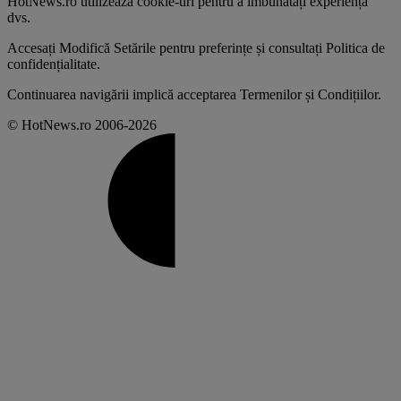
HotNews.ro utilizează
cookie-uri pentru a îmbunătăți experiența
dvs
.
Accesați
Modifică Setările
pentru preferințe și consultați
Politica de
confidențialitate
.
Continuarea navigării implică acceptarea
Termenilor și Condițiilor
.
© HotNews.ro 2006-2026