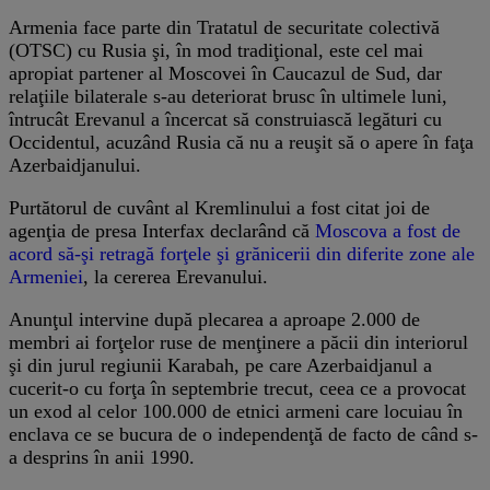
Armenia face parte din Tratatul de securitate colectivă
(OTSC) cu Rusia şi, în mod tradiţional, este cel mai
apropiat partener al Moscovei în Caucazul de Sud, dar
relaţiile bilaterale s-au deteriorat brusc în ultimele luni,
întrucât Erevanul a încercat să construiască legături cu
Occidentul, acuzând Rusia că nu a reuşit să o apere în faţa
Azerbaidjanului.
Purtătorul de cuvânt al Kremlinului a fost citat joi de
agenţia de presa Interfax declarând că
Moscova a fost de
acord să-şi retragă forţele şi grănicerii din diferite zone ale
Armeniei
, la cererea Erevanului.
Anunţul intervine după plecarea a aproape 2.000 de
membri ai forţelor ruse de menţinere a păcii din interiorul
şi din jurul regiunii Karabah, pe care Azerbaidjanul a
cucerit-o cu forţa în septembrie trecut, ceea ce a provocat
un exod al celor 100.000 de etnici armeni care locuiau în
enclava ce se bucura de o independenţă de facto de când s-
a desprins în anii 1990.