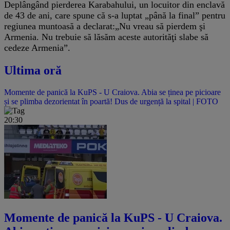
Deplângând pierderea Karabahului, un locuitor din enclavă
de 43 de ani, care spune că s-a luptat „până la final” pentru
regiunea muntoasă a declarat:„Nu vreau să pierdem şi
Armenia. Nu trebuie să lăsăm aceste autorităţi slabe să
cedeze Armenia”.
Ultima oră
Momente de panică la KuPS - U Craiova. Abia se ținea pe picioare
și se plimba dezorientat în poartă! Dus de urgență la spital | FOTO
20:30
Momente de panică la KuPS - U Craiova.