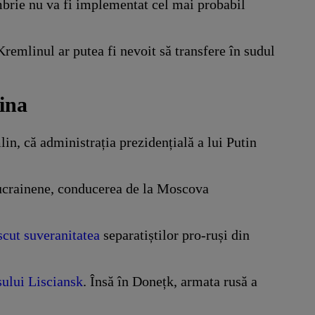
embrie nu va fi implementat cel mai probabil
remlinul ar putea fi nevoit să transfere în sudul
aina
lin, că administrația prezidențială a lui Putin
 ucrainene, conducerea de la Moscova
scut suveranitatea
separatiștilor pro-ruși din
șului Lisciansk
. Însă în Donețk, armata rusă a