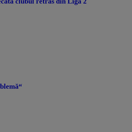
ecată clubul retras din Liga 2
roblemă“