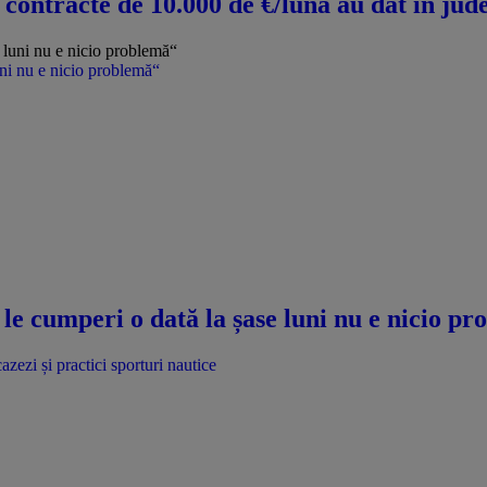
u contracte de 10.000 de €/lună au dat în jud
uni nu e nicio problemă“
le cumperi o dată la șase luni nu e nicio p
azezi și practici sporturi nautice