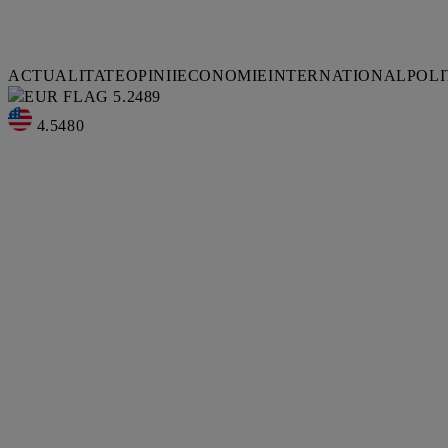
ACTUALITATE
OPINII
ECONOMIE
INTERNATIONAL
POLI
5.2489
4.5480