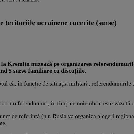
 teritoriile ucrainene cucerite (surse)
de la Kremlin mizează pe organizarea referendumurilo
ând 5 surse familiare cu discuțiile.
tul că, în funcție de situația militară, referendumurile 
entru referendumuri, în timp ce noiembrie este văzută c
nct de referință (n.r. Rusia va organiza alegeri regional
se.