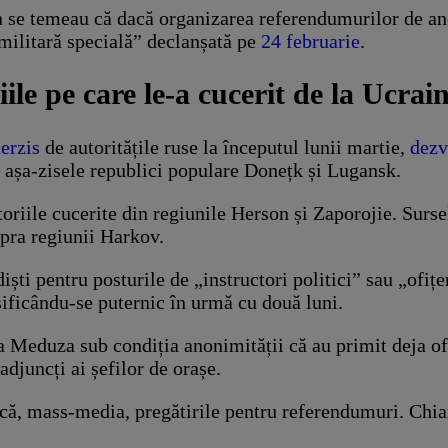
lin se temeau că dacă organizarea referendumurilor de an
ilitară specială” declanșată pe
24 februarie
.
iile pe care le-a cucerit de la Ucrai
terzis
de autoritățile ruse la începutul lunii martie,
dezv
ar așa-zisele republici populare Donețk și Lugansk.
toriile cucerite din regiunile Herson și Zaporojie. Surse
upra regiunii Harkov.
ti pentru posturile de „instructori politici” sau „ofițeri
nsificându-se puternic în urmă cu două luni.
 la Meduza sub condiția anonimității că au primit deja of
adjuncți ai șefilor de orașe.
că, mass-media, pregătirile pentru referendumuri. Chiar