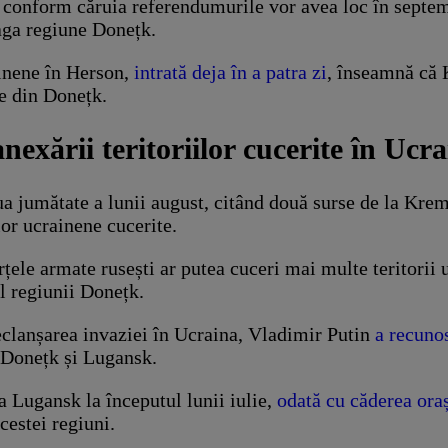
iul conform căruia referendumurile vor avea loc în sept
eaga regiune Donețk.
inene în Herson,
intrată deja în a patra zi
, înseamnă că K
le din Donețk.
exării teritoriilor cucerite în Ucr
ua jumătate a lunii august, citând două surse de la Krem
lor ucrainene cucerite.
ele armate rusești ar putea cuceri mai multe teritorii
l regiunii Donețk.
eclanșarea invaziei în Ucraina, Vladimir Putin
a recuno
r Donețk și Lugansk.
a Lugansk la începutul lunii iulie,
odată cu căderea ora
cestei regiuni.