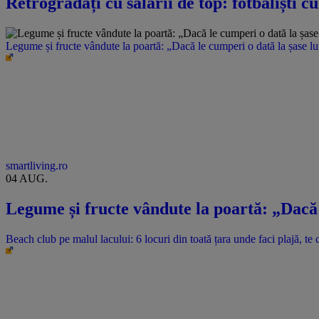
Retrogradați cu salarii de top: fotbaliști c
Legume și fructe vândute la poartă: „Dacă le cumperi o dată la șase l
smartliving.ro
04 AUG.
Legume și fructe vândute la poartă: „Dacă 
Beach club pe malul lacului: 6 locuri din toată țara unde faci plajă, te c