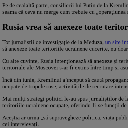
Pe de cealaltă parte, consilierii lui Putin de la Krem
seama că ceva nu merge cum trebuie cu „operațiunea m
Rusia vrea să anexeze toate teritor
Tot jurnaliștii de investigație de la Meduza,
un site in
să anexeze toate teritoriile ucrainene cucerite, nu do
Cu alte cuvinte, Rusia intenționează să anexeze și teri
teritoriale ale Moscovei s-ar fi extins între timp și as
Încă din iunie, Kremlinul a început să caută propagandiș
ocupate de trupele ruse, activitățile de recrutare inte
Mai mulți strategi politici le-au spus jurnaliștilor de
teritoriile ucrainene ocupate, oferindu-li-se funcții de 
Aceștia ar urma „să supravegheze politica, viața publi
cei intervievați.