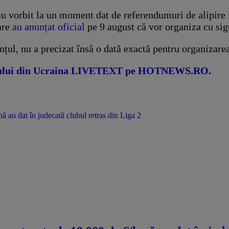
te au vorbit la un moment dat de referendumuri de alipire
are
au anunțat oficial
pe 9 august că vor organiza cu sigu
nunțul, nu a precizat însă o dată exactă pentru organizar
boiului din Ucraina LIVETEXT pe HOTNEWS.RO
.
nă au dat în judecată clubul retras din Liga 2