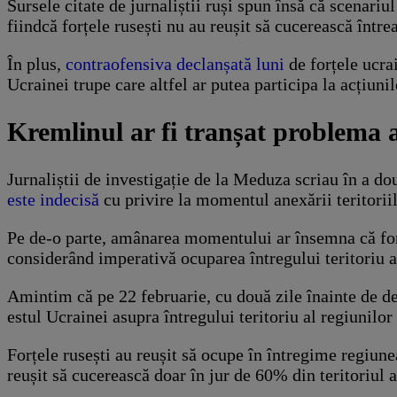
Sursele citate de jurnaliștii ruși spun însă că scenar
fiindcă forțele rusești nu au reușit să cucerească într
În plus,
contraofensiva declanșată luni
de forțele ucra
Ucrainei trupe care altfel ar putea participa la acțiuni
Kremlinul ar fi tranșat problema an
Jurnaliștii de investigație de la Meduza scriau în a do
este indecisă
cu privire la momentul anexării teritorii
Pe de-o parte, amânarea momentului ar însemna că forț
considerând imperativă ocuparea întregului teritoriu a
Amintim că pe 22 februarie, cu două zile înainte de d
estul Ucrainei asupra întregului teritoriu al regiunilo
Forțele rusești au reușit să ocupe în întregime regiune
reușit să cucerească doar în jur de 60% din teritoriul a