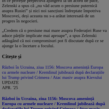
În ce privește perpectiva ajungerii la un acord de pace,
Zelenski a spus că „nu văd acum o presiune puternică
asupra Rusiei” și nici noi sancțiuni îndreptate împotriva
Moscovei, deși aceasta nu s-a arătat interesată de un
progres în negocieri.
„Credem că o presiune mai mare asupra Federației Ruse va
aduce părțile implicate mai aproape”, a spus Zelenski
adăugând că noi compromisuri pot fi discutate după ce se
ajunge la o încetare a focului.
Citește și
Război în Ucraina, ziua 1156: Moscova amenință Europa
cu armele nucleare / Kremlinul jubilează după declarațiile
lui Trump privind Crimeea / Atac masiv asupra Kievului
UPDATE
APR. '25
Război în Ucraina, ziua 1156: Moscova amenință
Europa cu armele nucleare / Kremlinul jubilează după
declarațiile lui Trump privind Crimeea / Atac masiv