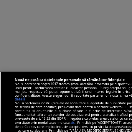
Nouă ne pasă ca datele tale personale să rămână confidențiale
Noi și partenerii noștri
1017
stocăm și/sau accesăm informații pe dispozitivul
unici pentru prelucrarea datelor cu caracter personal. Puteți accepta sau ge
mai jos, respectiv vă puteți opune utilizării unui interes legitim în ori
confidențialitate. Aceste alegeri vor fi raportate partenerilor noștri și nu 
detalii
Noi si partenerii nostri (retelele de socializare si agentiile de publicitate p
de servicii de date analitice) prelucram date pentru a permite website-ului 
continutul si anunturile publicitare afisate in functie de interesele si/s
functionalitati aferente retelelor de socializare si pentru a analiza traficul 
prevazute de art. 15-22 din GDPR in legatura cu prelucrarea datelor cu carac
exercitate prin modalitatea indicata
aici
. Prin click pe “ACCEPT TOATE”, accep
de tip Cookie, care implica inclusiv acceptul dvs. cu privire la stocarea/acce
ii cu care colaboram. Prin click pe “VREAU SA MODIFIC SETARILE INDIVIDUA