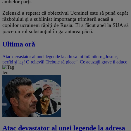
ambelor părți.
Zelenski a repetat că obiectivul Ucrainei este să pună capăt
războiului și a subliniat importanța trimiterii acasă a
copiilor ucraineni răpiți de Rusia. El a făcut apel la SUA să
joace un rol substanțial în garantarea păcii.
Ultima oră
Atac devastator al unei legende la adresa lui Infantino: „Josnic,
perfid și laș! O relicvă! Trebuie să plece”. Ce acuzații grave îi aduce
Ieri
Atac devastator al unei legende la adresa