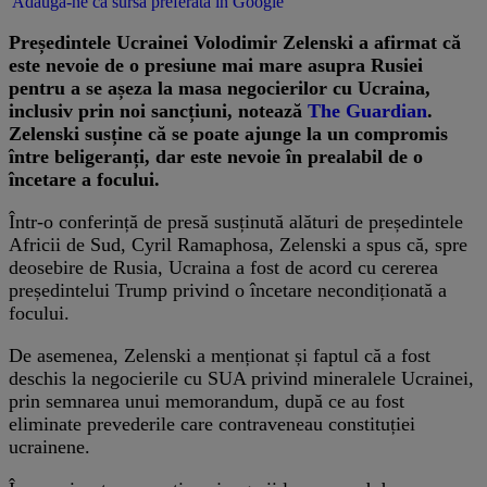
Adaugă-ne ca sursă preferată în Google
Președintele Ucrainei Volodimir Zelenski a afirmat că
este nevoie de o presiune mai mare asupra Rusiei
pentru a se așeza la masa negocierilor cu Ucraina,
inclusiv prin noi sancțiuni, notează
The Guardian
.
Zelenski susține că se poate ajunge la un compromis
între beligeranți, dar este nevoie în prealabil de o
încetare a focului.
Într-o conferință de presă susținută alături de președintele
Africii de Sud, Cyril Ramaphosa, Zelenski a spus că, spre
deosebire de Rusia, Ucraina a fost de acord cu cererea
președintelui Trump privind o încetare necondiționată a
focului.
De asemenea, Zelenski a menționat și faptul că a fost
deschis la negocierile cu SUA privind mineralele Ucrainei,
prin semnarea unui memorandum, după ce au fost
eliminate prevederile care contraveneau constituției
ucrainene.