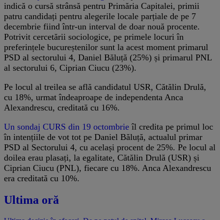
indică o cursă strânsă pentru Primăria Capitalei, primii
patru candidați pentru alegerile locale parțiale de pe 7
decembrie fiind într-un interval de doar nouă procente.
Potrivit cercetării sociologice, pe primele locuri în
preferințele bucureștenilor sunt la acest moment primarul
PSD al sectorului 4, Daniel Băluță (25%) și primarul PNL
al sectorului 6, Ciprian Ciucu (23%).
Pe locul al treilea se află candidatul USR, Cătălin Drulă,
cu 18%, urmat îndeaproape de independenta Anca
Alexandrescu, creditată cu 16%.
Un sondaj CURS din 19 octombrie
îl credita pe primul loc
în intențiile de vot tot pe Daniel Băluță, actualul primar
PSD al Sectorului 4, cu același procent de 25%. Pe locul al
doilea erau plasați, la egalitate, Cătălin Drulă (USR) și
Ciprian Ciucu (PNL), fiecare cu 18%. Anca Alexandrescu
era creditată cu 10%.
Ultima oră