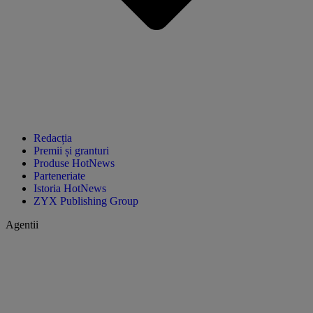
Redacția
Premii și granturi
Produse HotNews
Parteneriate
Istoria HotNews
ZYX Publishing Group
Agentii