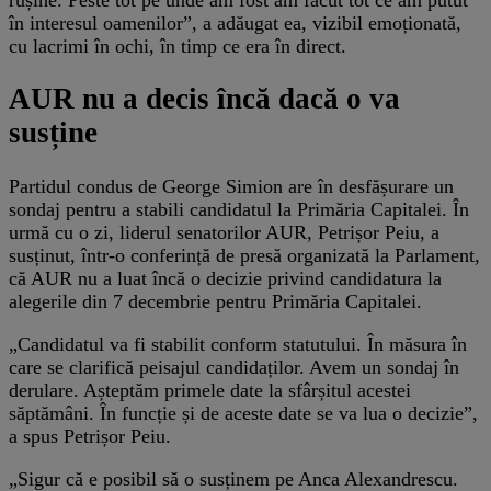
în interesul oamenilor”, a adăugat ea, vizibil emoționată,
cu lacrimi în ochi, în timp ce era în direct.
AUR nu a decis încă dacă o va
susține
Partidul condus de George Simion are în desfășurare un
sondaj pentru a stabili candidatul la Primăria Capitalei. În
urmă cu o zi, liderul senatorilor AUR, Petrișor Peiu, a
susținut, într-o conferință de presă organizată la Parlament,
că AUR nu a luat încă o decizie privind candidatura la
alegerile din 7 decembrie pentru Primăria Capitalei.
„Candidatul va fi stabilit conform statutului. În măsura în
care se clarifică peisajul candidaților. Avem un sondaj în
derulare. Așteptăm primele date la sfârșitul acestei
săptămâni. În funcție și de aceste date se va lua o decizie”,
a spus Petrișor Peiu.
„Sigur că e posibil să o susținem pe Anca Alexandrescu.