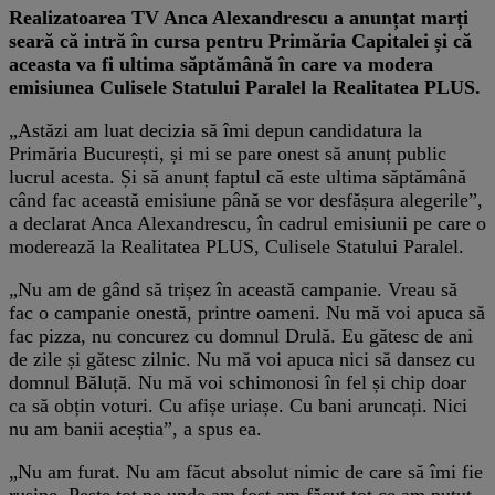
Realizatoarea TV Anca Alexandrescu a anunțat marți
seară că intră în cursa pentru Primăria Capitalei și că
aceasta va fi ultima săptămână în care va modera
emisiunea Culisele Statului Paralel la Realitatea PLUS.
„Astăzi am luat decizia să îmi depun candidatura la
Primăria București, și mi se pare onest să anunț public
lucrul acesta. Și să anunț faptul că este ultima săptămână
când fac această emisiune până se vor desfășura alegerile”,
a declarat Anca Alexandrescu, în cadrul emisiunii pe care o
moderează la Realitatea PLUS, Culisele Statului Paralel.
„Nu am de gând să trișez în această campanie. Vreau să
fac o campanie onestă, printre oameni. Nu mă voi apuca să
fac pizza, nu concurez cu domnul Drulă. Eu gătesc de ani
de zile și gătesc zilnic. Nu mă voi apuca nici să dansez cu
domnul Băluță. Nu mă voi schimonosi în fel și chip doar
ca să obțin voturi. Cu afișe uriașe. Cu bani aruncați. Nici
nu am banii aceștia”, a spus ea.
„Nu am furat. Nu am făcut absolut nimic de care să îmi fie
rușine. Peste tot pe unde am fost am făcut tot ce am putut