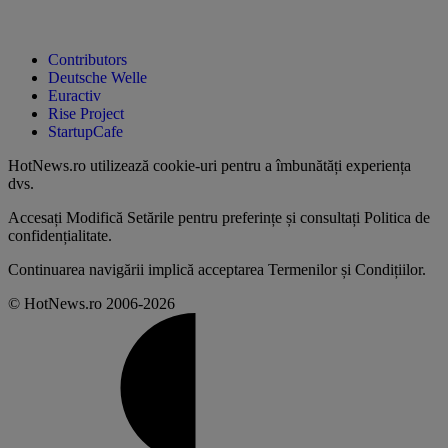
Contributors
Deutsche Welle
Euractiv
Rise Project
StartupCafe
HotNews.ro utilizează
cookie-uri pentru a îmbunătăți experiența
dvs
.
Accesați
Modifică Setările
pentru preferințe și consultați
Politica de
confidențialitate
.
Continuarea navigării implică acceptarea
Termenilor și Condițiilor
.
© HotNews.ro 2006-2026