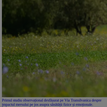
Primul studiu observațional desfășurat pe Via Transilvanica despre
impactul mersului pe jos asupra sănătății fizice și emoționale.