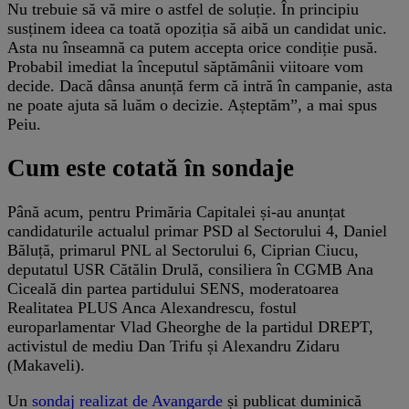
Nu trebuie să vă mire o astfel de soluție. În principiu
susținem ideea ca toată opoziția să aibă un candidat unic.
Asta nu înseamnă ca putem accepta orice condiție pusă.
Probabil imediat la începutul săptămânii viitoare vom
decide. Dacă dânsa anunță ferm că intră în campanie, asta
ne poate ajuta să luăm o decizie. Așteptăm”, a mai spus
Peiu.
Cum este cotată în sondaje
Până acum, pentru Primăria Capitalei și-au anunțat
candidaturile actualul primar PSD al Sectorului 4, Daniel
Băluță, primarul PNL al Sectorului 6, Ciprian Ciucu,
deputatul USR Cătălin Drulă, consiliera în CGMB Ana
Ciceală din partea partidului SENS, moderatoarea
Realitatea PLUS Anca Alexandrescu, fostul
europarlamentar Vlad Gheorghe de la partidul DREPT,
activistul de mediu Dan Trifu și Alexandru Zidaru
(Makaveli).
Un
sondaj realizat de Avangarde
și publicat duminică