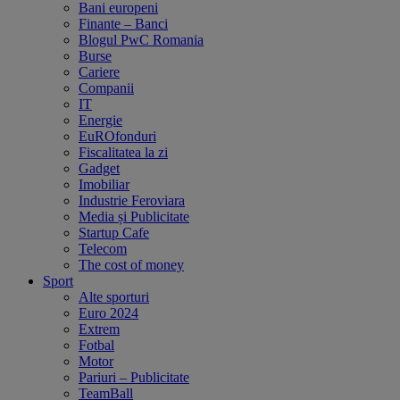
Bani europeni
Finante – Banci
Blogul PwC Romania
Burse
Cariere
Companii
IT
Energie
EuROfonduri
Fiscalitatea la zi
Gadget
Imobiliar
Industrie Feroviara
Media și Publicitate
Startup Cafe
Telecom
The cost of money
Sport
Alte sporturi
Euro 2024
Extrem
Fotbal
Motor
Pariuri – Publicitate
TeamBall