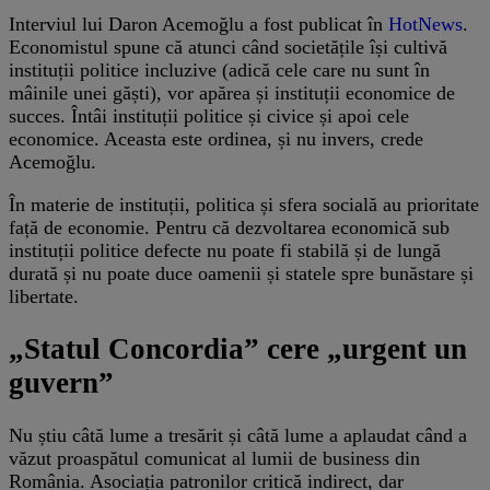
Interviul lui Daron Acemoğlu a fost publicat în
HotNews
.
Economistul spune că atunci când societățile își cultivă
instituții politice incluzive (adică cele care nu sunt în
mâinile unei găști), vor apărea și instituții economice de
succes. Întâi instituții politice și civice și apoi cele
economice. Aceasta este ordinea, și nu invers, crede
Acemoğlu.
În materie de instituții, politica și sfera socială au prioritate
față de economie. Pentru că dezvoltarea economică sub
instituții politice defecte nu poate fi stabilă și de lungă
durată și nu poate duce oamenii și statele spre bunăstare și
libertate.
„Statul Concordia” cere „urgent un
guvern”
Nu știu câtă lume a tresărit și câtă lume a aplaudat când a
văzut proaspătul comunicat al lumii de business din
România. Asociația patronilor critică indirect, dar