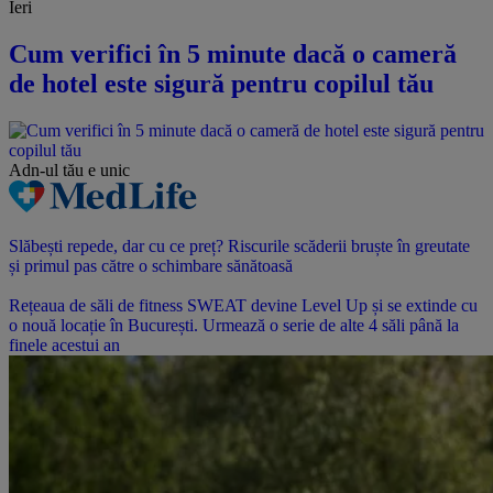
Ieri
Cum verifici în 5 minute dacă o cameră
de hotel este sigură pentru copilul tău
Adn-ul tău
e unic
Slăbești repede, dar cu ce preț? Riscurile scăderii bruște în greutate
și primul pas către o schimbare sănătoasă
Rețeaua de săli de fitness SWEAT devine Level Up și se extinde cu
o nouă locație în București. Urmează o serie de alte 4 săli până la
finele acestui an