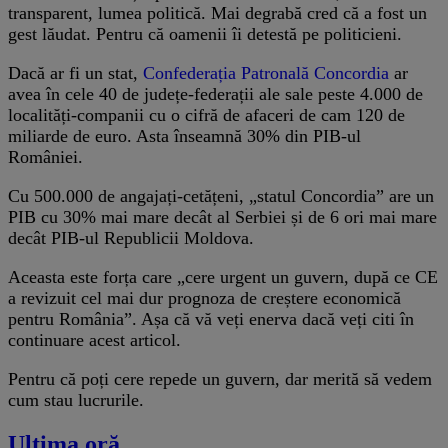
transparent, lumea politică. Mai degrabă cred că a fost un
gest lăudat. Pentru că oamenii îi detestă pe politicieni.
Dacă ar fi un stat,
Confederația Patronală Concordia
ar
avea în cele 40 de județe-federații ale sale peste 4.000 de
localități-companii cu o cifră de afaceri de cam 120 de
miliarde de euro. Asta înseamnă 30% din PIB-ul
României.
Cu 500.000 de angajați-cetățeni, „statul Concordia” are un
PIB cu 30% mai mare decât al Serbiei și de 6 ori mai mare
decât PIB-ul Republicii Moldova.
Aceasta este forța care „cere urgent un guvern, după ce CE
a revizuit cel mai dur prognoza de creștere economică
pentru România”. Așa că vă veți enerva dacă veți citi în
continuare acest articol.
Pentru că poți cere repede un guvern, dar merită să vedem
cum stau lucrurile.
Ultima oră