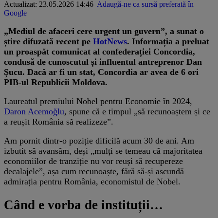
Actualizat: 23.05.2026 14:46
Adaugă-ne ca sursă preferată în
Google
„Mediul de afaceri cere urgent un guvern”, a sunat o
știre difuzată recent pe
HotNews
. Informația a preluat
un proaspăt comunicat al confederației Concordia,
condusă de cunoscutul și influentul antreprenor Dan
Șucu. Dacă ar fi un stat, Concordia ar avea de 6 ori
PIB-ul Republicii Moldova.
Laureatul premiului Nobel pentru Economie în 2024,
Daron Acemoğlu
, spune că e timpul „să recunoaștem și ce
a reușit România să realizeze”.
Am pornit dintr-o poziție dificilă acum 30 de ani. Am
izbutit să avansăm, deși „mulți se temeau că majoritatea
economiilor de tranziție nu vor reuși să recupereze
decalajele”, așa cum recunoaște, fără să-și ascundă
admirația pentru România, economistul de Nobel.
Când e vorba de instituții…