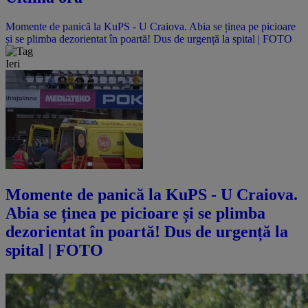
Momente de panică la KuPS - U Craiova. Abia se ținea pe picioare
și se plimba dezorientat în poartă! Dus de urgență la spital | FOTO
Ieri
Momente de panică la KuPS - U Craiova.
Abia se ținea pe picioare și se plimba
dezorientat în poartă! Dus de urgență la
spital | FOTO