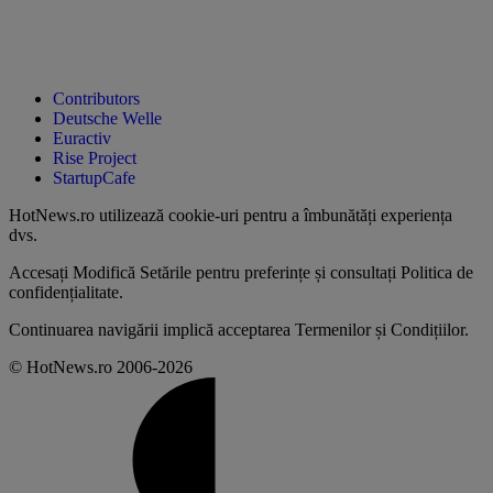
Contributors
Deutsche Welle
Euractiv
Rise Project
StartupCafe
HotNews.ro utilizează
cookie-uri pentru a îmbunătăți experiența
dvs
.
Accesați
Modifică Setările
pentru preferințe și consultați
Politica de
confidențialitate
.
Continuarea navigării implică acceptarea
Termenilor și Condițiilor
.
© HotNews.ro 2006-2026