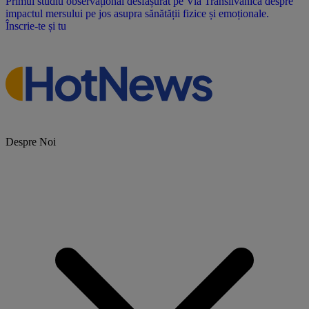
Primul studiu observațional desfășurat pe Via Transilvanica despre
impactul mersului pe jos asupra sănătății fizice și emoționale.
Înscrie-te și tu
Despre Noi