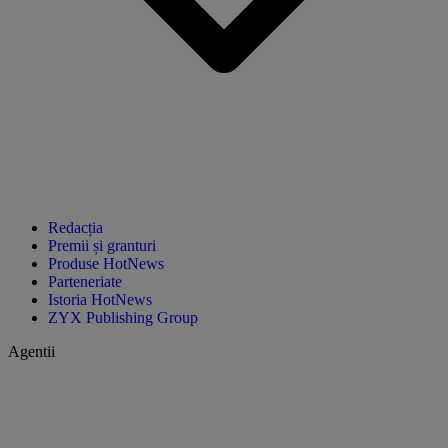
Redacția
Premii și granturi
Produse HotNews
Parteneriate
Istoria HotNews
ZYX Publishing Group
Agentii