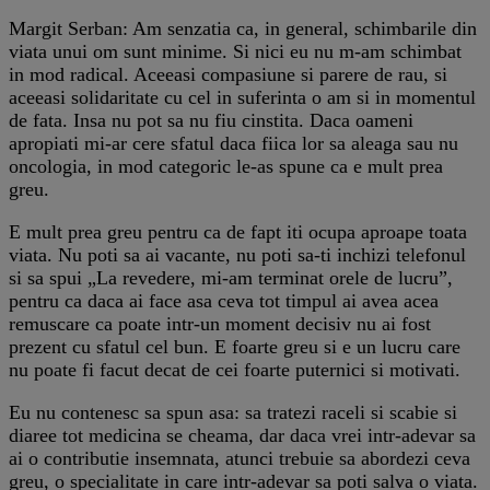
Margit Serban: Am senzatia ca, in general, schimbarile din
viata unui om sunt minime. Si nici eu nu m-am schimbat
in mod radical. Aceeasi compasiune si parere de rau, si
aceeasi solidaritate cu cel in suferinta o am si in momentul
de fata. Insa nu pot sa nu fiu cinstita. Daca oameni
apropiati mi-ar cere sfatul daca fiica lor sa aleaga sau nu
oncologia, in mod categoric le-as spune ca e mult prea
greu.
E mult prea greu pentru ca de fapt iti ocupa aproape toata
viata. Nu poti sa ai vacante, nu poti sa-ti inchizi telefonul
si sa spui „La revedere, mi-am terminat orele de lucru”,
pentru ca daca ai face asa ceva tot timpul ai avea acea
remuscare ca poate intr-un moment decisiv nu ai fost
prezent cu sfatul cel bun. E foarte greu si e un lucru care
nu poate fi facut decat de cei foarte puternici si motivati.
Eu nu contenesc sa spun asa: sa tratezi raceli si scabie si
diaree tot medicina se cheama, dar daca vrei intr-adevar sa
ai o contributie insemnata, atunci trebuie sa abordezi ceva
greu, o specialitate in care intr-adevar sa poti salva o viata.