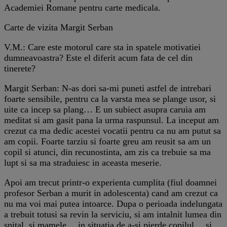
Academiei Romane pentru carte medicala.
Carte de vizita Margit Serban
V.M.: Care este motorul care sta in spatele motivatiei
dumneavoastra? Este el diferit acum fata de cel din
tinerete?
Margit Serban: N-as dori sa-mi puneti astfel de intrebari
foarte sensibile, pentru ca la varsta mea se plange usor, si
uite ca incep sa plang… E un subiect asupra caruia am
meditat si am gasit pana la urma raspunsul. La inceput am
crezut ca ma dedic acestei vocatii pentru ca nu am putut sa
am copii. Foarte tarziu si foarte greu am reusit sa am un
copil si atunci, din recunostinta, am zis ca trebuie sa ma
lupt si sa ma straduiesc in aceasta meserie.
Apoi am trecut printr-o experienta cumplita (fiul doamnei
profesor Serban a murit in adolescenta) cand am crezut ca
nu ma voi mai putea intoarce. Dupa o perioada indelungata
a trebuit totusi sa revin la serviciu, si am intalnit lumea din
spital, si mamele… in situatia de a-si pierde copilul… si