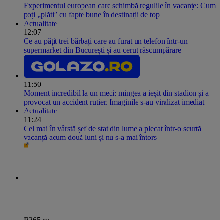
Experimentul european care schimbă regulile în vacanțe: Cum
poți „plăti” cu fapte bune în destinații de top
Actualitate
12:07
Ce au pățit trei bărbați care au furat un telefon într-un
supermarket din București și au cerut răscumpărare
11:50
Moment incredibil la un meci: mingea a ieșit din stadion și a
provocat un accident rutier. Imaginile s-au viralizat imediat
Actualitate
11:24
Cel mai în vârstă șef de stat din lume a plecat într-o scurtă
vacanță acum două luni și nu s-a mai întors
B365.ro