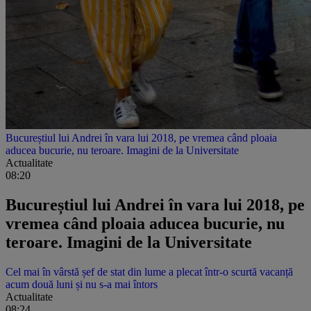
Bucureștiul lui Andrei în vara lui 2018, pe vremea când ploaia
aducea bucurie, nu teroare. Imagini de la Universitate
Actualitate
08:20
Bucureștiul lui Andrei în vara lui 2018, pe
vremea când ploaia aducea bucurie, nu
teroare. Imagini de la Universitate
Cel mai în vârstă șef de stat din lume a plecat într-o scurtă vacanță
acum două luni și nu s-a mai întors
Actualitate
08:24