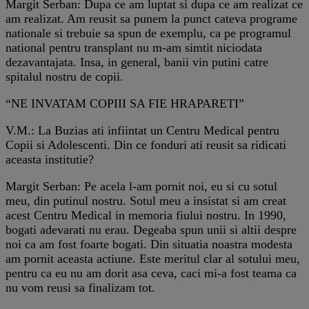
Margit Serban: Dupa ce am luptat si dupa ce am realizat ce
am realizat. Am reusit sa punem la punct cateva programe
nationale si trebuie sa spun de exemplu, ca pe programul
national pentru transplant nu m-am simtit niciodata
dezavantajata. Insa, in general, banii vin putini catre
spitalul nostru de copii.
“NE INVATAM COPIII SA FIE HRAPARETI”
V.M.: La Buzias ati infiintat un Centru Medical pentru
Copii si Adolescenti. Din ce fonduri ati reusit sa ridicati
aceasta institutie?
Margit Serban: Pe acela l-am pornit noi, eu si cu sotul
meu, din putinul nostru. Sotul meu a insistat si am creat
acest Centru Medical in memoria fiului nostru. In 1990,
bogati adevarati nu erau. Degeaba spun unii si altii despre
noi ca am fost foarte bogati. Din situatia noastra modesta
am pornit aceasta actiune. Este meritul clar al sotului meu,
pentru ca eu nu am dorit asa ceva, caci mi-a fost teama ca
nu vom reusi sa finalizam tot.