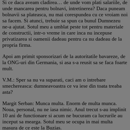
Si ce daca aveam cladirea… de unde vom plati salariile, de
unde mancarea pentru bolnavi, intretinerea? Daca puneam
bolnavii sa plateasca, nu mai corespundea cu ce vroiam noi
sa facem. Si atunci, trebuie sa spun ca bunul Dumnezeu
ne-a ajutat. Sotul meu a umblat peste tot pentru materiale
de constructii, intr-o vreme in care inca nu incepuse
privatizarea si oamenii dadeau pentru ca nu dadeau de la
propria firma.
Apoi am primit sponsorizari de la autoritatile bavareze, de
la ONG-uri din Germania, si asa s-a reusit sa se faca foarte
mult.
V.M.: Sper sa nu va suparati, caci am o intrebare
smechereasca: dumneavoastra ce va iese din toata treaba
asta?
Margit Serban: Munca multa. Enorm de multa munca.
Noua, personal, nu ne iasa nimic. Anul trecut s-au implinit
10 ani de functionare si acum ne bucuram ca lucrurile au
inceput sa mearga. Sotul meu se ocupa in mai multa
masura de ce este la Buzias.