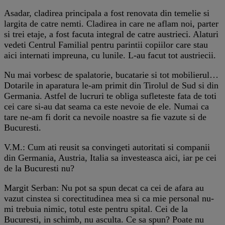
Asadar, cladirea principala a fost renovata din temelie si
largita de catre nemti. Cladirea in care ne aflam noi, parter
si trei etaje, a fost facuta integral de catre austrieci. Alaturi
vedeti Centrul Familial pentru parintii copiilor care stau
aici internati impreuna, cu lunile. L-au facut tot austriecii.
Nu mai vorbesc de spalatorie, bucatarie si tot mobilierul…
Dotarile in aparatura le-am primit din Tirolul de Sud si din
Germania. Astfel de lucruri te obliga sufleteste fata de toti
cei care si-au dat seama ca este nevoie de ele. Numai ca
tare ne-am fi dorit ca nevoile noastre sa fie vazute si de
Bucuresti.
V.M.: Cum ati reusit sa convingeti autoritati si companii
din Germania, Austria, Italia sa investeasca aici, iar pe cei
de la Bucuresti nu?
Margit Serban: Nu pot sa spun decat ca cei de afara au
vazut cinstea si corectitudinea mea si ca mie personal nu-
mi trebuia nimic, totul este pentru spital. Cei de la
Bucuresti, in schimb, nu asculta. Ce sa spun? Poate nu