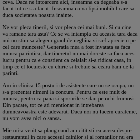
ceva. Daca ne intoarcem aici, inseamna ca degeaba s-a
facut tot ce s-a facut. Inseamna ca va lipsi mobilul care sa
duca societatea noastra inainte.
Ne vor pleca tinerii, si vor pleca cei mai buni. Si cu cine
va ramane tara asta? Ce se va intampla cu aceasta tara daca
noi nu stim sa alegem graul de neghina si sa-l apreciem pe
cel care munceste? Generatia mea a fost invatata sa faca
munca patriotica, dar tineretul nu mai doreste sa faca acest
lucru pentru ca e constient ca celalalt si-a ridicat casa, in
timp ce el locuieste cu chirie si trebuie sa ceara bani de la
parinti.
Am in clinica 15 posturi de asistente care nu se ocupa, nu
s-a prezentat nimeni la concurs. Pentru ca este mult de
munca, pentru ca pana si sporurile se dau pe ochi frumosi.
Din pacate, tot ce ati mentionat in intrebarea
dumneavoastra este adevarat. Daca noi nu facem curatenie,
nu vom avea nici o sansa.
Mie mi-a venit sa plang cand am citit stirea aceea despre
restaurantul in care accesul cainilor si al romanilor nu era