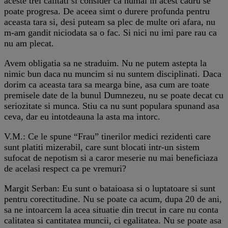
aceste trei calitati si consider ca numai in acest cadru se
poate progresa. De aceea simt o durere profunda pentru
aceasta tara si, desi puteam sa plec de multe ori afara, nu
m-am gandit niciodata sa o fac. Si nici nu imi pare rau ca
nu am plecat.
Avem obligatia sa ne straduim. Nu ne putem astepta la
nimic bun daca nu muncim si nu suntem disciplinati. Daca
dorim ca aceasta tara sa mearga bine, asa cum are toate
premisele date de la bunul Dumnezeu, nu se poate decat cu
seriozitate si munca. Stiu ca nu sunt populara spunand asa
ceva, dar eu intotdeauna la asta ma intorc.
V.M.: Ce le spune “Frau” tinerilor medici rezidenti care
sunt platiti mizerabil, care sunt blocati intr-un sistem
sufocat de nepotism si a caror meserie nu mai beneficiaza
de acelasi respect ca pe vremuri?
Margit Serban: Eu sunt o bataioasa si o luptatoare si sunt
pentru corectitudine. Nu se poate ca acum, dupa 20 de ani,
sa ne intoarcem la acea situatie din trecut in care nu conta
calitatea si cantitatea muncii, ci egalitatea. Nu se poate asa