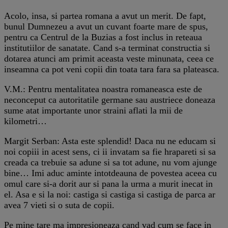
Acolo, insa, si partea romana a avut un merit. De fapt,
bunul Dumnezeu a avut un cuvant foarte mare de spus,
pentru ca Centrul de la Buzias a fost inclus in reteaua
institutiilor de sanatate. Cand s-a terminat constructia si
dotarea atunci am primit aceasta veste minunata, ceea ce
inseamna ca pot veni copii din toata tara fara sa plateasca.
V.M.: Pentru mentalitatea noastra romaneasca este de
neconceput ca autoritatile germane sau austriece doneaza
sume atat importante unor straini aflati la mii de
kilometri…
Margit Serban: Asta este splendid! Daca nu ne educam si
noi copiii in acest sens, ci ii invatam sa fie hrapareti si sa
creada ca trebuie sa adune si sa tot adune, nu vom ajunge
bine… Imi aduc aminte intotdeauna de povestea aceea cu
omul care si-a dorit aur si pana la urma a murit inecat in
el. Asa e si la noi: castiga si castiga si castiga de parca ar
avea 7 vieti si o suta de copii.
Pe mine tare ma impresioneaza cand vad cum se face in