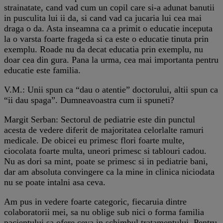
strainatate, cand vad cum un copil care si-a adunat banutii
in pusculita lui ii da, si cand vad ca jucaria lui cea mai
draga o da. Asta inseamna ca a primit o educatie inceputa
la o varsta foarte frageda si ca este o educatie tinuta prin
exemplu. Roade nu da decat educatia prin exemplu, nu
doar cea din gura. Pana la urma, cea mai importanta pentru
educatie este familia.
V.M.: Unii spun ca “dau o atentie” doctorului, altii spun ca
“ii dau spaga”. Dumneavoastra cum ii spuneti?
Margit Serban: Sectorul de pediatrie este din punctul
acesta de vedere diferit de majoritatea celorlalte ramuri
medicale. De obicei eu primesc flori foarte multe,
ciocolata foarte multa, uneori primesc si tablouri cadou.
Nu as dori sa mint, poate se primesc si in pediatrie bani,
dar am absoluta convingere ca la mine in clinica niciodata
nu se poate intalni asa ceva.
Am pus in vedere foarte categoric, fiecaruia dintre
colaboratorii mei, sa nu oblige sub nici o forma familia
pacientului sa ofere ceva in schimbul tratamentului. Pentru