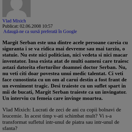
Vlad Mixich
Publicat: 02.06.2008 10:57
Adaugă-ne ca sursă preferată în Google
Margit Serban este una dintre acele persoane careia cu
siguranta i se va ridica mai devreme sau mai tarziu, o
statuie. Nu este nici politician, nici vedeta si nici macar
inventator. Insa exista atat de multi oameni care traiesc
astazi datorita eforturilor doamnei doctor Serban. Nu,
nu veti citi doar povestea unui medic talentat. Ci veti
face cunostinta cu un om al carui destin a fost frant de
un eveniment tragic. Desi traieste cu un suflet spart in
mii de bucati, Margit Serban traieste ca un invingator.
Un interviu cu femeia care invinge moartea.
Vlad Mixich: Lucrati de zeci de ani cu copii bolnavi de
leucemie. In acest timp v-ati schimbat mult? Vi s-a
transformat sufletul intr-unul de piatra sau intr-unul de
sfanta?