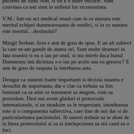
pacienti de Anul Nou, si tot e o mare bucurie. Sunt
convinsa ca toti simt in sufletul lor recunostinta.
V.M.: Intr-un act medical reusit cam in ce masura este
meritul echipei dumneavoastra de medici, si in ce masura
este meritul…destinului?
Margit Serban: Asta e atat de greu de spus. E un alt subiect
la care m-am gandit de atatea ori. Sunt multe drumuri in
fata noastra si eu o iau pe unul, si ma intreb daca bunul
Dumnezeu imi dicteaza s-o iau pe acolo sau eu gresesc? E
atat de greu de raspuns la intrebarea asta.
Desigur ca suntem foarte importanti si decizia noastra e
deosebit de importanta, dar e clar ca trebuie sa fim
luminati ca sa stim ce tratament sa alegem, cum sa
procedam. Desi noi avem ghiduri si protocoale
internationale, si ne straduim sa le respectam, intotdeauna
este si o componenta subiectiva, care tine de noi dar si de
particularitatea pacientului. Si uneori trebuie sa te abati de
la litera protocolului si sa ai intelepciunea sa stii cand sa o
faci.