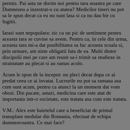
permis. Pai asta ne dorim noi pentru tara noastra pe care
Dumnezeu a inzestrat-o cu atatea? Medicilor tineri nu pot
sa le spun decat ca eu nu sunt lasa si ca nu dau bir cu
fugitii.
Iarasi sunt nepopulara: zic ca un pic de sentiment pentru
aceasta tara se cuvine sa avem. Pentru ca, in cele din urma,
aceasta tara mi-a dat posibilitatea sa fac aceasta scoala si,
prin urmare, am niste obligatii fata de ea. Multi dintre
discipolii mei pe care am reusit sa-i trimit sa studieze in
strainatate au plecat si au ramas acolo.
Acum le spun de la inceput: nu pleci decat dupa ce ai
predat ceea ce ai invatat. Lucrurile nu pot sa ramana asa
cum sunt acum, pentru ca atunci la un moment dat vom
obosi. Din pacate, astazi, medicina care este atat de
importanta intr-o societate, este tratata asa cum este tratata.
V.M.: Alex este baietelul care a beneficiat de primul
transplant medular din Romania, efectuat de echipa
dumneavoastra. Ce mai face?