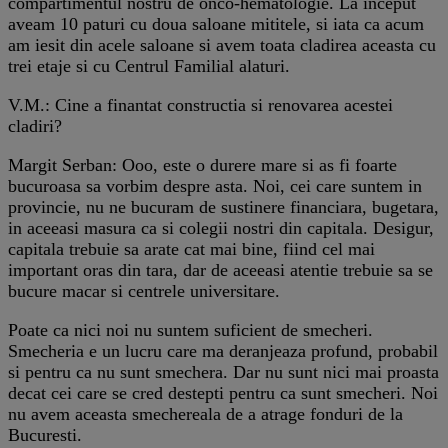
compartimentul nostru de onco-hematologie. La inceput
aveam 10 paturi cu doua saloane mititele, si iata ca acum
am iesit din acele saloane si avem toata cladirea aceasta cu
trei etaje si cu Centrul Familial alaturi.
V.M.: Cine a finantat constructia si renovarea acestei
cladiri?
Margit Serban: Ooo, este o durere mare si as fi foarte
bucuroasa sa vorbim despre asta. Noi, cei care suntem in
provincie, nu ne bucuram de sustinere financiara, bugetara,
in aceeasi masura ca si colegii nostri din capitala. Desigur,
capitala trebuie sa arate cat mai bine, fiind cel mai
important oras din tara, dar de aceeasi atentie trebuie sa se
bucure macar si centrele universitare.
Poate ca nici noi nu suntem suficient de smecheri.
Smecheria e un lucru care ma deranjeaza profund, probabil
si pentru ca nu sunt smechera. Dar nu sunt nici mai proasta
decat cei care se cred destepti pentru ca sunt smecheri. Noi
nu avem aceasta smechereala de a atrage fonduri de la
Bucuresti.