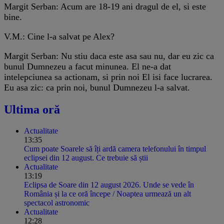
Margit Serban: Acum are 18-19 ani dragul de el, si este
bine.
V.M.: Cine l-a salvat pe Alex?
Margit Serban: Nu stiu daca este asa sau nu, dar eu zic ca
bunul Dumnezeu a facut minunea. El ne-a dat
intelepciunea sa actionam, si prin noi El isi face lucrarea.
Eu asa zic: ca prin noi, bunul Dumnezeu l-a salvat.
Ultima oră
Actualitate
13:35
Cum poate Soarele să îți ardă camera telefonului în timpul
eclipsei din 12 august. Ce trebuie să știi
Actualitate
13:19
Eclipsa de Soare din 12 august 2026. Unde se vede în
România și la ce oră începe / Noaptea urmează un alt
spectacol astronomic
Actualitate
12:28