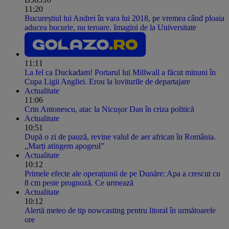
11:20
Bucureștiul lui Andrei în vara lui 2018, pe vremea când ploaia
aducea bucurie, nu teroare. Imagini de la Universitate
11:11
La fel ca Duckadam! Portarul lui Millwall a făcut minuni în
Cupa Ligii Angliei. Erou la loviturile de departajare
Actualitate
11:06
Crin Antonescu, atac la Nicușor Dan în criza politică
Actualitate
10:51
După o zi de pauză, revine valul de aer african în România.
„Marți atingem apogeul”
Actualitate
10:12
Primele efecte ale operațiunii de pe Dunăre: Apa a crescut cu
8 cm peste prognoză. Ce urmează
Actualitate
10:12
Alertă meteo de tip nowcasting pentru litoral în următoarele
ore