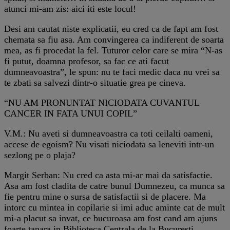
atunci mi-am zis: aici iti este locul!
Desi am cautat niste explicatii, eu cred ca de fapt am fost
chemata sa fiu asa. Am convingerea ca indiferent de soarta
mea, as fi procedat la fel. Tuturor celor care se mira “N-as
fi putut, doamna profesor, sa fac ce ati facut
dumneavoastra”, le spun: nu te faci medic daca nu vrei sa
te zbati sa salvezi dintr-o situatie grea pe cineva.
“NU AM PRONUNTAT NICIODATA CUVANTUL
CANCER IN FATA UNUI COPIL”
V.M.: Nu aveti si dumneavoastra ca toti ceilalti oameni,
accese de egoism? Nu visati niciodata sa leneviti intr-un
sezlong pe o plaja?
Margit Serban: Nu cred ca asta mi-ar mai da satisfactie.
Asa am fost cladita de catre bunul Dumnezeu, ca munca sa
fie pentru mine o sursa de satisfactii si de placere. Ma
intorc cu mintea in copilarie si imi aduc aminte cat de mult
mi-a placut sa invat, ce bucuroasa am fost cand am ajuns
foarte tanara in Biblioteca Centrala de la Bucuresti.