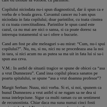
Copilului niciodata nu-i spun diagnosticul, dar ii spun ca e
vorba de o boala grava. Cuvantul cancer nu l-am spus
niciodata in fata copilului; doar parintilor, cu toata cinstea
si cu toata corectitudinea. Parintilor le spun cand este
cazul, ca nu mai are nici o sansa, si ca poate doresc sa
intrerupa tratamentul si sa-i ofere o bucurie.
Cand am fost pe alte meleaguri s-au mirat: “Cum, nu-i spui
copilului?”. Nu, nu, si nu, nici nu se procedeaza asa la noi
in tara, si nici acum nu as putea sa ma uit in fata lui si sa-i
spun asa ceva.
V.M.: In astfel de situatii tragice se spune de obicei ca “asa
a vrut Dumnezeu”. Cand insa copilul pleaca sanatos pe
poarta spitalului, se spune “asa a vrut doamna profesor”?
Margit Serban: Nuuu, nici vorba. Si ei, si noi, spunem ca
bunul Dumnezeu a vrut astfel si ne rugam sa ne dea si
noua intelepciune. Sigur ca multi raman cu un sentiment
de recunostinta. Chiar daca ma suna numai cinci fosti