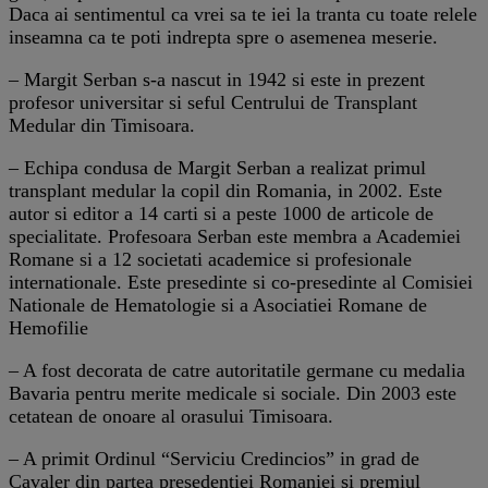
Daca ai sentimentul ca vrei sa te iei la tranta cu toate relele
inseamna ca te poti indrepta spre o asemenea meserie.
– Margit Serban s-a nascut in 1942 si este in prezent
profesor universitar si seful Centrului de Transplant
Medular din Timisoara.
– Echipa condusa de Margit Serban a realizat primul
transplant medular la copil din Romania, in 2002. Este
autor si editor a 14 carti si a peste 1000 de articole de
specialitate. Profesoara Serban este membra a Academiei
Romane si a 12 societati academice si profesionale
internationale. Este presedinte si co-presedinte al Comisiei
Nationale de Hematologie si a Asociatiei Romane de
Hemofilie
– A fost decorata de catre autoritatile germane cu medalia
Bavaria pentru merite medicale si sociale. Din 2003 este
cetatean de onoare al orasului Timisoara.
– A primit Ordinul “Serviciu Credincios” in grad de
Cavaler din partea presedentiei Romaniei si premiul