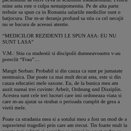
mine asta este o culpa nemaipomenita. Pe de alta parte
trebuie sa spun ca in Romania salariile medicilor sunt o
batjocura. Dar m-ar deranja profund sa stiu ca cel necajit
nu se bucura de aceeasi atentie.
“MEDICILOR REZIDENTI LE SPUN ASA: EU NU
SUNT LASA”
V.M.: Stiu ca studentii si discipolii dumneavoastra v-au
poreclit “Frau”…
Margit Serban: Probabil si din cauza ca sunt pe jumatate
nemtoaica. Dar poate ca mai mult decat asta, este si din
cauza educatiei mele saxone. Eu, de la bunica mea am
auzit numai trei cuvinte: Arbeit, Ordnung und Disziplin.
Acestea sunt cele trei lucruri care imi ordoneaza viata si
care m-au ajutat sa strabat o perioada cumplit de grea a
vietii mele.
Poate ca stradania mea si a sotului meu a fost un mod de a
supravietui tragediei prin care am trecut. Tin foarte mult la