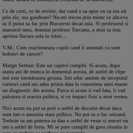
Ce de carti, ce de reviste, dar cand o sa apuc eu sa ma uit
prin ele, ma gandeam? Nu-mi trecea prin minte ce altceva
as fi putut sa fac prin Bucuresti decat asta. Si profesorul si
maestrul meu, domnul profesor Turcanu, a stiut sa tina
aprinsa flacara asta in mine…
V.M.: Cum reactioneaza copiii cand ii anuntati ca sunt
bolnavi de cancer?
Margit Serban: Este un capitol cumplit. Si acum, dupa
atatia ani de munca in domeniul acesta, de astfel de clipe
imi este intotdeauna groaza. Imi aduc aminte de inceputul
carierei cand am adus prima data la cunostinta unei mame
un diagnostic din acesta. Parca si acum ii vad fata, ii vad
paloarea si reactia psihica, si ce impact fizic a avut vestea.
Nici acum nu pot sa port o astfel de discutie decat daca
sunt intr-o anumita stare psihica. Nu pot sa o fac oricand.
Trebuie sa am puterea sa dau o astfel de veste si uneori nu
am o astfel de forta. Mi se pare cumplit de grea situatia in
care eu trebuie sa vorbesc cu parintele.