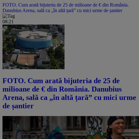
FOTO. Cum arată bijuteria de 25 de milioane de € din România.
Danubius Arena, sală ca „în altă țară” cu mici urme de șantier
08:21
FOTO. Cum arată bijuteria de 25 de
milioane de € din România. Danubius
Arena, sală ca „în altă țară” cu mici urme
de șantier