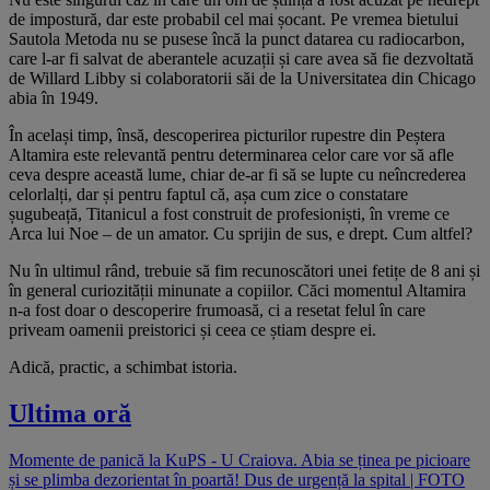
de impostură, dar este probabil cel mai șocant. Pe vremea bietului
Sautola Metoda nu se pusese încă la punct datarea cu radiocarbon,
care l-ar fi salvat de aberantele acuzații și care avea să fie dezvoltată
de Willard Libby si colaboratorii săi de la Universitatea din Chicago
abia în 1949.
În același timp, însă, descoperirea picturilor rupestre din Peștera
Altamira este relevantă pentru determinarea celor care vor să afle
ceva despre această lume, chiar de-ar fi să se lupte cu neîncrederea
celorlalți, dar și pentru faptul că, așa cum zice o constatare
șugubeață, Titanicul a fost construit de profesioniști, în vreme ce
Arca lui Noe – de un amator. Cu sprijin de sus, e drept. Cum altfel?
Nu în ultimul rând, trebuie să fim recunoscători unei fetițe de 8 ani și
în general curiozității minunate a copiilor. Căci momentul Altamira
n-a fost doar o descoperire frumoasă, ci a resetat felul în care
priveam oamenii preistorici și ceea ce știam despre ei.
Adică, practic, a schimbat istoria.
Ultima oră
Momente de panică la KuPS - U Craiova. Abia se ținea pe picioare
și se plimba dezorientat în poartă! Dus de urgență la spital | FOTO