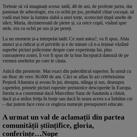
Trebuie să vă imaginați scena: tatăl, 48 de ani, de profesie jurist, dar
pasionat de arheologie, era cu ochii pe jos, probabil chiar cocoșat, să
vadă mai bine la lumina slabă a unei torțe, scotocind după unelte de
silex; Maria, dezinteresată de pietre și, ca orice copil, visând spre
stele, era cu ochii pe sus și pe pereți.
La un moment și-a interpelat tatăl: Ce sunt astea?, va fi spus. Abia
atunci și-a ridicat și el privirile și e de mirare că n-a leșinat văzând
superbe picturi policrome despre care experiența lui, plus
cunoașterea zonei, îi vor fi spus de la bun începutcă datează de pe
vremea uneltelor pe care le căuta.
Adică din preistorie. Mai exact din paleoliticul superior. În urmă cu
un fleac de vreo 36.000 de ani. Căci se aflau în azi celebrissima
Peșteră Altamira și aveau în jur, dreapta, stânga și sus, deasupra
capetelor, primele picturi rupestre preistorice descoperite în Europa.
Istoria n-a consemnat dacă Marcelino Sanz de Sautuola a chiuit,
dacă și-a strâns fetița în brațe sau dacă în seara aceea s-a îmbătat cui
– dar putem face ceea ce engleza numește presupuneri educate.
A urmat un val de aclamații din partea
comunității științifice, gloria,
conferințe…Nope