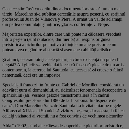
Ceea ce știm însă cu certitudinea documentelor este că, un an mai
târziu, Marcelino și-a publicat cercetările asupra peșterii, cu sprijinul
profesorului Juan de Vilanova y Piera. A urmat un val de aclamații
din partea comunității științifice, gloria, conferințe… Nope.
Majoritatea experților, dintre care unii poate nu călcaseră vreodată
într-o peșteră (sunt răutăcios, dar merită) au respins originea
preistorică a picturilor pe motiv că ființele umane preistorice nu
puteau avea o gândire abstractă și asemenea abilități artistice.
Și atunci, ce erau totuși acele picturi, a căror existență nu putea fi
negată? Ați ghicit: s-a vehiculat ideea că fuseseră pictate de un artist
contemporan, la cererea lui Sautuola, ca acesta să-și creeze o faimă
nemeritată, deci era un impostor!
Specialiștii francezi, în frunte cu Gabriel de Mortillet, considerat un
adevărat guru al domeniului, au ridiculizat fenomenala descoperire a
spaniolului (ah! veșnica gelozie trasnsfrontalieră!) în cadrul
Congresului preistoric din 1880 de la Lisabona. În disperare de
cauză, Don Marcelino Sanz de Sautuola l-a invitat chiar pe regele
Alfonso al XII-lea al Spaniei să viziteze peștera, dar acesta, la fel ca
ceilalți vizitatori ai vremii, nu a fost convins de vechimea picturilor.
Abia în 1902, când alte câteva descoperiri ale picturilor preistorice,