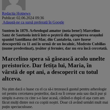
Redactia Hotnews
Publicat: 02.06.2024 09:36
Adaugă-ne ca sursă preferată în Google
Suntem în 1879. Arheologul amator (nota bene!) Marcelino
Sanz de Sautuola intră într-o peșteră din apropierea orașului
spaniol Santillana del Mar, din Cantabria, care fusese
descoperită cu 11 ani în urmă de un localnic, Modesto Cubillas
(nume predestinat), țesător și fermier, dar nu era încă cercetată.
Marcelino spera să găsească acolo unelte
preistorice. Dar fetița lui, Maria, în
vârstă de opt ani, a descoperit cu totul
altceva.
Nu știm dacă o luase cu el ca să-i trezească gustul pentru arheologie
ori pentru cercetarea peșterilor, dacă ea îi ceruse asta sau dacă pur și
simplu n-avea cu cine s-o lase acasă, cărând-o după el așa cum am
făcut mulți dintre noi cu copiii noștri. Doar că având urmări mult mai
puțin spectaculoase.