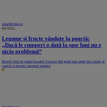
smartliving.ro
04 AUG.
Legume și fructe vândute la poartă:
„Dacă le cumperi o dată la șase luni nu e
nicio problemă“
Beach club pe malul lacului: 6 locuri din toată țara unde faci plajă, te
cazezi și practici sporturi nautice
lovedeco.ro