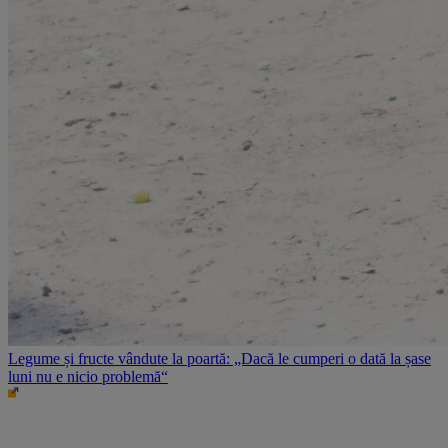
Legume și fructe vândute la poartă: „Dacă le cumperi o dată la șase
luni nu e nicio problemă“