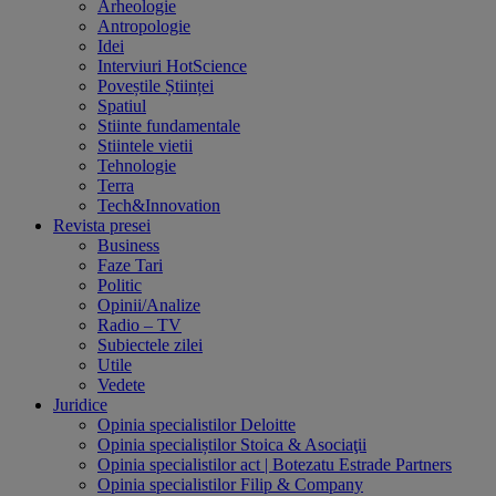
Arheologie
Antropologie
Idei
Interviuri HotScience
Poveștile Științei
Spatiul
Stiinte fundamentale
Stiintele vietii
Tehnologie
Terra
Tech&Innovation
Revista presei
Business
Faze Tari
Politic
Opinii/Analize
Radio – TV
Subiectele zilei
Utile
Vedete
Juridice
Opinia specialistilor Deloitte
Opinia specialiștilor Stoica & Asociaţii
Opinia specialistilor act | Botezatu Estrade Partners
Opinia specialistilor Filip & Company