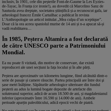
inclusiv, în 1901, cele din peșterile Font-de-Gaume la Les Eyzies-
de-Tayac, în Franța (ce ironie!), au dovedit că Marcelino Sanz de
Sautuola avea dreptate, societatea științifică și-a recunoscut gafa, iar
arheologul francez Émile Cartailhac a publicat în revista
L’Anthropologie un articol intitulat „Mea culpa d’un sceptique”.
Doar că la ora aceea spaniolul murise de 14 ani și n-a apucat să-și
vadă reabilitarea…
În 1985, Peștera Altamira a fost declarată
de către UNESCO parte a Patrimoniului
Mondial.
Ea nu poate fi vizitată, din motive de conservare, dar există
reproduceri ale unei secțiuni la fața locului și în alte părți.
Peștera are aproximativ un kilometru lungime, fiind alcătuită dintr-o
serie de pasaje și camere răsucite. Partea principală are între doi şi
șase metri înălțime. Săpăturile arheologice ulterioare din fundul
peșterii au adus la lumină bogate depozite de artefacte din
solutreanul superior, adică de acum 18.500 de ani, și magdalenianul
inferior (aproximativ între 16.590 și 14.000 de ani). Ambele
perioade aparțin paleoliticului, adică epocii vechi de piatră.
Nu este singurul caz în care un om de știință a fost acuzat pe nedrept