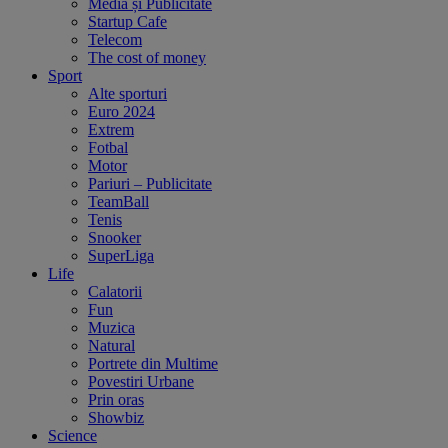
Media și Publicitate
Startup Cafe
Telecom
The cost of money
Sport
Alte sporturi
Euro 2024
Extrem
Fotbal
Motor
Pariuri – Publicitate
TeamBall
Tenis
Snooker
SuperLiga
Life
Calatorii
Fun
Muzica
Natural
Portrete din Multime
Povestiri Urbane
Prin oras
Showbiz
Science