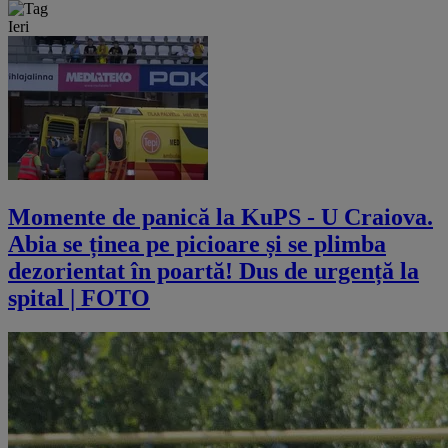
Ieri
Momente de panică la KuPS - U Craiova.
Abia se ținea pe picioare și se plimba
dezorientat în poartă! Dus de urgență la
spital | FOTO