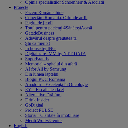
Opinia specialistilor Schoenherr & Asociatii
Proiecte
Facem România bine
Conectăm Romania. Oriunde ar fi.
Pagini de [cod]
Totul pentru pacienți #SănătoșiAcasă
GatadeBusiness
Adevărul despre greutatea ta
Știi că merită!
In house by ING
Digitalizare IMM by NTT DATA
SuperBrands
Memorial – spitalul din afară
AI for All by Samsung
Din lumea laptelui
Blogul PwC Romania
Anadolu – Excelență în Oncologie
EY – Fiscalitatea la zi
Alternative fără fum
Drink Insider
GoDigital
Proiect PULSE
Storia – Claritate în imobiliare
Meriți Wolt+/Genius
English