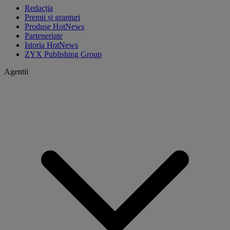
Redacția
Premii și granturi
Produse HotNews
Parteneriate
Istoria HotNews
ZYX Publishing Group
Agentii