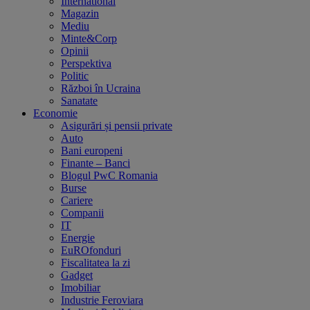
International
Magazin
Mediu
Minte&Corp
Opinii
Perspektiva
Politic
Război în Ucraina
Sanatate
Economie
Asigurări și pensii private
Auto
Bani europeni
Finante – Banci
Blogul PwC Romania
Burse
Cariere
Companii
IT
Energie
EuROfonduri
Fiscalitatea la zi
Gadget
Imobiliar
Industrie Feroviara