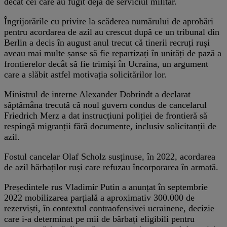
decât cei care au fugit deja de serviciul militar.
Îngrijorările cu privire la scăderea numărului de aprobări
pentru acordarea de azil au crescut după ce un tribunal din
Berlin a decis în august anul trecut că tinerii recruți ruși
aveau mai multe șanse să fie repartizați în unități de pază a
frontierelor decât să fie trimiși în Ucraina, un argument
care a slăbit astfel motivația solicitărilor lor.
Ministrul de interne Alexander Dobrindt a declarat
săptămâna trecută că noul guvern condus de cancelarul
Friedrich Merz a dat instrucțiuni poliției de frontieră să
respingă migranții fără documente, inclusiv solicitanții de
azil.
Fostul cancelar Olaf Scholz susținuse, în 2022, acordarea
de azil bărbaților ruși care refuzau încorporarea în armată.
Președintele rus Vladimir Putin a anunțat în septembrie
2022 mobilizarea parțială a aproximativ 300.000 de
rezerviști, în contextul contraofensivei ucrainene, decizie
care i-a determinat pe mii de bărbați eligibili pentru