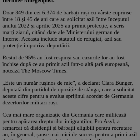
Berliner Morgenpost.
Doar 349 din cei 6.374 de bărbați ruși cu vârste cuprinse
între 18 și 45 de ani care au solicitat azil între începutul
anului 2022 și aprilie 2025 au primit protecție, a scris
marți ziarul, citând date ale Ministerului german de
Interne. Aceasta include statutul de refugiat, azil sau
protecție împotriva deportării.
Restul de 95% au fost respinși sau cazurile lor au fost
închise după ce au primit azil într-o altă țară europeană,
notează The Moscow Times.
„Este un număr rușinos de mic”, a declarat Clara Bünger,
deputată din partidul de opoziție de stânga, care a solicitat
aceste cifre pentru a evalua sprijinul acordat de Germania
dezertorilor militari ruși.
Cea mai mare organizație din Germania care militează
pentru apărarea drepturilor imigranților, Pro Asyl, a
remarcat că disidenții și bărbații eligibili pentru recrutare
au, în general, șanse mai mici de succes pentru a primi azil