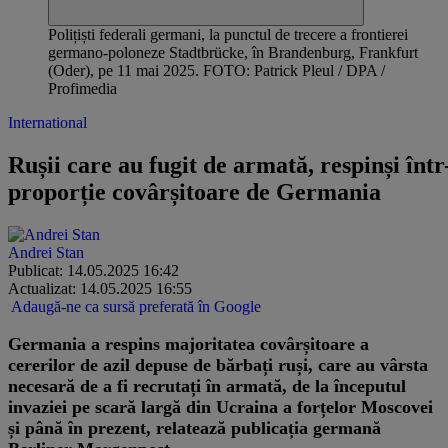
Polițiști federali germani, la punctul de trecere a frontierei
germano-poloneze Stadtbrücke, în Brandenburg, Frankfurt
(Oder), pe 11 mai 2025. FOTO: Patrick Pleul / DPA /
Profimedia
International
Rușii care au fugit de armată, respinși într
proporție covârșitoare de Germania
Andrei Stan
Publicat: 14.05.2025 16:42
Actualizat: 14.05.2025 16:55
Adaugă-ne ca sursă preferată în Google
Germania a respins majoritatea covârșitoare a
cererilor de azil depuse de bărbați ruși, care au vârsta
necesară de a fi recrutați în armată, de la începutul
invaziei pe scară largă din Ucraina a forțelor Moscovei
și până în prezent, relatează publicația germană