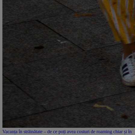
Vacanța în străinătate – de ce poți avea costuri de roaming chiar și în