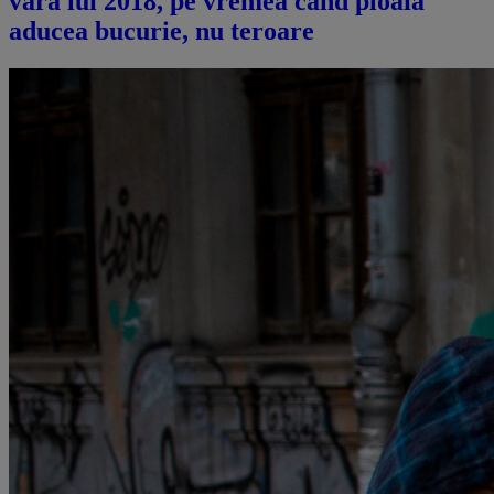
vara lui 2018, pe vremea când ploaia
aducea bucurie, nu teroare