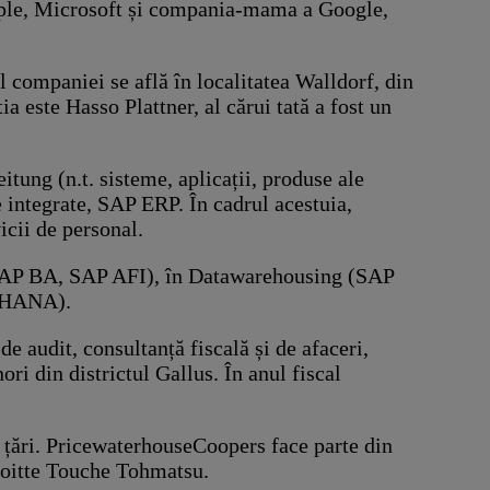
 Apple, Microsoft și compania-mama a Google,
companiei se află în localitatea Walldorf, din
 este Hasso Plattner, al cărui tată a fost un
ung (n.t. sisteme, aplicații, produse ale
e integrate, SAP ERP. În cadrul acestuia,
icii de personal.
– SAP BA, SAP AFI), în Datawarehousing (SAP
P HANA).
 audit, consultanță fiscală și de afaceri,
ori din districtul Gallus. În anul fiscal
 țări. PricewaterhouseCoopers face parte din
loitte Touche Tohmatsu.