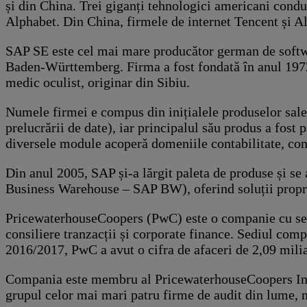
și din China. Trei giganți tehnologici americani cond
Alphabet. Din China, firmele de internet Tencent și Ali
SAP SE este cel mai mare producător german de softwar
Baden-Württemberg. Firma a fost fondată în anul 1972, d
medic oculist, originar din Sibiu.
Numele firmei e compus din inițialele produselor sale
prelucrării de date), iar principalul său produs a fost
diversele module acoperă domeniile contabilitate, contr
Din anul 2005, SAP și-a lărgit paleta de produse și 
Business Warehouse – SAP BW), oferind soluții pro
PricewaterhouseCoopers (PwC) este o companie cu sediu
consiliere tranzacții și corporate finance. Sediul compa
2016/2017, PwC a avut o cifra de afaceri de 2,09 milia
Compania este membru al PricewaterhouseCoopers Inter
grupul celor mai mari patru firme de audit din lume,