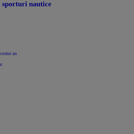
i sporturi nautice
acestui an
tu