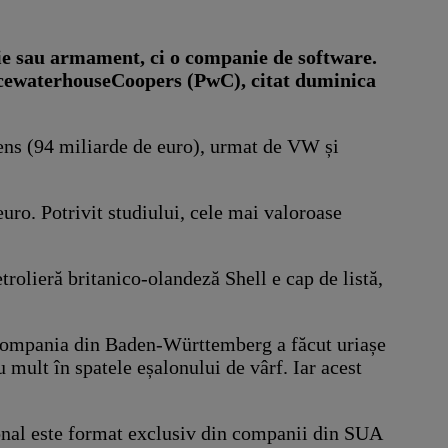
ie sau armament, ci o companie de software.
ricewaterhouseCoopers (PwC), citat duminica
ens (94 miliarde de euro), urmat de VW și
uro. Potrivit studiului, cele mai valoroase
rolieră britanico-olandeză Shell e cap de listă,
, compania din Baden-Württemberg a făcut uriașe
 mult în spatele eșalonului de vârf. Iar acest
ional este format exclusiv din companii din SUA