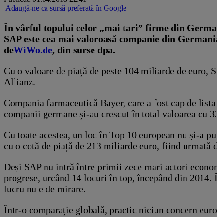
Adaugă-ne ca sursă preferată în Google
În vârful topului celor „mai tari” firme din Germa
SAP este cea mai valoroasă companie din Germania,
de
WiWo.de
, din surse dpa.
Cu o valoare de piață de peste 104 miliarde de euro, 
Allianz.
Compania farmaceutică Bayer, care a fost cap de lista 
companii germane și-au crescut în total valoarea cu 3
Cu toate acestea, un loc în Top 10 european nu și-a pu
cu o cotă de piață de 213 miliarde euro, fiind urmată 
Deși SAP nu intră între primii zece mari actori econ
progrese, urcând 14 locuri în top, începând din 2014. 
lucru nu e de mirare.
Într-o comparație globală, practic niciun concern eur