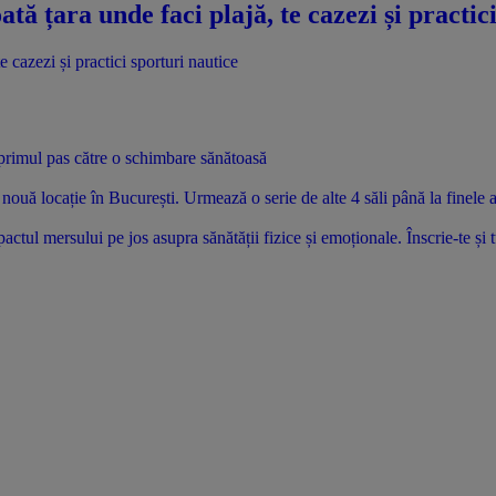
ată țara unde faci plajă, te cazezi și practic
i primul pas către o schimbare sănătoasă
uă locație în București. Urmează o serie de alte 4 săli până la finele 
tul mersului pe jos asupra sănătății fizice și emoționale. Înscrie-te și 