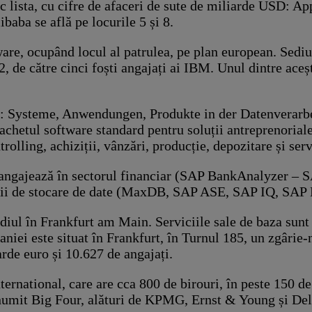
uc lista, cu cifre de afaceri de sute de miliarde USD:
baba se află pe locurile 5 și 8.
e, ocupând locul al patrulea, pe plan european. Sediul 
e către cinci foști angajați ai IBM. Unul dintre aceștia
: Systeme, Anwendungen, Produkte in der Datenverarbeit
 pachetul software standard pentru soluții antreprenorial
olling, achiziții, vânzări, producție, depozitare și serv
se angajează în sectorul financiar (SAP BankAnalyzer 
prii de stocare de date (MaxDB, SAP ASE, SAP IQ, SA
l în Frankfurt am Main. Serviciile sale de baza sunt de
niei este situat în Frankfurt, în Turnul 185, un zgârie-n
rde euro și 10.627 de angajați.
national, care are cca 800 de birouri, în peste 150 de
 numit Big Four, alături de KPMG, Ernst & Young și De