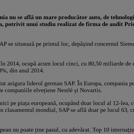
nia nu se află un mare producător auto, de tehnolog
 potrivit unui studiu realizat de firma de audit P
SAP se situează pe primul loc, depășind concernul Siem
în 2014, ocupă acum locul cinci, cu 80,50 miliarde de e
3%, din anul 2014.
tut asigura liderul german SAP. În Europa, compania pet
de companiile elvețiene Nestlé și Novartis.
omici pe piața europeană, ocupând doar locul al 12-lea
În clasamentul mondial, SAP se află doar pe locul 63, cu
opean nu poate ține pasul, cu adevărat. Top 10 internaț