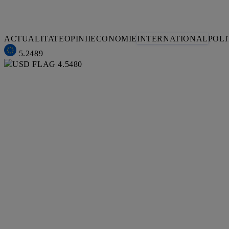
ACTUALITATE
OPINII
ECONOMIE
INTERNATIONAL
POLI
5.2489
4.5480