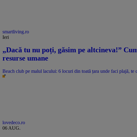
smartliving.ro
Ieri
„Dacă tu nu poți, găsim pe altcineva!” Cum 
resurse umane
Beach club pe malul lacului: 6 locuri din toată țara unde faci plajă, te c
lovedeco.ro
06 AUG.