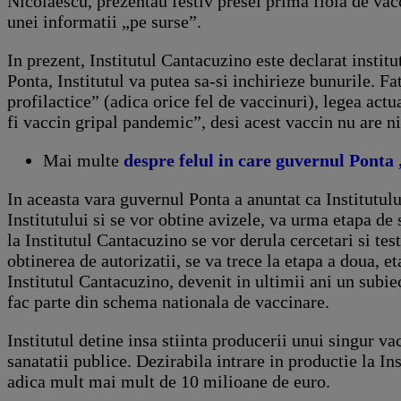
Nicolaescu, prezentau festiv presei prima fiola de vacc
unei informatii „pe surse”.
In prezent, Institutul Cantacuzino este declarat institu
Ponta, Institutul va putea sa-si inchirieze bunurile. 
profilactice” (adica orice fel de vaccinuri), legea act
fi vaccin gripal pandemic”, desi acest vaccin nu are ni
Mai multe
despre felul in care guvernul Ponta „
In aceasta vara guvernul Ponta a anuntat ca Institutulu
Institutului si se vor obtine avizele, va urma etapa d
la Institutul Cantacuzino se vor derula cercetari si test
obtinerea de autorizatii, se va trece la etapa a doua, e
Institutul Cantacuzino, devenit in ultimii ani un subie
fac parte din schema nationala de vaccinare.
Institutul detine insa stiinta producerii unui singur v
sanatatii publice. Dezirabila intrare in productie la I
adica mult mai mult de 10 milioane de euro.