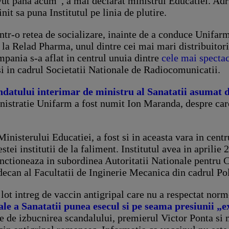
avut pana acum”, a mai declarat ministrul Educatiei. Adr
nit sa puna Institutul pe linia de plutire.
r-o retea de socializare, inainte de a conduce Unifarm, 
au la Relad Pharma, unul dintre cei mai mari distribui
mpania s-a aflat in centrul unuia dintre
cele mai specta
i in cadrul Societatii Nationale de Radiocomunicatii.
datului interimar de ministru al Sanatatii asumat 
inistratie Unifarm a fost numit Ion Maranda, despre ca
inisterului Educatiei, a fost si in aceasta vara in cent
stei institutii de la faliment. Institutul avea in aprilie
functioneaza in subordinea Autoritatii Nationale pentru 
decan al Facultatii de Inginerie Mecanica din cadrul Po
 lot intreg de vaccin antigripal care nu a respectat nor
e a Sanatatii punea esecul si pe seama presiunii „ex
e de izbucnirea scandalului, premierul Victor Ponta si m