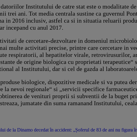
datoriilor Institutului de catre stat este o modalitate d
mii trei ani. Tot media centrala sustine ca guvernul Pon
 in 2016 inclusiv, astfel ca si in situatia reluarii produ
oar incepand cu anul 2017.
tivitati de cercetare-dezvoltare in domeniul microbiolo
ai multe activitati precise, printre care cercetare in ve
te respiratorii, al hepatitelor virale, retrovirusurilor, 
stante de origine biologica cu proprietati terapeutice“ 
nal al Institutului, dar si cel de gazda al laboratoarelo
produse biologice, dispozitive medicale si va putea deru
 la nevoi regionale“ si „servicii specifice farmaceutice
obtinerea de venituri proprii si subventii de la buget pr
istreaza, jumatate din suma ramanand Institutului, ceal
i de la Dinamo decedat în accident: „Șoferul de 83 de ani nu figura în