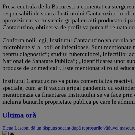
Presa centrala de la Bucuresti a comentat ca stergerea 
responsabili de soarta Institutului Cantacuzino in ulti
aprovizionarea cu vaccin gripal cu alti producatori pana
Cantacuzino, obtinerea de profit va putea fi reluata d
Conform noii legi, Institutul Cantacuzino va derula ac
microbiene si al bolilor infectioase. Sunt mentionate m
pentru diagnostic“; studiul tuberculozei, infectiilor acu
National de Sanatate Publica“; „identificarea unor sub
produse de uz medical“. Este mentionat si rolul educatio
Institutul Cantacuzino va putea comercializa reactivi, 
speciale, cum ar fi vaccin gripal pandemic cu extindere
mentioneaza ca finantarea Institutului se va face prin 
inchiria bunurile proprietate publica pe care le admin
Ultima oră
Elena Lasconi dă un răspuns șocant după reproșurile văduvei maseurulu