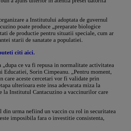
un a ajuns ulterior in atentia presei datorita
eorganizare a Institutului adoptata de guvernul
tacuzino poate produce „preparate biologice
tati de productie pentru situatii speciale, cum ar
ntei starii de sanatate a populatiei.
teti citi aici.
a „dupa ce va fi repusa in normalitate activitatea
rului Educatiei, Sorin Cimpeanu. „Pentru moment,
n care aceste cercetari vor fi validate prin
etapa ulterioara este insa adevarata miza la
re la Institutul Cantacuzino a vaccinurilor care
l din urma nefiind un vaccin cu rol in securitatea
este imposibila fara o investitie consistenta,