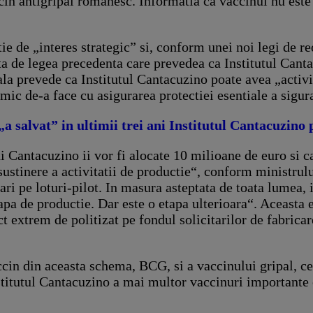
in antigripal romanesc. Informatia ca vaccinul nu este b
tie de „interes strategic” si, conform unei noi legi de r
Fata de legea precedenta care prevedea ca Institutul Can
uala prevede ca Institutul Cantacuzino poate avea „activi
mic de-a face cu asigurarea protectiei esentiale a sigura
a salvat” in ultimii trei ani Institutul Cantacuzino pu
i Cantacuzino ii vor fi alocate 10 milioane de euro si c
e sustinere a activitatii de productie“, conform minist
ari pe loturi-pilot. In masura asteptata de toata lumea, i
tapa de productie. Dar este o etapa ulterioara“. Aceasta 
ct extrem de politizat pe fondul solicitarilor de fabrica
accin din aceasta schema, BCG, si a vaccinului gripal, ce
nstitutul Cantacuzino a mai multor vaccinuri importante 