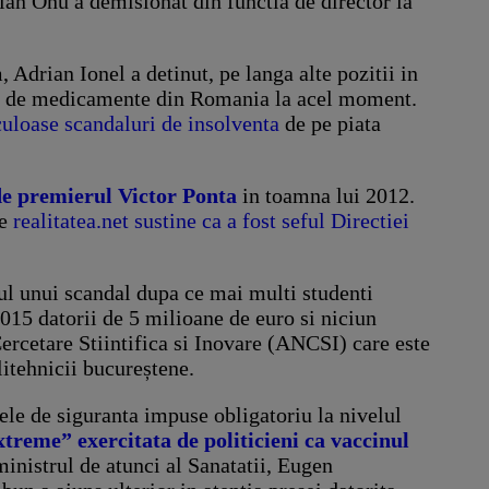
ian Onu a demisionat din functia de director la
Adrian Ionel a detinut, pe langa alte pozitii in
tori de medicamente din Romania la acel moment.
culoase scandaluri de insolventa
de pe piata
de premierul Victor Ponta
in toamna lui 2012.
re
realitatea.net sustine ca a fost seful Directiei
rul unui scandal dupa ce mai multi studenti
 2015 datorii de 5 milioane de euro si niciun
Cercetare Stiintifica si Inovare (ANCSI) care este
litehnicii bucureștene.
mele de siguranta impuse obligatoriu la nivelul
treme” exercitata de politicieni ca vaccinul
inistrul de atunci al Sanatatii, Eugen