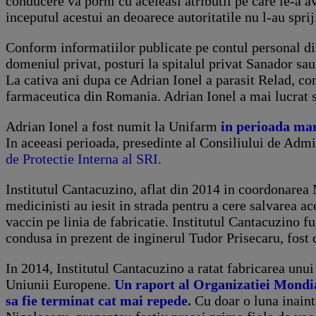
conducere va porni cu aceleasi atributii pe care le-a 
inceputul acestui an deoarece autoritatile nu l-au spriji
Conform informatiilor publicate pe contul personal dint
domeniul privat, posturi la spitalul privat Sanador s
La cativa ani dupa ce Adrian Ionel a parasit Relad, co
farmaceutica din Romania. Adrian Ionel a mai lucrat s
Adrian Ionel a fost numit la Unifarm
in perioada man
In aceeasi perioada, presedinte al Consiliului de Adm
de Protectie Interna al SRI
.
Institutul Cantacuzino, aflat din 2014 in coordonarea M
medicinisti au iesit in strada pentru a cere salvarea ace
vaccin pe linia de fabricatie. Institutul Cantacuzino 
condusa in prezent de inginerul Tudor Prisecaru, fost 
In 2014, Institutul Cantacuzino a ratat fabricarea unui
Uniunii Europene.
Un raport al Organizatiei Mondial
sa fie terminat cat mai repede
.
Cu doar o luna inaint