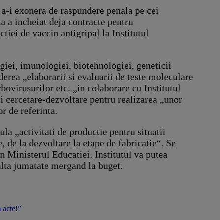
e a-i exonera de raspundere penala pe cei
ta a incheiat deja contracte pentru
ctiei de vaccin antigripal la Institutul
giei, imunologiei, biotehnologiei, geneticii
derea „elaborarii si evaluarii de teste moleculare
arbovirusurilor etc. „in colaborare cu Institutul
si cercetare-dezvoltare pentru realizarea „unor
r de referinta.
la „activitati de productie pentru situatii
, de la dezvoltare la etape de fabricatie“. Se
in Ministerul Educatiei. Institutul va putea
alta jumatate mergand la buget.
 acte!”