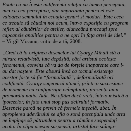
Poate că nu îi este indiferentă relația cu lumea percepută,
nici cu cea perceptivă, dar importantă pentru el este
valoarea semnului în ecuația genuri și moduri. Este ceea
ce trebuie să căutăm noi acum, într-o expoziție cu program
reflex al căutărilor de atelier, alunecând precauți spre
capcanele analitice pentru a ne opri în fața artei de idei.”
– Virgil Mocanu, critic de artă, 2008.
„Cred că la originea desenelor lui Gyorgy Mihail stă o
mirare relativistă, iute depășită, căci artistul ocolește
fenomenul, convins că va da de forțele inaparente care i-
au dat naștere. Este absurd însă ca tocmai existența
acestor forțe să fie “formalizată”, deformalizată ori
codificată. Gyorgy sugerează atunci, printr-o succesiune
de momente cu configurație neîmplinită, prezența unui
promordiu nativ. Atât. Ne aflăm dacă vreți, într-o mistică a
ipotezelor, în fața unui stop pus delirului formativ.
Desenele parcă ne previn că formele înșeală, abat. În
apropierea adevărului se afla o zonă potențiala unde arta
ne împinge să pătrundem pentru a rămâne suspendați
acolo. În clipa acestei suspensii, artistul face stânga-