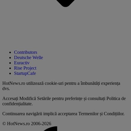
Contributors
Deutsche Welle
Euractiv
Rise Project
StartupCafe
HotNews.ro utilizează
cookie-uri pentru a îmbunătăți experiența
dvs
.
Accesați
Modifică Setările
pentru preferințe și consultați
Politica de
confidențialitate
.
Continuarea navigării implică acceptarea
Termenilor și Condițiilor
.
© HotNews.ro 2006-2026