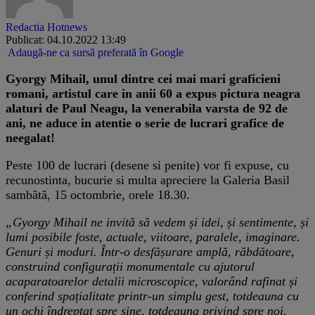
Redactia Hotnews
Publicat: 04.10.2022 13:49
Adaugă-ne ca sursă preferată în Google
Gyorgy Mihail, unul dintre cei mai mari graficieni
romani, artistul care in anii 60 a expus pictura neagra
alaturi de Paul Neagu, la venerabila varsta de 92 de
ani, ne aduce in atentie o serie de lucrari grafice de
neegalat!
Peste 100 de lucrari (desene si penite) vor fi expuse, cu
recunostinta, bucurie si multa apreciere la Galeria Basil
sambătă, 15 octombrie, orele 18.30.
„Gyorgy Mihail ne invită să vedem și idei, și sentimente, și
lumi posibile foste, actuale, viitoare, paralele, imaginare.
Genuri și moduri. Într-o desfășurare amplă, răbdătoare,
construind configurații monumentale cu ajutorul
acaparatoarelor detalii microscopice, valorând rafinat și
conferind spațialitate printr-un simplu gest, totdeauna cu
un ochi îndreptat spre sine, totdeauna privind spre noi.