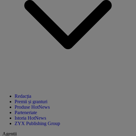
Redacția
Premii și granturi
Produse HotNews
Parteneriate
Istoria HotNews
ZYX Publishing Group
Agentii