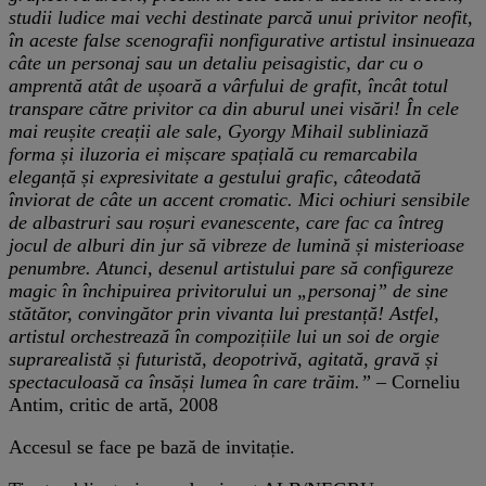
studii ludice mai vechi destinate parcă unui privitor neofit,
în aceste false scenografii nonfigurative artistul insinueaza
câte un personaj sau un detaliu peisagistic, dar cu o
amprentă atât de ușoară a vârfului de grafit, încât totul
transpare către privitor ca din aburul unei visări! În cele
mai reușite creații ale sale, Gyorgy Mihail subliniază
forma și iluzoria ei mișcare spațială cu remarcabila
eleganță și expresivitate a gestului grafic, câteodată
înviorat de câte un accent cromatic. Mici ochiuri sensibile
de albastruri sau roșuri evanescente, care fac ca întreg
jocul de alburi din jur să vibreze de lumină și misterioase
penumbre. Atunci, desenul artistului pare să configureze
magic în închipuirea privitorului un „personaj” de sine
stătător, convingător prin vivanta lui prestanță! Astfel,
artistul orchestrează în compozițiile lui un soi de orgie
suprarealistă și futuristă, deopotrivă, agitată, gravă și
spectaculoasă ca însăși lumea în care trăim.”
– Corneliu
Antim, critic de artă, 2008
Accesul se face pe bază de invitație.