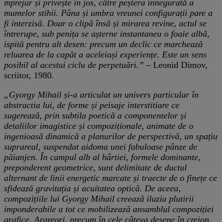
mprejur și privește în jos, către peștera înnegurată a
mumelor stihii. Pâna și umbra vreunei configurații pare a
fi interzisă. Doar o clipă însă și mirarea revine, actul se
întrerupe, sub penița se așterne instantaneu o foaie albă,
ispită pentru alt desen: precum un declic ce marchează
reluarea de la capăt a aceleiași experiențe. Este un sens
posibil al acestui ciclu de perpetuări.”
– Leonid Dimov,
scriitor, 1980.
„Gyorgy Mihail și-a articulat un univers particular în
abstractia lui, de forme și peisaje interstitiare ce
sugerează, prin subtila poetică a componentelor și
detaliilor imagistice și compoziționale, animate de o
ingenioasă dinamică a planurilor de perspectivă, un spațiu
suprareal, suspendat aidoma unei fabuloase pânze de
păianjen. În campul alb al hârtiei, formele dominante,
preponderent geometrice, sunt delimitate de ductul
alternant de linii energetic marcate și traecte de o finețe ce
sfidează gravitația și acuitatea optică. De aceea,
compozițiile lui Gyorgy Mihail creează iluzia plutirii
imponderabile a tot ce mobilizează ansamblul compoziției
grafice. Arareori, precum în cele câteva desene în creion,