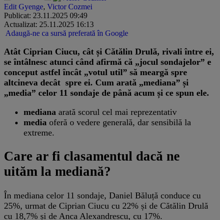
Edit Gyenge
,
Victor Cozmei
Publicat: 23.11.2025 09:49
Actualizat: 25.11.2025 16:13
Adaugă-ne ca sursă preferată în Google
Atât Ciprian Ciucu, cât și Cătălin Drulă, rivali între ei,
se întâlnesc atunci când afirmă că „jocul sondajelor” e
conceput astfel încât „votul util” să meargă spre
altcineva decât spre ei. Cum arată „mediana” și
„media” celor 11 sondaje de până acum și ce spun ele.
mediana
arată scorul cel mai reprezentativ
media
oferă o vedere generală, dar sensibilă la
extreme.
Care ar fi clasamentul dacă ne
uităm la mediană?
În mediana celor 11 sondaje, Daniel Băluță conduce cu
25%, urmat de Ciprian Ciucu cu 22% și de Cătălin Drulă
cu 18,7% și de Anca Alexandrescu, cu 17%.