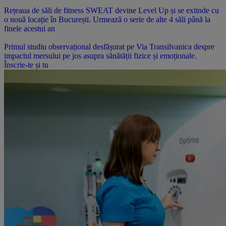
Rețeaua de săli de fitness SWEAT devine Level Up și se extinde cu
o nouă locație în București. Urmează o serie de alte 4 săli până la
finele acestui an
Primul studiu observațional desfășurat pe Via Transilvanica despre
impactul mersului pe jos asupra sănătății fizice și emoționale.
Înscrie-te și tu