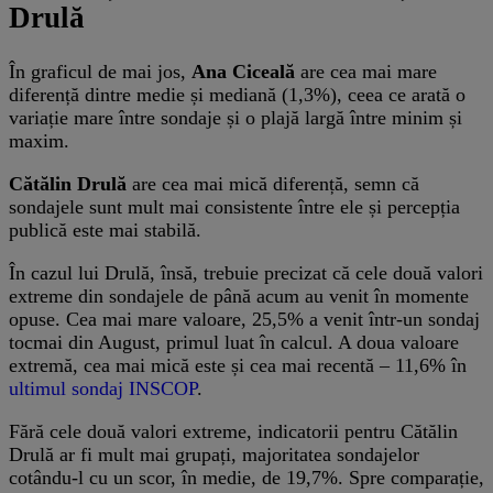
Drulă
În graficul de mai jos,
Ana Ciceală
are cea mai mare
diferență dintre medie și mediană (1,3%), ceea ce arată o
variație mare între sondaje și o plajă largă între minim și
maxim.
Cătălin Drulă
are cea mai mică diferență, semn că
sondajele sunt mult mai consistente între ele și percepția
publică este mai stabilă.
În cazul lui Drulă, însă, trebuie precizat că cele două valori
extreme din sondajele de până acum au venit în momente
opuse. Cea mai mare valoare, 25,5% a venit într-un sondaj
tocmai din August, primul luat în calcul. A doua valoare
extremă, cea mai mică este și cea mai recentă – 11,6% în
ultimul sondaj INSCOP
.
Fără cele două valori extreme, indicatorii pentru Cătălin
Drulă ar fi mult mai grupați, majoritatea sondajelor
cotându-l cu un scor, în medie, de 19,7%. Spre comparație,