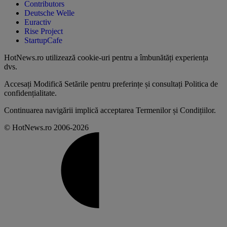
Contributors
Deutsche Welle
Euractiv
Rise Project
StartupCafe
HotNews.ro utilizează
cookie-uri pentru a îmbunătăți experiența
dvs
.
Accesați
Modifică Setările
pentru preferințe și consultați
Politica de
confidențialitate
.
Continuarea navigării implică acceptarea
Termenilor și Condițiilor
.
© HotNews.ro 2006-2026