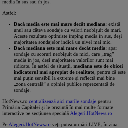
media în sus sau în jos.
Astfel:
Dacă
media
este mai mare decât
mediana
: există
unul sau câteva sondaje cu valori neobișuit de mari.
Aceste rezultate optimiste împing media în sus, deși
majoritatea sondajelor indică un nivel mai mic.
Dacă
mediana
este mai mare decât media
: apar
sondaje cu scoruri neobișuit de mici, care „trag”
media în jos, deși majoritatea valorilor sunt mai
ridicate. În astfel de situații,
mediana este de obicei
indicatorul mai apropiat de realitate
, pentru că este
mai puțin sensibil la extreme și reflectă mai bine
„zona centrală” a opiniei publice reprezentată de
sondaje.
HotNews.ro
centralizează aici marile sondaje
pentru
Primăria Capitalei și le prezintă în mai multe formate
interactive pe secțiunea specială
Alegeri.HotNews.ro
Pe
Alegeri.HotNews.ro
veți putea urmări LIVE, în ziua