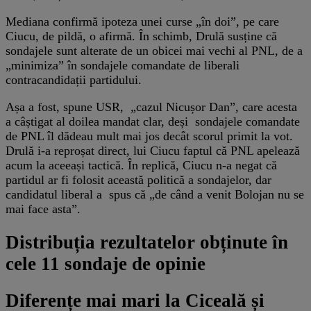
Mediana confirmă ipoteza unei curse „în doi”, pe care
Ciucu, de pildă, o afirmă. În schimb, Drulă susține că
sondajele sunt alterate de un obicei mai vechi al PNL, de a
„minimiza” în sondajele comandate de liberali
contracandidații partidului.
Așa a fost, spune USR, „cazul Nicușor Dan”, care acesta
a câștigat al doilea mandat clar, deși sondajele comandate
de PNL îl dădeau mult mai jos decât scorul primit la vot.
Drulă i-a reproșat direct, lui Ciucu faptul că PNL apelează
acum la aceeași tactică. În replică, Ciucu n-a negat că
partidul ar fi folosit această politică a sondajelor, dar
candidatul liberal a spus că „de când a venit Bolojan nu se
mai face asta”.
Distribuția rezultatelor obținute în
cele 11 sondaje de opinie
Diferențe mai mari la Ciceală și