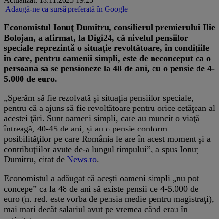
Actualizat: 18.11.2025 19:23
Adaugă-ne ca sursă preferată în Google
Economistul Ionuţ Dumitru, consilierul premierului Ilie
Bolojan, a afirmat, la Digi24, că nivelul pensiilor
speciale reprezintă o situație revoltătoare, în condițiile
în care, pentru oamenii simpli, este de neconceput ca o
persoană să se pensioneze la 48 de ani, cu o pensie de 4-
5.000 de euro.
„Sperăm să fie rezolvată şi situaţia pensiilor speciale,
pentru că a ajuns să fie revoltătoare pentru orice cetăţean al
acestei ţări. Sunt oameni simpli, care au muncit o viaţă
întreagă, 40-45 de ani, şi au o pensie conform
posibilităţilor pe care România le are în acest moment şi a
contribuţiilor avute de-a lungul timpului”, a spus Ionuţ
Dumitru, citat de
News.ro
.
Economistul a adăugat că aceşti oameni simpli „nu pot
concepe” ca la 48 de ani să existe pensii de 4-5.000 de
euro (n. red. este vorba de pensia medie pentru magistraţi),
mai mari decât salariul avut pe vremea când erau în