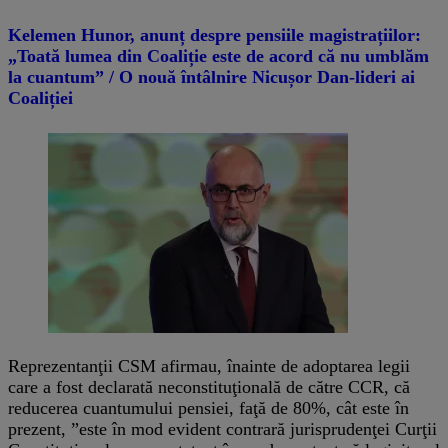
Kelemen Hunor, anunț despre pensiile magistrațiilor:
„Toată lumea din Coaliție este de acord că nu umblăm
la cuantum” / O nouă întâlnire Nicușor Dan-lideri ai
Coaliției
Reprezentanţii CSM afirmau, înainte de adoptarea legii
care a fost declarată neconstituţională de către CCR, că
reducerea cuantumului pensiei, faţă de 80%, cât este în
prezent, ”este în mod evident contrară jurisprudenţei Curţii