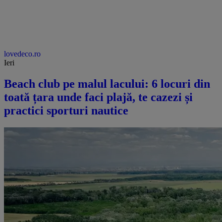
lovedeco.ro
Ieri
Beach club pe malul lacului: 6 locuri din
toată țara unde faci plajă, te cazezi și
practici sporturi nautice