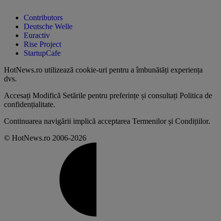
Contributors
Deutsche Welle
Euractiv
Rise Project
StartupCafe
HotNews.ro utilizează
cookie-uri pentru a îmbunătăți experiența
dvs
.
Accesați
Modifică Setările
pentru preferințe și consultați
Politica de
confidențialitate
.
Continuarea navigării implică acceptarea
Termenilor și Condițiilor
.
© HotNews.ro 2006-2026