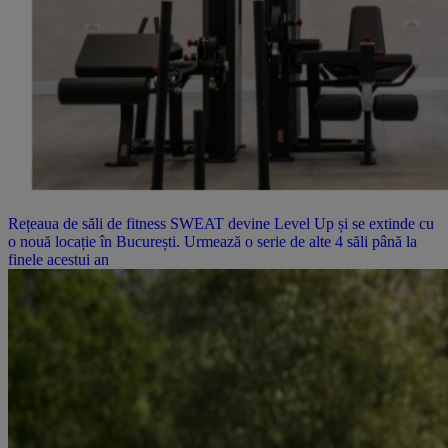
Rețeaua de săli de fitness SWEAT devine Level Up și se extinde cu
o nouă locație în București. Urmează o serie de alte 4 săli până la
finele acestui an