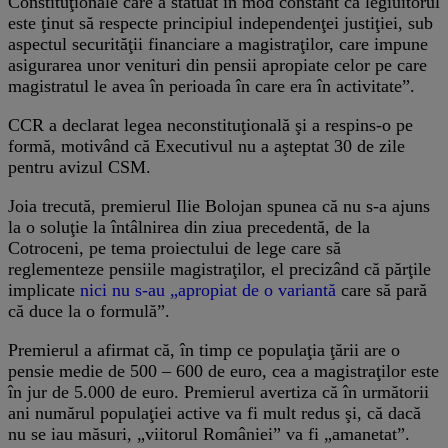
Constituţionale care a statuat în mod constant că legiuitorul
este ţinut să respecte principiul independenţei justiţiei, sub
aspectul securităţii financiare a magistraţilor, care impune
asigurarea unor venituri din pensii apropiate celor pe care
magistratul le avea în perioada în care era în activitate”.
CCR a declarat legea neconstituţională şi a respins-o pe
formă, motivând că Executivul nu a aşteptat 30 de zile
pentru avizul CSM.
Joia trecută, premierul Ilie Bolojan spunea că nu s-a ajuns
la o soluţie la întâlnirea din ziua precedentă, de la
Cotroceni, pe tema proiectului de lege care să
reglementeze pensiile magistraţilor, el precizând că părţile
implicate
nici nu s-au „apropiat de o variantă
care să pară
că duce la o formulă”.
Premierul a afirmat că, în timp ce populaţia ţării are o
pensie medie de 500 – 600 de euro, cea a magistraţilor este
în jur de 5.000 de euro. Premierul avertiza că în următorii
ani numărul populaţiei active va fi mult redus şi, că dacă
nu se iau măsuri, „viitorul României” va fi „amanetat”.