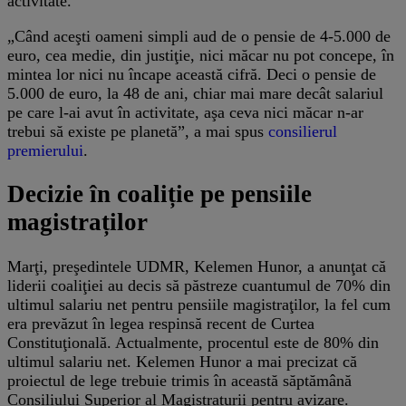
activitate.
„Când aceşti oameni simpli aud de o pensie de 4-5.000 de
euro, cea medie, din justiţie, nici măcar nu pot concepe, în
mintea lor nici nu încape această cifră. Deci o pensie de
5.000 de euro, la 48 de ani, chiar mai mare decât salariul
pe care l-ai avut în activitate, aşa ceva nici măcar n-ar
trebui să existe pe planetă”, a mai spus
consilierul
premierului
.
Decizie în coaliție pe pensiile
magistraților
Marţi, preşedintele UDMR, Kelemen Hunor, a anunţat că
liderii coaliţiei au decis să păstreze cuantumul de 70% din
ultimul salariu net pentru pensiile magistraţilor, la fel cum
era prevăzut în legea respinsă recent de Curtea
Constituţională. Actualmente, procentul este de 80% din
ultimul salariu net. Kelemen Hunor a mai precizat că
proiectul de lege trebuie trimis în această săptămână
Consiliului Superior al Magistraturii pentru avizare.