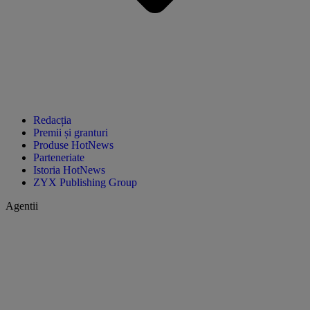
Redacția
Premii și granturi
Produse HotNews
Parteneriate
Istoria HotNews
ZYX Publishing Group
Agentii