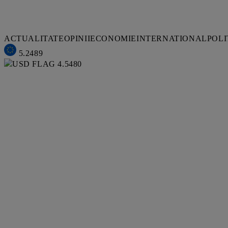
ACTUALITATE
OPINII
ECONOMIE
INTERNATIONAL
POLI
5.2489
4.5480