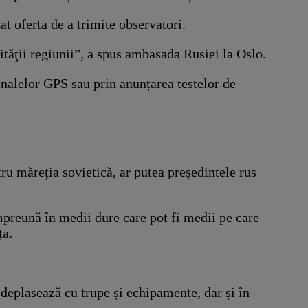
 oferta de a trimite observatori.
ităţii regiunii”, a spus ambasada Rusiei la Oslo.
mnalelor GPS sau prin anunțarea testelor de
tru măreția sovietică, ar putea președintele rus
mpreună în medii dure care pot fi medii pe care
ța.
deplasează cu trupe și echipamente, dar și în