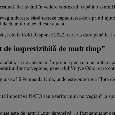
crainei, dar având în vedere contextul, capătă o semnifi
gia dorește să-și testeze capacitatea de a primi ajutor 
 dacă unul dintre ei este atacat.
ă și ele la Cold Response 2022, care va dura până la 1 a
t de imprevizibilă de mult timp”
ciodată, să ne antrenăm împreună pentru a ne arăta capa
erațiunilor norvegiene, generalul Yngve Odlo, care con
gia se află Peninsula Kola, unde este puternica Flotă d
cită împotriva NATO sau a teritoriului norvegian”, a spu
ponse este de natură „pur defensivă”, a fost semnalat co