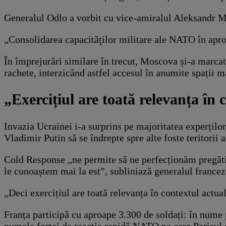
Generalul Odlo a vorbit cu vice-amiralul Aleksandr Mo
„Consolidarea capacităţilor militare ale NATO în aprop
În împrejurări similare în trecut, Moscova și-a marca
rachete, interzicând astfel accesul în anumite spații m
„Exercițiul are toată relevanța în 
Invazia Ucrainei i-a surprins pe majoritatea experților
Vladimir Putin să se îndrepte spre alte foste teritorii 
Cold Response „ne permite să ne perfecționăm pregătir
le cunoaștem mai la est”, subliniază generalul france
„Deci exercițiul are toată relevanța în contextul actual”
Franța participă cu aproape 3.300 de soldați: în nume 