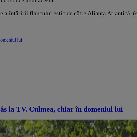
o conduce anul acesta.
e a întăririi flancului estic de către Alianța Atlantică. 
domeniul lui
râs la TV. Culmea, chiar în domeniul lui