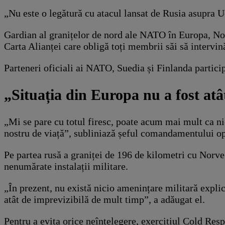
„Nu este o legătură cu atacul lansat de Rusia asupra U
Gardian al granițelor de nord ale NATO în Europa, Norve
Carta Alianței care obligă toți membrii săi să intervină
Parteneri oficiali ai NATO, Suedia și Finlanda particip
„Situația din Europa nu a fost atâ
„Mi se pare cu totul firesc, poate acum mai mult ca ni
nostru de viață”, subliniază șeful comandamentului op
Pe partea rusă a graniței de 196 de kilometri cu Norve
nenumărate instalații militare.
„În prezent, nu există nicio amenințare militară expli
atât de imprevizibilă de mult timp”, a adăugat el.
Pentru a evita orice neînțelegere, exercițiul Cold Res