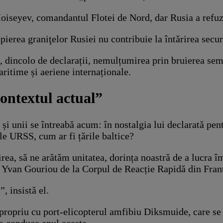
iseyev, comandantul Flotei de Nord, dar Rusia a refuzat
ierea graniţelor Rusiei nu contribuie la întărirea secur
t, dincolo de declarații, nemulțumirea prin bruierea se
aritime și aeriene internaționale.
contextul actual”
 și unii se întreabă acum: în nostalgia lui declarată pen
ale URSS, cum ar fi țările baltice?
ea, să ne arătăm unitatea, dorința noastră de a lucra î
z Yvan Gouriou de la Corpul de Reacție Rapidă din Fran
, insistă el.
propriu cu port-elicopterul amfibiu Diksmuide, care se 