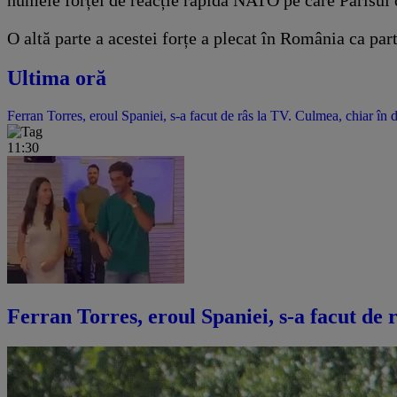
numele forței de reacție rapidă NATO pe care Parisul 
O altă parte a acestei forțe a plecat în România ca part
Ultima oră
Ferran Torres, eroul Spaniei, s-a facut de râs la TV. Culmea, chiar în 
11:30
Ferran Torres, eroul Spaniei, s-a facut de 