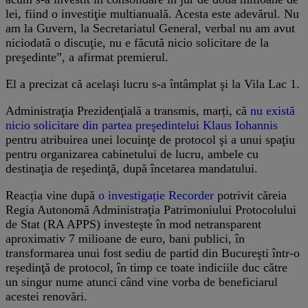
lei, fiind o investiţie multianuală. Acesta este adevărul. Nu
am la Guvern, la Secretariatul General, verbal nu am avut
niciodată o discuţie, nu e făcută nicio solicitare de la
preşedinte”, a afirmat premierul.
El a precizat că acelaşi lucru s-a întâmplat şi la Vila Lac 1.
Administraţia Prezidenţială a transmis, marți, că
nu există
nicio solicitare din partea preşedintelui Klaus Iohannis
pentru atribuirea unei locuinţe de protocol şi a unui spaţiu
pentru organizarea cabinetului de lucru, ambele cu
destinaţia de reşedinţă, după încetarea mandatului.
Reacția vine după
o investigație Recorder
potrivit căreia
Regia Autonomă Administraţia Patrimoniului Protocolului
de Stat (RA APPS) investeşte în mod netransparent
aproximativ 7 milioane de euro, bani publici, în
transformarea unui fost sediu de partid din Bucureşti într-o
reşedinţă de protocol, în timp ce toate indiciile duc către
un singur nume atunci când vine vorba de beneficiarul
acestei renovări.