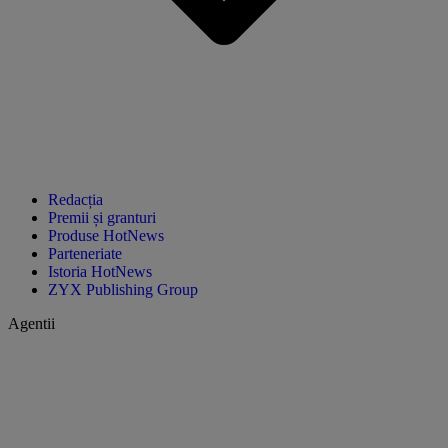
Redacția
Premii și granturi
Produse HotNews
Parteneriate
Istoria HotNews
ZYX Publishing Group
Agentii