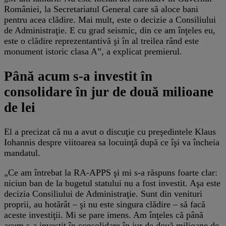
României, la Secretariatul General care să aloce bani
pentru acea clădire. Mai mult, este o decizie a Consiliului
de Administraţie. E cu grad seismic, din ce am înţeles eu,
este o clădire reprezentantivă şi în al treilea rând este
monument istoric clasa A”, a explicat premierul.
Până acum s-a investit în
consolidare în jur de două milioane
de lei
El a precizat că nu a avut o discuţie cu preşedintele Klaus
Iohannis despre viitoarea sa locuinţă după ce îşi va încheia
mandatul.
„Ce am întrebat la RA-APPS şi mi s-a răspuns foarte clar:
niciun ban de la bugetul statului nu a fost investit. Aşa este
decizia Consiliului de Administraţie. Sunt din venituri
proprii, au hotărât – şi nu este singura clădire – să facă
aceste investiţii. Mi se pare imens. Am înţeles că până
acum s-a investit în consolidare în jur de două milioane de