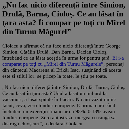
„Nu fac nicio diferenţă între Simion,
Drulă, Barna, Cioloş. Ce au lăsat în
ţara asta? Îi compar pe toţi cu Mirel
din Turnu Măgurel”
Ciolacu a afirmat că nu face nicio diferenţă între George
Simion, Cătălin Drulă, Dan Barna, Dacian Cioloş,
întrebând ce au lăsat aceştia în urma lor pentru ţară.
El i-a
comparat pe toţi cu „Mirel din Turnu Măgurele”,
personaj
din cântecul Macarena al Erikăi Isac, susţinând că acesta
este şi stilul lor: se pricep la toate, le ştiu pe toate.
„Nu fac nicio diferenţă între Simion, Drulă, Barna, Cioloş.
Ce au lăsat în ţara asta? Unul a lăsat un miliard la
vaccinuri, a lăsat spitale în flăcări. Nu am văzut nimic
făcut, ceva, zero fonduri europene. E prima oară când
închidem un exerciţiu financiar cu 95%. 0,13% aveau
fonduri europene. Zero autostrăzi, mergea cu ranga să
distrugă chioşcuri”, a declarat Ciolacu.