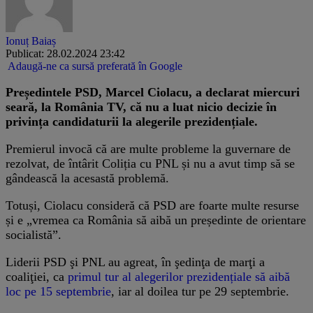
Ionuț Baiaș
Publicat: 28.02.2024 23:42
Adaugă-ne ca sursă preferată în Google
Președintele PSD, Marcel Ciolacu, a declarat miercuri
seară, la România TV, că nu a luat nicio decizie în
privința candidaturii la alegerile prezidențiale.
Premierul invocă că are multe probleme la guvernare de
rezolvat, de întârit Coliția cu PNL și nu a avut timp să se
gândească la acesastă problemă.
Totuși, Ciolacu consideră că PSD are foarte multe resurse
și e „vremea ca România să aibă un președinte de orientare
socialistă”.
Liderii PSD şi PNL au agreat, în şedinţa de marţi a
coaliţiei, ca
primul tur al alegerilor prezidențiale să aibă
loc pe 15 septembrie
, iar al doilea tur pe 29 septembrie.