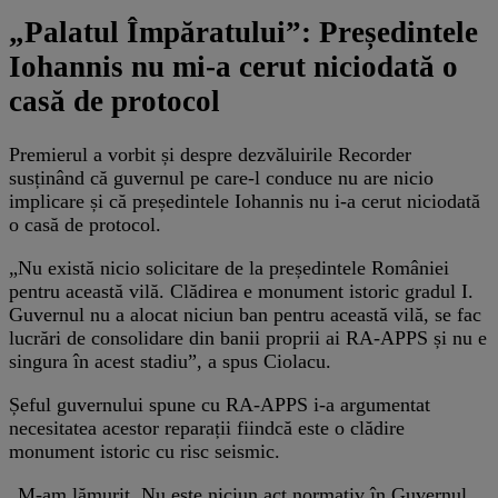
„Palatul Împăratului”: Președintele
Iohannis nu mi-a cerut niciodată o
casă de protocol
Premierul a vorbit și despre dezvăluirile Recorder
susținând că guvernul pe care-l conduce nu are nicio
implicare și că președintele Iohannis nu i-a cerut niciodată
o casă de protocol.
„Nu există nicio solicitare de la președintele României
pentru această vilă. Clădirea e monument istoric gradul I.
Guvernul nu a alocat niciun ban pentru această vilă, se fac
lucrări de consolidare din banii proprii ai RA-APPS și nu e
singura în acest stadiu”, a spus Ciolacu.
Șeful guvernului spune cu RA-APPS i-a argumentat
necesitatea acestor reparații fiindcă este o clădire
monument istoric cu risc seismic.
„M-am lămurit. Nu este niciun act normativ în Guvernul