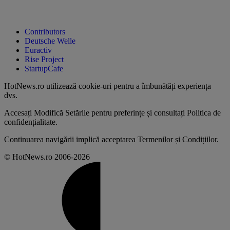
Contributors
Deutsche Welle
Euractiv
Rise Project
StartupCafe
HotNews.ro utilizează
cookie-uri pentru a îmbunătăți experiența
dvs
.
Accesați
Modifică Setările
pentru preferințe și consultați
Politica de
confidențialitate
.
Continuarea navigării implică acceptarea
Termenilor și Condițiilor
.
© HotNews.ro 2006-2026