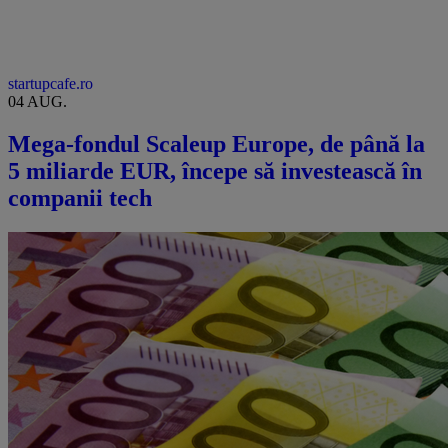
startupcafe.ro
04 AUG.
Mega-fondul Scaleup Europe, de până la
5 miliarde EUR, începe să investească în
companii tech