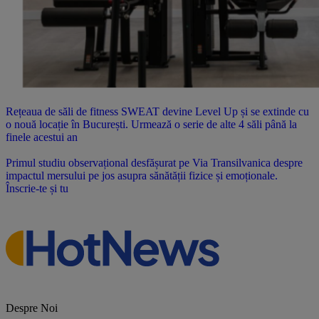
Rețeaua de săli de fitness SWEAT devine Level Up și se extinde cu
o nouă locație în București. Urmează o serie de alte 4 săli până la
finele acestui an
Primul studiu observațional desfășurat pe Via Transilvanica despre
impactul mersului pe jos asupra sănătății fizice și emoționale.
Înscrie-te și tu
Despre Noi