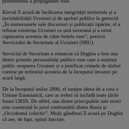
proeminentă a propagandei ruse.
Kievul îl acuză de încălcarea integrității teritoriale și a
inviolabilității Ucrainei și de apeluri publice la genocid.
„În numeroasele sale discursuri și publicații tipărite, el a
refuzat existența Ucrainei ca țară suverană și a cerut
capturarea acesteia de către forțele ruse”, potrivit
Serviciului de Securitate al Ucrainei (SBU).
Serviciul de Securitate a remarcat că Dughin a fost una
dintre primele personalități publice ruse care a susținut
public ocuparea Ucrainei și a justificat crimele de război
comise pe teritoriul acesteia de la începutul invaziei pe
scară largă.
De la începutul anilor 2000, el susține ideea de a crea o
Uniune Eurasiatică, care ar trebui să includă toate țările
fostei URSS. De altfel, una dintre principalele sale teorii
este construită în jurul confruntării dintre Rusia și
„Occidentul colectiv”. Mulți gânditori îl acuză pe Dughin
că are, de fapt, opinii fasciste.