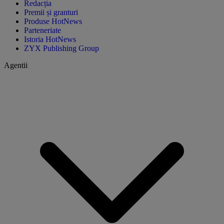
Redacția
Premii și granturi
Produse HotNews
Parteneriate
Istoria HotNews
ZYX Publishing Group
Agentii