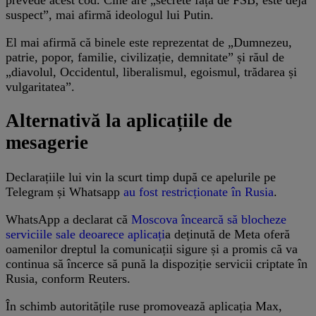
suspect”, mai afirmă ideologul lui Putin.
El mai afirmă că binele este reprezentat de „Dumnezeu,
patrie, popor, familie, civilizație, demnitate” și răul de
„diavolul, Occidentul, liberalismul, egoismul, trădarea și
vulgaritatea”.
Alternativă la aplicațiile de
mesagerie
Declarațiile lui vin la scurt timp după ce apelurile pe
Telegram și Whatsapp
au fost restricționate în Rusia
.
WhatsApp a declarat că
Moscova încearcă să blocheze
serviciile sale deoarece aplicați
a deținută de Meta oferă
oamenilor dreptul la comunicații sigure și a promis că va
continua să încerce să pună la dispoziție servicii criptate în
Rusia, conform Reuters.
În schimb autoritățile ruse promovează aplicația Max,