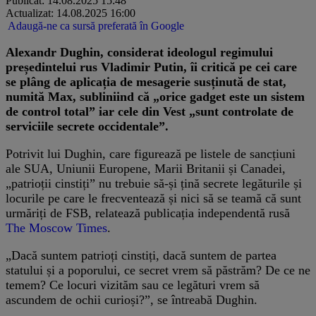
Publicat: 14.08.2025 15:48
Actualizat: 14.08.2025 16:00
Adaugă-ne ca sursă preferată în Google
Alexandr Dughin, considerat ideologul regimului
președintelui rus Vladimir Putin, îi critică pe cei care
se plâng de aplicația de mesagerie susținută de stat,
numită Max, subliniind că „orice gadget este un sistem
de control total” iar cele din Vest „sunt controlate de
serviciile secrete occidentale”.
Potrivit lui Dughin, care figurează pe listele de sancțiuni
ale SUA, Uniunii Europene, Marii Britanii și Canadei,
„patrioții cinstiți” nu trebuie să-și țină secrete legăturile și
locurile pe care le frecventează și nici să se teamă că sunt
urmăriți de FSB, relatează publicația independentă rusă
The Moscow Times
.
„Dacă suntem patrioți cinstiți, dacă suntem de partea
statului și a poporului, ce secret vrem să păstrăm? De ce ne
temem? Ce locuri vizităm sau ce legături vrem să
ascundem de ochii curioși?”, se întreabă Dughin.