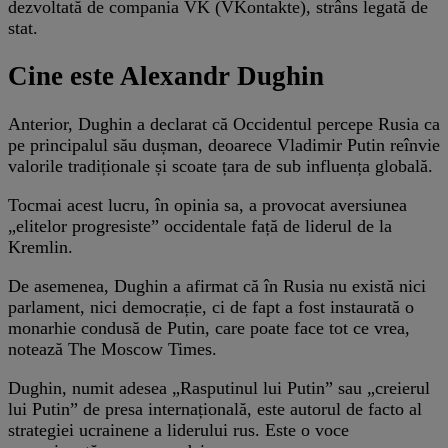
dezvoltată de compania VK (VKontakte), strâns legată de
stat.
Cine este Alexandr Dughin
Anterior, Dughin a declarat că Occidentul percepe Rusia ca
pe principalul său dușman, deoarece Vladimir Putin reînvie
valorile tradiționale și scoate țara de sub influența globală.
Tocmai acest lucru, în opinia sa, a provocat aversiunea
„elitelor progresiste” occidentale față de liderul de la
Kremlin.
De asemenea, Dughin a afirmat că în Rusia nu există nici
parlament, nici democrație, ci de fapt a fost instaurată o
monarhie condusă de Putin, care poate face tot ce vrea,
notează The Moscow Times.
Dughin, numit adesea „Rasputinul lui Putin” sau „creierul
lui Putin” de presa internațională, este autorul de facto al
strategiei ucrainene a liderului rus. Este o voce