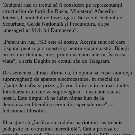
Cetățenii ruși ar trebui să îi considere pe reprezentanții
structurilor de forță din Rusia, Ministerul Afacerilor
Interne, Comitetul de Investigații, Serviciul Federal de
Securitate, Garda Națională și Procuratura, ca pe
„mesageri ai fricii lui Dumnezeu”.
„Pentru un rus, FSB este al nostru. Aceștia sunt cei care
răspund pentru țara noastră și pentru viața noastră. Băieții
nu ies din Ucraina, mor, prind dușmanii interni, își riscă
viața”, a scris Dughin pe contul său de Telegram.
De asemenea, el mai afirmă că, în opinia sa, rușii sunt deja
supravegheați de aparate electrocasnice, în special de
râșnițe de cafea și prize. „Și vor fi din ce în ce mai multe.
Întrebarea este cine va supraveghea – dușmanii sau ai
noștri. Este timpul să ne luăm rămas bun de la
demonizarea liberală a serviciilor speciale ruse”, a
îndeamnat filosoful.
El susține că „încălcarea codului patriotului rus trebuie
pedepsite cu o cruzime incredibilă”, fără a preciza ce
prevede acest cod. Cine are „secrete față de FSB, este deja