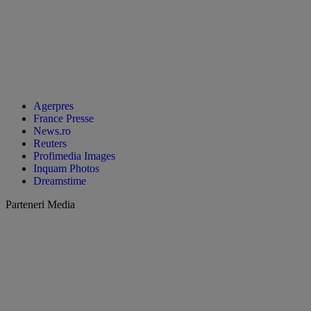
Agerpres
France Presse
News.ro
Reuters
Profimedia Images
Inquam Photos
Dreamstime
Parteneri Media