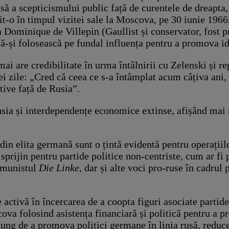
lsă a scepticismului public față de curentele de dreapta,
it-o în timpul vizitei sale la Moscova, pe 30 iunie 1966
 ca Dominique de Villepin (Gaullist și conservator, fost
să-și folosească pe fundal influența pentru a promova i
ai are credibilitate în urma întâlnirii cu Zelenski și r
rei zile: „Cred că ceea ce s-a întâmplat acum câțiva ani,
ctive față de Rusia”.
sia și interdependențe economice extinse, afișând mai m
 din elita germană sunt o țintă evidentă pentru operații
i sprijin pentru partide politice non-centriste, cum ar f
omunistul
Die Linke
, dar și alte voci pro-ruse în cadru
de activă în încercarea de a coopta figuri asociate part
ova folosind asistența financiară și politică pentru a 
lung de a promova politici germane în linia rusă, reduc