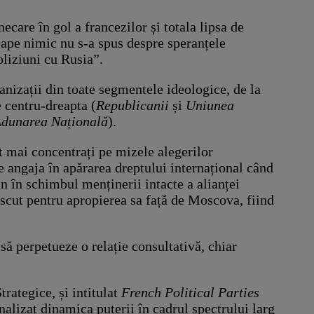
ecare în gol a francezilor și totala lipsa de
oape nimic nu s-a spus despre speranțele
oliziuni cu Rusia”.
ganizații din toate segmentele ideologice, de la
e centru-dreapta (
Republicanii
și
Uniunea
dunarea Națională
).
 mai concentrați pe mizele alegerilor
se angaja în apărarea dreptului internațional când
 în schimbul menținerii intacte a alianței
scut pentru apropierea sa față de Moscova, fiind
să perpetueze o relație consultativă, chiar
rategice, și intitulat
French Political Parties
analizat dinamica puterii în cadrul spectrului larg