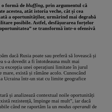
ca o formă de
bluffing
, prin argumentul că
e acestea, atât istoria veche, cât și cea
iată a oportunităților, urmărind mai degrabă
itare posibile. Astfel, desfășurarea forțelor
„oportunitatea” se transformă într-o ofensivă
ebăm dacă Rusia poate sau preferă să lovească și
rea s-a dovedit a fi întotdeauna mult mai
u excepția unei operațiuni limitate în jurul
ste mare, există și rămâne acolo. Cunoscând
a Ucraina într-un stat cu limite geografice
ară și analizează contextual noile oportunități
există rezistență, împinge mai mult”, iar dacă
ijabile când ne raportăm la un
modus operandi
de