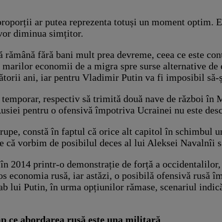
proporții ar putea reprezenta totuși un moment optim. E
vor diminua simțitor.
 rămână fără bani mult prea devreme, ceea ce este contr
 marilor economii de a migra spre surse alternative de 
torii ani, iar pentru Vladimir Putin va fi imposibil să-ș
temporar, respectiv să trimită două nave de război în M
Rusiei pentru o ofensivă împotriva Ucrainei nu este desc
rupe, constă în faptul că orice alt capitol în schimbul u
e că vorbim de posibilul deces al lui Aleksei Navalnîi s
tă în 2014 printr-o demonstrație de forță a occidentali
os economia rusă, iar astăzi, o posibilă ofensivă rusă îm
ab lui Putin, în urma opțiunilor rămase, scenariul indi
mp ce abordarea rusă este una militară