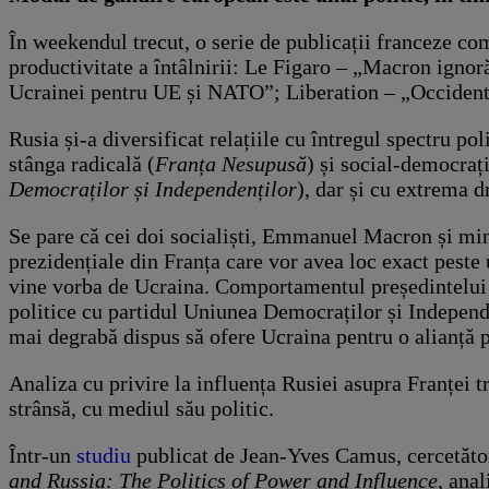
În weekendul trecut, o serie de publicații franceze com
productivitate a întâlnirii: Le Figaro – „Macron ignor
Ucrainei pentru UE și NATO”; Liberation – „Occidentul
Rusia și-a diversificat relațiile cu întregul spectru po
stânga radicală (
Franța Nesupusă
) și social-democrați
Democraților și Independenților
), dar și cu extrema d
Se pare că cei doi socialiști, Emmanuel Macron și min
prezidențiale din Franța care vor avea loc exact peste u
vine vorba de Ucraina. Comportamentul președintelui M
politice cu partidul Uniunea Democraților și Independ
mai degrabă dispus să ofere Ucraina pentru o alianță p
Analiza cu privire la influența Rusiei asupra Franței 
strânsă, cu mediul său politic.
Într-un
studiu
publicat de Jean-Yves Camus, cercetător l
and Russia: The Politics of Power and Influence
, anal