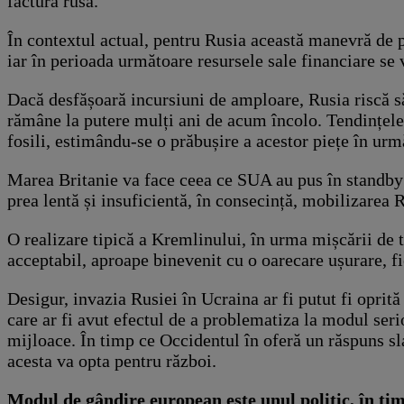
factură rusă.
În contextul actual, pentru Rusia această manevră de 
iar în perioada următoare resursele sale financiare se 
Dacă desfășoară incursiuni de amploare, Rusia riscă să
rămâne la putere mulți ani de acum încolo. Tendințele
fosili, estimându-se o prăbușire a acestor piețe în urmă
Marea Britanie va face ceea ce SUA au pus în standby 
prea lentă și insuficientă, în consecință, mobilizarea 
O realizare tipică a Kremlinului, în urma mișcării de t
acceptabil, aproape binevenit cu o oarecare ușurare, fi
Desigur, invazia Rusiei în Ucraina ar fi putut fi opri
care ar fi avut efectul de a problematiza la modul seri
mijloace. În timp ce Occidentul în oferă un răspuns sl
acesta va opta pentru război.
Modul de gândire european este unul politic, în ti