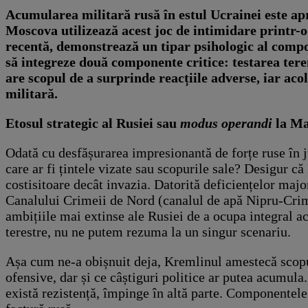
Acumularea militară rusă în estul Ucrainei este apr
Moscova utilizează acest joc de intimidare printr-o 
recentă, demonstrează un tipar psihologic al compo
să integreze două componente critice: testarea teren
are scopul de a surprinde reacțiile adverse, iar a
militară.
Etosul strategic al Rusiei sau
modus operandi
la M
Odată cu desfășurarea impresionantă de forțe ruse în j
care ar fi țintele vizate sau scopurile sale? Desigur c
costisitoare decât invazia. Datorită deficiențelor majo
Canalului Crimeii de Nord (canalul de apă Nipru-Crime
ambițiile mai extinse ale Rusiei de a ocupa integral a
terestre, nu ne putem rezuma la un singur scenariu.
Așa cum ne-a obișnuit deja, Kremlinul amestecă scopuri
ofensive, dar și ce câștiguri politice ar putea acumula
există rezistență, împinge în altă parte. Componentele 