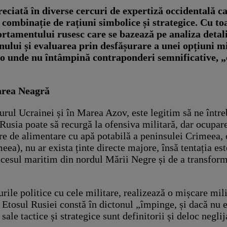
eciată în diverse cercuri de expertiză occidentală 
combinație de rațiuni simbolice și strategice. Cu toat
rtamentului rusesc care se bazează pe analiza detal
ului și evaluarea prin desfășurare a unei opțiuni mil
colo unde nu întâmpină contraponderi semnificative, 
area Neagră
urul Ucrainei și în Marea Azov, este legitim să ne într
ă Rusia poate să recurgă la ofensiva militară, dar ocupa
re de alimentare cu apă potabilă a peninsulei Crimeea, c
ea), nu ar exista ținte directe majore, însă tentația e
ccesul maritim din nordul Mării Negre și de a transform
le politice cu cele militare, realizează o mișcare milit
. Etosul Rusiei constă în dictonul „împinge, și dacă nu 
sale tactice și strategice sunt definitorii și deloc negl