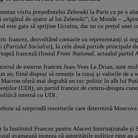
entau vizita președintelui Zelenski la Paris ca pe o alun
ă strigătul de ajutor al lui Zelenski”; Le Monde – „Apr
 este gata să sprijine Ucraina, dar nu cu prețul unei c
litic francez, dezvoltând contacte cu reprezentanți și or
i (
Partidul Socialist
), la cele două partide principale d
reaptă franceză (fostul
Front Național
, actualul partid
A
istrul de externe francez Jean-Yves Le Drian, sunt mult
n an, fiind dispuși să renunțe la curaj și valorile de a 
acron oferă mai degrabă un cec politic în alb lui Putin
enților (UDI), un partid francez de centru-dreapta cuno
olitică internă cu UDI.
trebuie să surprindă resorturile care determină Moscova 
a Institutul Francez pentru Afaceri Internaționale și St
istul avansează ipoteza că autoritățile politice ruse au 