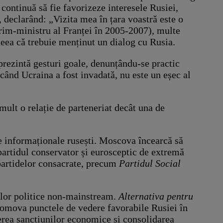
 continuă să fie favorizeze interesele Rusiei,
, declarând: „Vizita mea în țara voastră este o
 prim-ministru al Franței în 2005-2007), multe
deea că trebuie menținut un dialog cu Rusia.
eprezintă gesturi goale, denunțându-se practic
 când Ucraina a fost invadată, nu este un eșec al
ult o relație de parteneriat decât una de
le informaționale rusești. Moscova încearcă să
i partidul conservator și eurosceptic de extremă
l partidelor consacrate, precum
Partidul Social
idelor politice non-mainstream.
Alternativa pentru
promova punctele de vedere favorabile Rusiei în
erea sancțiunilor economice și consolidarea