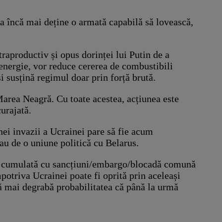
a încă mai deține o armată capabilă să lovească,
aproductiv și opus dorinței lui Putin de a
energie, vor reduce cererea de combustibili
i susțină regimul doar prin forță brută.
area Neagră. Cu toate acestea, acțiunea este
urajată.
nei invazii a Ucrainei pare să fie acum
au de o uniune politică cu Belarus.
lor, cumulată cu sancțiuni/embargo/blocadă comună
potriva Ucrainei poate fi oprită prin aceleași
că mai degrabă probabilitatea că până la urmă