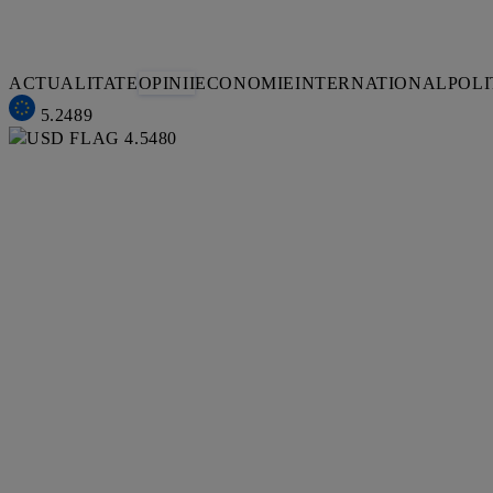
ACTUALITATE
OPINII
ECONOMIE
INTERNATIONAL
POLI
5.2489
4.5480