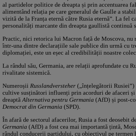
al partidelor politice de dreapta și prin accentuarea fa
alimentând relația pe care generalul de Gaulle a stabil
vizită de la Franța eternă către Rusia eternă”. La fel
personalități marcante din dreapta gaullistă continuă 
Practic, nici retorica lui Macron față de Moscova, nu m
într-una dintre declarațiile sale publice din urmă cu t
diplomației, este un eșec al credibilității noastre cole
La rândul său, Germania, are relații aprofundate cu Ru
rivalitate sistemică.
Numeroșii
Russlandversteher
(„înțelegătorii Rusiei”)
cultive susținători influenți prin acorduri de afaceri ș
dreaptă
Alternativa pentru Germania
(AfD) și post-c
Democrat din Germania
(SPD).
În afară de sectorul afacerilor, Rusia a fost deosebit 
Germania
(AfD) a fost cea mai importantă țintă, Mosc
rândul conducerii partidului, cu obiectivul pe termen 