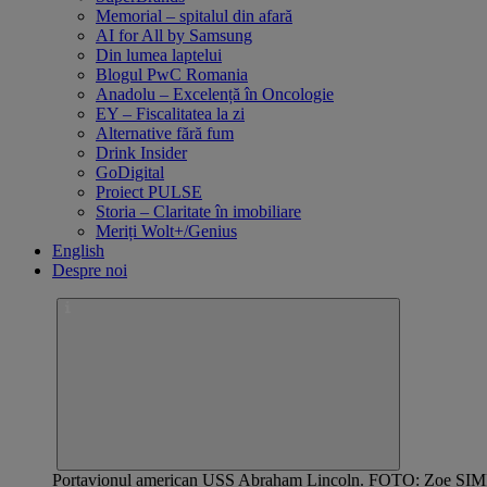
Memorial – spitalul din afară
AI for All by Samsung
Din lumea laptelui
Blogul PwC Romania
Anadolu – Excelență în Oncologie
EY – Fiscalitatea la zi
Alternative fără fum
Drink Insider
GoDigital
Proiect PULSE
Storia – Claritate în imobiliare
Meriți Wolt+/Genius
English
Despre noi
Portavionul american USS Abraham Lincoln. FOTO: Zoe SIM