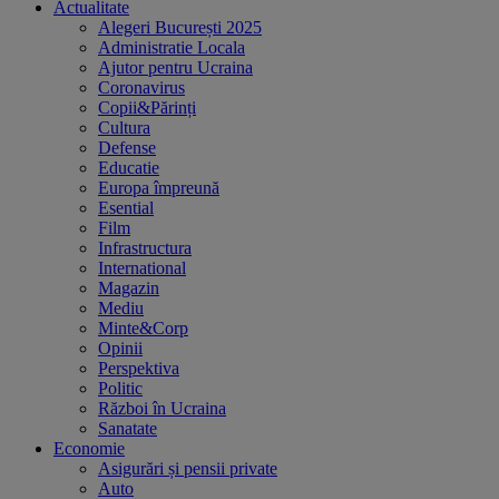
Actualitate
Alegeri București 2025
Administratie Locala
Ajutor pentru Ucraina
Coronavirus
Copii&Părinți
Cultura
Defense
Educatie
Europa împreună
Esential
Film
Infrastructura
International
Magazin
Mediu
Minte&Corp
Opinii
Perspektiva
Politic
Război în Ucraina
Sanatate
Economie
Asigurări și pensii private
Auto