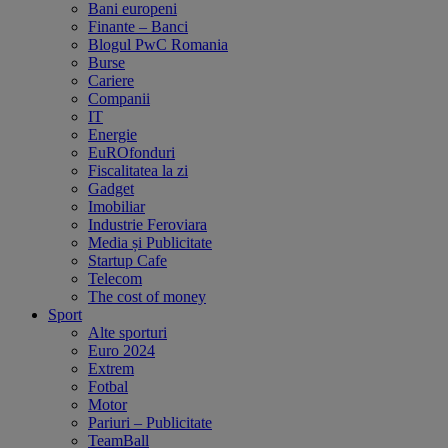
Bani europeni
Finante – Banci
Blogul PwC Romania
Burse
Cariere
Companii
IT
Energie
EuROfonduri
Fiscalitatea la zi
Gadget
Imobiliar
Industrie Feroviara
Media și Publicitate
Startup Cafe
Telecom
The cost of money
Sport
Alte sporturi
Euro 2024
Extrem
Fotbal
Motor
Pariuri – Publicitate
TeamBall