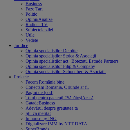
Business
Faze Tari
Politic
Opinii/Analize
Radio – TV
Subiectele zilei
Utile
Vedete
Juridice
Opinia specialistilor Deloitte
Opinia specialiștilor Stoica & Asociaţii
Opinia specialistilor act | Botezatu Estrade Partners
Opinia specialistilor Filip & Company
Opinia specialistilor Schoenherr & Asociatii
Proiecte
Facem România bine
Conectăm Romania. Oriunde ar fi.
Pagini de [cod]
Totul pentru pacienți #SănătoșiAcasă
GatadeBusiness
Adevărul despre greutatea ta
Știi că merită!
In house by ING
Digitalizare IMM by NTT DATA
SuperBrands