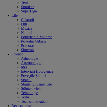
Tenis
Snooker
SuperLiga
Life
Calatorii
Fun
Muzica
Natural
Portrete din Multime
Povestiri Urbane
Prin oras
Showbiz
Science
Arheologie
Antropologie
Idei
Interviuri HotScience
Poveștile Științei
Spatiul
Stiinte fundamentale
Stiintele vietii
Tehnologie
Terra
Tech&Innovation
Revista presei