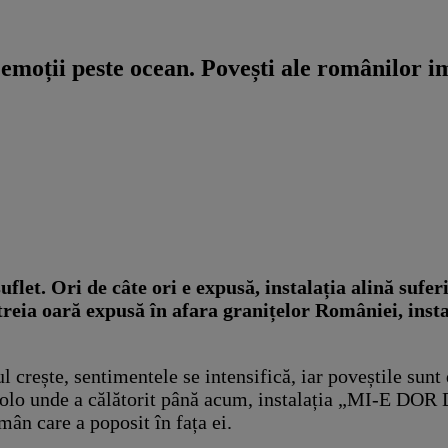
ții peste ocean. Povești ale românilor im
. Ori de câte ori e expusă, instalația alină suferi
 treia oară expusă în afara granițelor României, ins
ul crește, sentimentele se intensifică, iar poveștile sun
acolo unde a călătorit până acum, instalația „MI-E DOR 
omân care a poposit în fața ei.