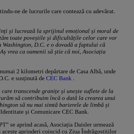
tindu-ne de lucrurile care contează cu adevărat.
nți și lucrează la sprijinul emoțional și moral de
m toate poveștile și dificultățile celor care vor
în Washington, D.C. e o dovadă a faptului că
ă. Aș vrea ca oamenii să știe că noi, Asociația
numai 2 kilometri depărtare de Casa Albă, unde
D.C. e susținută de
CEC Bank
.
care transcende granițe și unește suflete de la
ucurăm să contribuim încă o dată la crearea unui
hington să nu mai simtă barierele de limbă și
r Identitate și Comunicare CEC Bank.
PT” se aprind acasă, Asociația Daisler urmează
ru aceste aprinderi coincid cu Ziua Îndrăgostiților