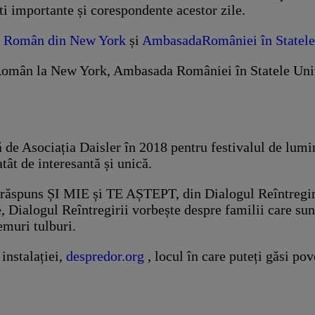
ti importante și corespondente acestor zile.
al Român din New York
și
AmbasadaRomâniei în Statele 
 Român la New York, Ambasada României în Statele Uni
de Asociația Daisler în 2018 pentru festivalul de lum
tât de interesantă și unică.
 răspuns ȘI MIE și TE AȘTEPT, din Dialogul Reîntregir
e, Dialogul Reîntregirii vorbește despre familii care sun
emuri tulburi.
instalației,
despredor.org
, locul în care puteți găsi po