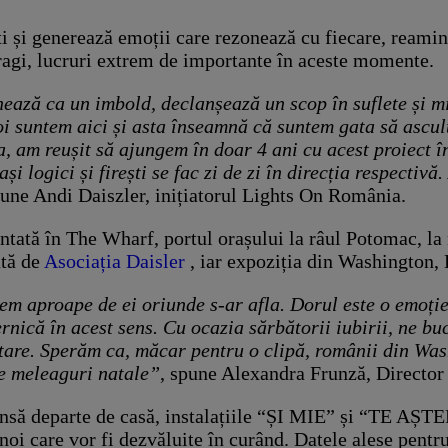
i și generează emoții care rezonează cu fiecare, reamin
dragi, lucruri extrem de importante în aceste momente.
ează ca un imbold, declanșează un scop în suflete și mi
i suntem aici și asta înseamnă că suntem gata să ascultă
a, am reușit să ajungem în doar 4 ani cu acest proiect 
și logici și firești se fac zi de zi în direcția respectiv
une Andi Daiszler, inițiatorul Lights On România.
tă în The Wharf, portul orașului la râul Potomac, la 
tă de
Asociația Daisler
, iar expoziția din Washington, 
m aproape de ei oriunde s-ar afla. Dorul este o emoție 
rnică în acest sens. Cu ocazia sărbătorii iubirii, ne b
tare. Sperăm ca, măcar pentru o clipă, românii din Was
pe meleaguri natale”
, spune Alexandra Frunză, Directo
să departe de casă, instalațiile “ȘI MIE” și “TE AȘTE
i noi care vor fi dezvăluite în curând. Datele alese pent