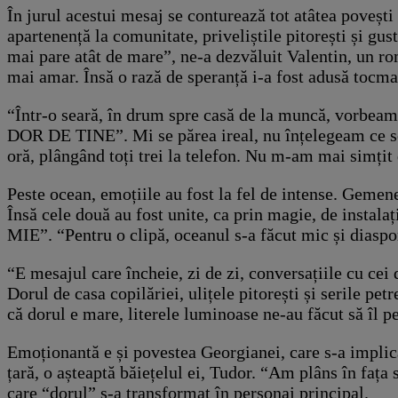
În jurul acestui mesaj se conturează tot atâtea povești 
apartenență la comunitate, priveliștile pitorești și gu
mai pare atât de mare”, ne-a dezvăluit Valentin, un ro
mai amar. Însă o rază de speranță i-a fost adusă tocma
“Într-o seară, în drum spre casă de la muncă, vorbeam
DOR DE TINE”. Mi se părea ireal, nu înțelegeam ce se
oră, plângând toți trei la telefon. Nu m-am mai simțit 
Peste ocean, emoțiile au fost la fel de intense. Gemen
Însă cele două au fost unite, ca prin magie, de insta
MIE”. “Pentru o clipă, oceanul s-a făcut mic și diaspor
“E mesajul care încheie, zi de zi, conversațiile cu cei 
Dorul de casa copilăriei, ulițele pitorești și serile pe
că dorul e mare, literele luminoase ne-au făcut să îl 
Emoționantă e și povestea Georgianei, care s-a implica
țară, o așteaptă băiețelul ei, Tudor. “Am plâns în fața
care “dorul” s-a transformat în personaj principal.