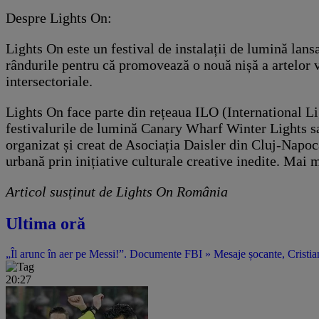
Despre Lights On:
Lights On este un festival de instalații de lumină lans
rândurile pentru că promovează o nouă nișă a artelor vi
intersectoriale.
Lights On face parte din rețeaua ILO (International Li
festivalurile de lumină Canary Wharf Winter Lights sa
organizat și creat de Asociația Daisler din Cluj-Napoca
urbană prin inițiative culturale creative inedite. Mai 
Articol susținut de Lights On România
Ultima oră
„Îl arunc în aer pe Messi!”. Documente FBI » Mesaje șocante, Cristian
20:27