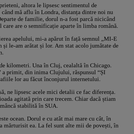
prieteni, altora le lipsesc sentimentul de
e când mă aflu în Londra, distanța dintre noi nu
eparte de familie, dorul n-a fost parcă nicicând
l care are o semnificație aparte în limba română.
ierea apelului, mi-a apărut în față semnul „MI-E
i le-am arătat și lor. Am stat acolo jumătate de
n.
de kilometri. Una în Cluj, cealaltă în Chicago.
 a primit, din inima Clujului, răspunsul “ȘI
fiile lor au făcut înconjurul internetului.
ă, ne lipsesc acele mici detalii ce fac diferența.
erioada agitată prin care trecem. Chiar dacă știam
omâncă stabilită în SUA.
ste ocean. Dorul e cu atât mai mare cu cât, în
 mărturisit ea. La fel sunt alte mii de povești, în