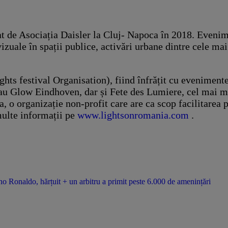
at de Asociația Daisler la Cluj- Napoca în 2018. Evenime
zuale în spații publice, activări urbane dintre cele mai 
ghts festival Organisation), fiind înfrățit cu eveniment
u Glow Eindhoven, dar și Fete des Lumiere, cel mai mar
, o organizație non-profit care are ca scop facilitarea 
multe informații pe
www.lightsonromania.com
.
o Ronaldo, hărțuit + un arbitru a primit peste 6.000 de amenințări