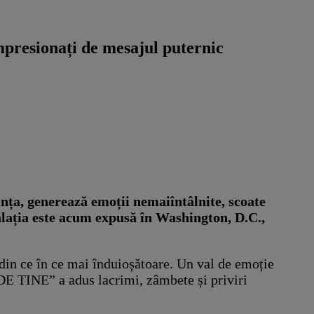
presionați de mesajul puternic
nța, generează emoții nemaiîntâlnite, scoate
talația este acum expusă în Washington, D.C.,
t din ce în ce mai înduioșătoare. Un val de emoție
DE TINE” a adus lacrimi, zâmbete și priviri