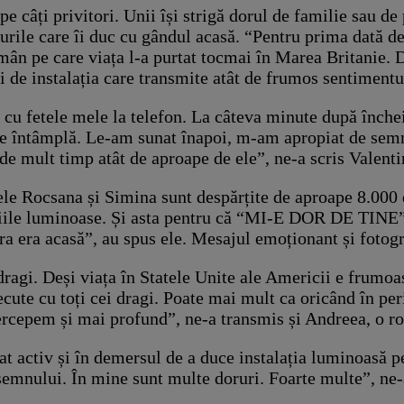
pe câți privitori. Unii își strigă dorul de familie sau de 
sturile care îi duc cu gândul acasă. “Pentru prima dată d
mân pe care viața l-a purtat tocmai în Marea Britanie. D
i de instalația care transmite atât de frumos sentimentu
 cu fetele mele la telefon. La câteva minute după înche
 întâmplă. Le-am sunat înapoi, m-am apropiat de semn ș
de mult timp atât de aproape de ele”, ne-a scris Valenti
ele Rocsana și Simina sunt despărțite de aproape 8.000 
lațiile luminoase. Și asta pentru că “MI-E DOR DE TINE”
a era acasă”, au spus ele. Mesajul emoționant și fotogra
dragi. Deși viața în Statele Unite ale Americii e frumoas
trecute cu toți cei dragi. Poate mai mult ca oricând în p
percepem și mai profund”, ne-a transmis și Andreea, o r
t activ și în demersul de a duce instalația luminoasă pe
 semnului. În mine sunt multe doruri. Foarte multe”, ne-a