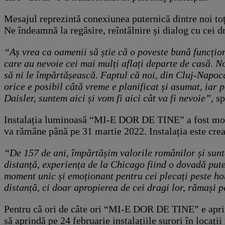
Mesajul reprezintă conexiunea puternică dintre noi toț
Ne îndeamnă la regăsire, reîntâlnire și dialog cu cei 
“Aș vrea ca oamenii să știe că o poveste bună funcțion
care au nevoie cei mai mulți aflați departe de casă. No
să ni le împărtășească. Faptul că noi, din Cluj-Napoc
orice e posibil câtă vreme e planificat și asumat, iar pa
Daisler, suntem aici și vom fi aici cât va fi nevoie”,
sp
Instalația luminoasă “MI-E DOR DE TINE” a fost monta
va rămâne până pe 31 martie 2022. Instalația este crea
“De 157 de ani, împărtășim valorile românilor și sunte
distanță, experiența de la Chicago fiind o dovadă pute
moment unic și emoționant pentru cei plecați peste ho
distanță, ci doar apropierea de cei dragi lor, rămași 
Pentru că ori de câte ori “MI-E DOR DE TINE” e aprin
să aprindă pe 24 februarie instalațiile surori în locați